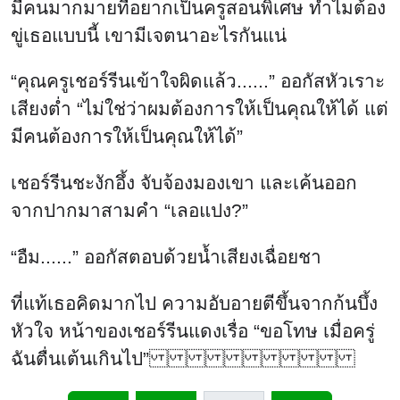
มีคนมากมายที่อยากเป็นครูสอนพิเศษ ทำไมต้อง
ขู่เธอแบบนี้ เขามีเจตนาอะไรกันแน่
“คุณครูเชอร์รีนเข้าใจผิดแล้ว......” ออกัสหัวเราะ
เสียงต่ำ “ไม่ใช่ว่าผมต้องการให้เป็นคุณให้ได้ แต่
มีคนต้องการให้เป็นคุณให้ได้”
เชอร์รีนชะงักอึ้ง จับจ้องมองเขา และเค้นออก
จากปากมาสามคำ “เลอแปง?”
“อืม......” ออกัสตอบด้วยน้ำเสียงเฉื่อยชา
ที่แท้เธอคิดมากไป ความอับอายตีขึ้นจากก้นบึ้ง
หัวใจ หน้าของเชอร์รีนแดงเรื่อ “ขอโทษ เมื่อครู่
ฉันตื่นเต้นเกินไป”