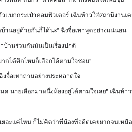
วแบกกระเป๋าคอมพิวเตอร์ เฉินห้าวใส่สถานีงานเคลื่อ
เช่าบ้านอยู่ด้วยกันก็ได้นะ” ฉิงจื๋อเทาพูดอย่างแน่นอน
้านร่วมกันมันเป็นเรื่องปกติ
้วอยากได้ตึกไหนก็เลือกได้ตามใจชอบ”
” ฉิงจื๋อเทาถามอย่างประหลาดใจ
งหมด นายเลือกมาหนึ่งห้องอยู่ได้ตามใจเลย” เฉินห้าว
อะแค่ไหน ก็ไม่คิดว่าพี่น้องที่อดีตเคยยากจนเหมือนกั