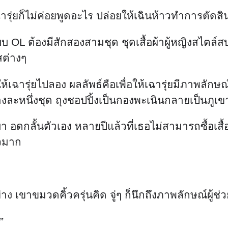
เฉารุ่ยก็ไม่ค่อยพูดอะไร ปล่อยให้เฉินห้าวทำการตัดส
แบบ OL ต้องมีสักสองสามชุด ชุดเสื้อผ้าผู้หญิงสไตล
สต่างๆ
ห้เฉารุ่ยไปลอง ผลลัพธ์คือเพื่อให้เฉารุ่ยมีภาพลักษ
่างละหนึ่งชุด ถุงชอปปิ้งเป็นกองพะเนินกลายเป็นภูเข
งเบา อดกลั้นตัวเอง หลายปีแล้วที่เธอไม่สามารถซื้อเ
ัวมาก
าง เขาขมวดคิ้วครุ่นคิด จู่ๆ ก็นึกถึงภาพลักษณ์ผู้ช
”