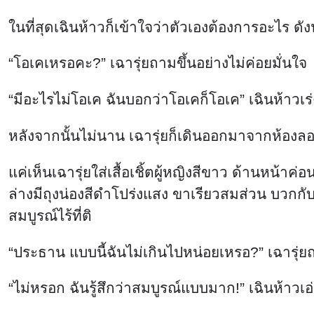
ในที่สุดเฉินห้าวก็เข้าใจว่าตัวเองต้องการอะไร ดั
“โอเคเหรอคะ?” เฉารุ่ยถามขึ้นอย่างไม่ค่อยมั่นใจ
“มีอะไรไม่โอเค ฉันบอกว่าโอเคก็โอเค” เฉินห้าวเร่
หลังจากนั้นไม่นาน เฉารุ่ยก็เดินออกมาจากห้องลอง
แค่เห็นเฉารุ่ยใส่เสื้อเชิ้ตผู้หญิงสีขาว ด้านหน
ล่างมีถุงน่องสีดำโปร่งแสง ขาเรียวสมส่วน บวกกับ
สมบูรณ์ไร้ที่ติ
“ประธาน แบบนี้ฉันไม่เกินไปหน่อยเหรอ?” เฉารุ่ยถาม
“ไม่หรอก ฉันรู้สึกว่าสมบูรณ์แบบมาก!” เฉินห้าวเ