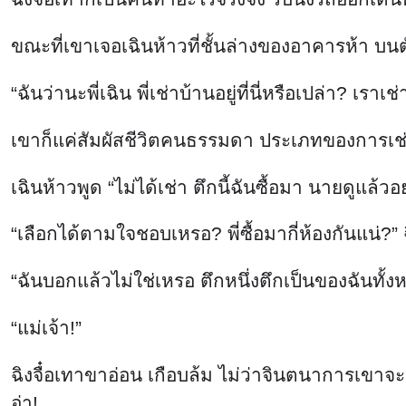
ขณะที่เขาเจอเฉินห้าวที่ชั้นล่างของอาคารห้า บนตั
“ฉันว่านะพี่เฉิน พี่เช่าบ้านอยู่ที่นี่หรือเปล่า? เรา
เขาก็แค่สัมผัสชีวิตคนธรรมดา ประเภทของการเช่าบ
เฉินห้าวพูด “ไม่ได้เช่า ตึกนี้ฉันซื้อมา นายดูแล
“เลือกได้ตามใจชอบเหรอ? พี่ซื้อมากี่ห้องกันแน่?
“ฉันบอกแล้วไม่ใช่เหรอ ตึกหนึ่งตึกเป็นของฉันทั้
“แม่เจ้า!”
ฉิงจื๋อเทาขาอ่อน เกือบล้ม ไม่ว่าจินตนาการเขาจะเย
อ่า!