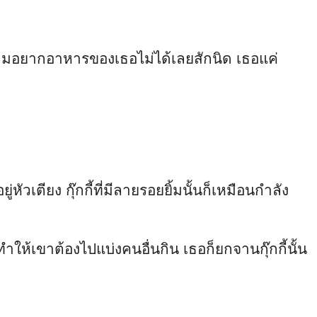
ียกความอยากอาหารของเธอไม่ได้เลยสักนิด เธอแค่
่หัวเตียง กุ๊กกี้ที่มีลายรอยยิ้มนั้นก็เหมือนกำลัง
อทำให้เขาต้องไปแบ่งคนอื่นกิน เธอก็ยกจานกุ๊กกี้นั้น