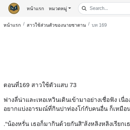
หน้าแรก
หมวดหมู่
หน้าแรก
สาวใช้ส่วนตัวของนายซาตาน
บท 169
ตอนที่169 สาวใช้ตัวแสบ 73
ฟางลี่น่าและเหอเหวินเดินเข้ามาอย่างเชื่อฟัง เนื่อ
อยากแบ่งอารมณ์ที่กินปาท่องโก๋กับคนอื่น ก็เหมือน
.“น้องหรั่น เธอก็มากินด้วยกันสิ”ส้งหลิงหลิงเรียกเ