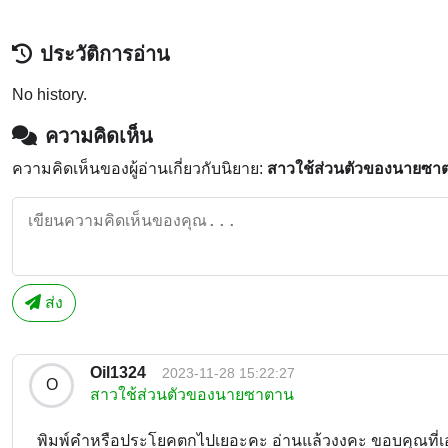
ประวัติการอ่าน
No history.
ความคิดเห็น
ความคิดเห็นของผู้อ่านเกี่ยวกับนิยาย:
สาวใช้ส่วนตัวของนายซา
ส่ง
Oil1324
2023-11-28 15:22:27
O
สาวใช้ส่วนตัวของนายซาตาน
พิมพ์คำหรือประโยคตกไปเยอะคะ อ่านแล้วงงคะ ขอบคุณที่เ