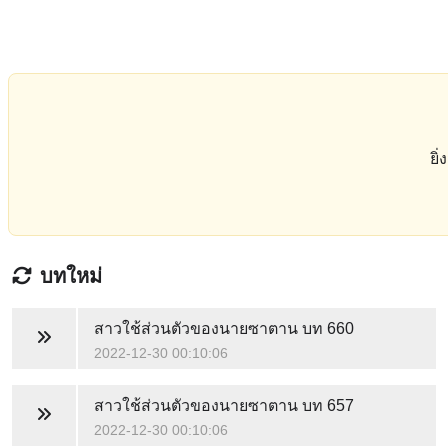
ยิ
บทใหม่
สาวใช้ส่วนตัวของนายซาตาน
บท 660
2022-12-30 00:10:06
สาวใช้ส่วนตัวของนายซาตาน
บท 657
2022-12-30 00:10:06