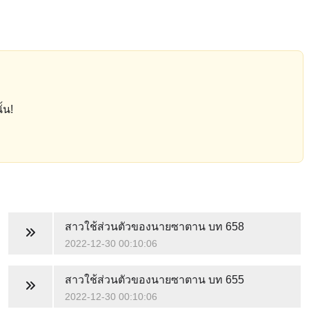
้น!
สาวใช้ส่วนตัวของนายซาตาน
บท 658
2022-12-30 00:10:06
สาวใช้ส่วนตัวของนายซาตาน
บท 655
2022-12-30 00:10:06