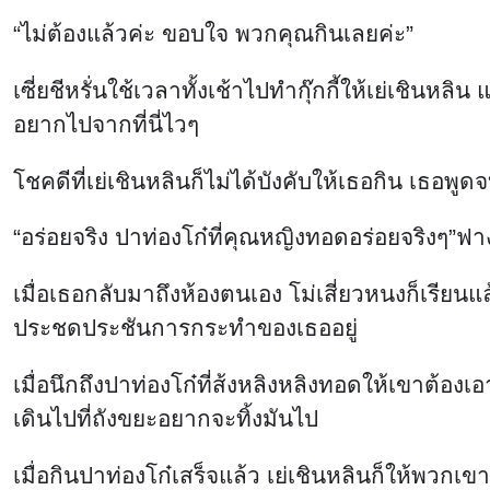
“ไม่ต้องแล้วค่ะ ขอบใจ พวกคุณกินเลยค่ะ”
เซี่ยชีหรั่นใช้เวลาทั้งเช้าไปทำกุ๊กกี้ให้เย่เชิน
อยากไปจากที่นี่ไวๆ
โชคดีที่เย่เชินหลินก็ไม่ได้บังคับให้เธอกิน เธอพู
“อร่อยจริง ปาท่องโก๋ที่คุณหญิงทอดอร่อยจริงๆ”ฟา
เมื่อเธอกลับมาถึงห้องตนเอง โม่เสี่ยวหนงก็เรียนแล้ว 
ประชดประชันการกระทำของเธออยู่
เมื่อนึกถึงปาท่องโก๋ที่ส้งหลิงหลิงทอดให้เขาต้องเอ
เดินไปที่ถังขยะอยากจะทิ้งมันไป
เมื่อกินปาท่องโก๋เสร็จแล้ว เย่เชินหลินก็ให้พวกเ