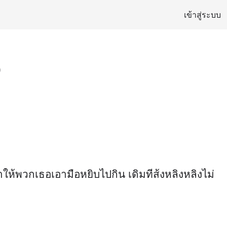
เข้าสู่ระบบ
9
นมาให้พวกเธอเอามือหยิบไปกิน เดิมทีส้งหลิงหลิงไม่