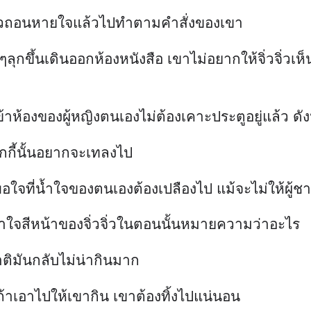
ิ่วจิ่วถอนหายใจแล้วไปทำตามคำสั่งของเขา
ยๆลุกขึ้นเดินออกห้องหนังสือ เขาไม่อยากให้จิ่วจิ่ว
ข้าห้องของผู้หญิงตนเองไม่ต้องเคาะประตูอยู่แล้ว ดั
ุ๊กกี้นั้นอยากจะเทลงไป
่พอใจที่น้ำใจของตนเองต้องเปลืองไป แม้จะไม่ให้ผู้ชาย
เข้าใจสีหน้าของจิ่วจิ่วในตอนนั้นหมายความว่าอะไร
ชาติมันกลับไม่น่ากินมาก
้ ถ้าเอาไปให้เขากิน เขาต้องทิ้งไปแน่นอน