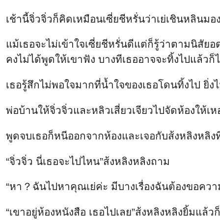
เช้านี้จิ่วจิ่วก็คิดเหมือนเซี่ยชีหรั่นว่าเย่เชิน
แม้เธอจะไม่เข้าใจเซี่ยชีหรั่นดีแต่ก็รู้ว่าตามนิส
คงไม่ได้พูดให้เขาฟัง บางทีเธออาจจะทิ้งไปแล้วก็ไ
เธอรู้สึกไม่พอใจมากที่น้ำใจของเธอโดนทิ้งไป ยิ่งไม่
พ่อบ้านให้จิ่วจิ่วและหลิวเสี่ยวเจียวไปจัดห้องให้เห
พูดจบเธอก็หนีออกจากห้องและเจอกับส้งหลิงหลิงที่
“จิ่วจิ่ว นี่เธอจะไปไหน”ส้งหลิงหลิงถาม
“หา？ฉันไปหาคุณเย่ค่ะ มีบางเรื่องฉันต้องขอคว