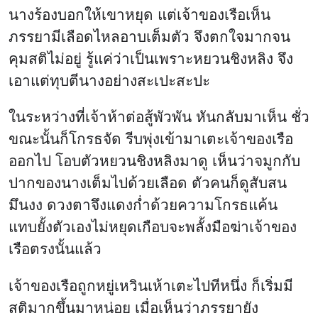
นางร้องบอกให้เขาหยุด แต่เจ้าของเรือเห็น
ภรรยามีเลือดไหลอาบเต็มตัว จึงตกใจมากจน
คุมสติไม่อยู่ รู้แค่ว่าเป็นเพราะหยวนชิงหลิง จึง
เอาแต่ทุบตีนางอย่างสะเปะสะปะ
ในระหว่างที่เจ้าห้าต่อสู้พัวพัน หันกลับมาเห็น ชั่ว
ขณะนั้นก็โกรธจัด รีบพุ่งเข้ามาเตะเจ้าของเรือ
ออกไป โอบตัวหยวนชิงหลิงมาดู เห็นว่าจมูกกับ
ปากของนางเต็มไปด้วยเลือด ตัวคนก็ดูสับสน
มึนงง ดวงตาจึงแดงก่ำด้วยความโกรธแค้น
แทบยั้งตัวเองไม่หยุดเกือบจะพลั้งมือฆ่าเจ้าของ
เรือตรงนั้นแล้ว
เจ้าของเรือถูกหยู่เหวินเห้าเตะไปทีหนึ่ง ก็เริ่มมี
สติมากขึ้นมาหน่อย เมื่อเห็นว่าภรรยายัง