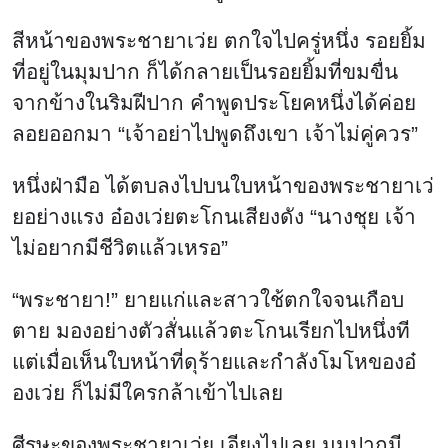
สีหน้าของพระชายาเว่ย ตกใจไปครู่หนึ่ง รอยยิ้ม
ที่อยู่ในมุมปาก ก็ได้กลายเป็นรอยยิ้มที่ขมขื่น
จากข้างในริมฝีปาก คำพูดประโยคหนึ่งได้ค่อย
ลอยออกมา “เจ้าอย่าไปพูดถึงเขา เจ้าไม่คู่ควร”
หนึ่งฝ่ามือ ได้ตบลงไปบนใบหน้าของพระชายาเว่
ยอย่างแรง อ๋องเว่ยตะโกนเสียงดัง “นางชุย เจ้า
ไม่อยากมีชีวิตแล้วเหรอ”
“พระชายา!” ยายแก่และสาวใช้ตกใจจนเกือบ
ตาย มองอย่างตัวสั่นแล้วตะโกนเรียกไปหนึ่งที
แต่เมื่อเห็นใบหน้าที่ดุร้ายและกำลังโมโหของอ๋
องเว่ย ก็ไม่มีใครกล้าเข้าไปเลย
ศีรษะของพระชายาเว่ย เอียงไปเลย มุมปากมี