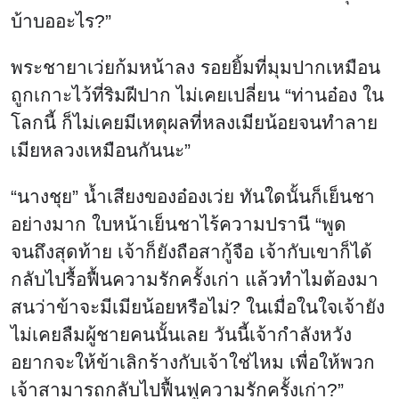
บ้าบออะไร?”
พระชายาเว่ยก้มหน้าลง รอยยิ้มที่มุมปากเหมือน
ถูกเกาะไว้ที่ริมฝีปาก ไม่เคยเปลี่ยน “ท่านอ๋อง ใน
โลกนี้ ก็ไม่เคยมีเหตุผลที่หลงเมียน้อยจนทำลาย
เมียหลวงเหมือนกันนะ”
“นางชุย” น้ำเสียงของอ๋องเว่ย ทันใดนั้นก็เย็นชา
อย่างมาก ใบหน้าเย็นชาไร้ความปรานี “พูด
จนถึงสุดท้าย เจ้าก็ยังถือสากู้จือ เจ้ากับเขาก็ได้
กลับไปรื้อฟื้นความรักครั้งเก่า แล้วทำไมต้องมา
สนว่าข้าจะมีเมียน้อยหรือไม่? ในเมื่อในใจเจ้ายัง
ไม่เคยลืมผู้ชายคนนั้นเลย วันนี้เจ้ากำลังหวัง
อยากจะให้ข้าเลิกร้างกับเจ้าใช่ไหม เพื่อให้พวก
เจ้าสามารถกลับไปฟื้นฟูความรักครั้งเก่า?”