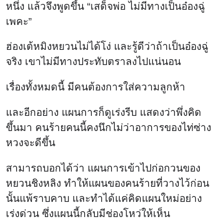
ฮ่องเต้หมิงหยวนไม่ได้โง่ และรู้ดีว่าถ้าเป็นอ๋องฉู่
จริง เขาไม่มีทางประทับตราลงไปแน่นอน
เรื่องทั้งหมดนี้ มีคนต้องการใส่ความลูกห้า
และอีกอย่าง แผนการก็ดูเร่งรีบ แสดงว่าพึ่งคิด
ขึ้นมา คนร้ายคนนี้คงนึกไม่ว่าอาการของไท่ซ่าง
หวงจะดีขึ้น
สามารถบอกได้ว่า แผนการเข้าไปก่อกวนของ
หยวนชิงหลิง ทำให้แผนของคนร้ายที่วางไว้ก่อน
นั้นแพ้ราบคาบ และทำได้แค่คิดแผนใหม่อย่าง
เร่งด่วน ซึ่งแผนนี้กลับมีช่องโหว่ให้เห็น