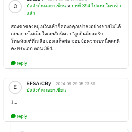
บัลลังก์หมอยาเซียน
บทที่ 394 ไปแหย่ใครเข้า
O
แล้ว
สองขาของหยู่เหวินเห้าก็คดงอคุกเข่าลงอย่างช่วยไม่ได้
เอ่ยอย่างไม่เต็มใจเลยสักนิดว่า “ลูกยินดียอมรับ
โทษทัณฑ์ที่เหลือของเสด็จพ่อ ชอบข้อความบทนี้ตลกดี
คะพระเอก ตอน 394...
reply
EFSArCBy
2024-09-29 05:23:56
E
บัลลังก์หมอยาเซียน
1...
reply