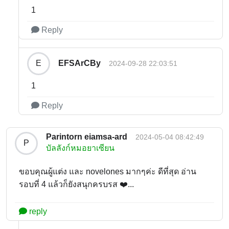
1
Reply
EFSArCBy
E
2024-09-28 22:03:51
1
Reply
Parintorn eiamsa-ard
2024-05-04 08:42:49
P
บัลลังก์หมอยาเซียน
ขอบคุณผู้แต่ง และ novelones มากๆค่ะ ดีที่สุด อ่าน
รอบที่ 4 แล้วก็ยังสนุกครบรส ❤️...
reply