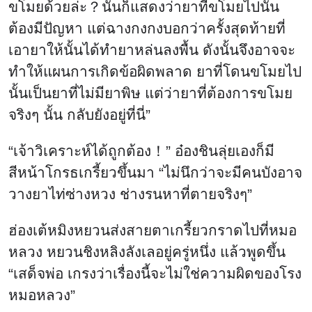
ขโมยด้วยล่ะ？นั่นก็แสดงว่ายาที่ขโมยไปนั้น
ต้องมีปัญหา แต่ฉางกงกงบอกว่าครั้งสุดท้ายที่
เอายาให้นั้นได้ทำยาหล่นลงพื้น ดังนั้นจึงอาจจะ
ทำให้แผนการเกิดข้อผิดพลาด ยาที่โดนขโมยไป
นั้นเป็นยาที่ไม่มียาพิษ แต่ว่ายาที่ต้องการขโมย
จริงๆ นั้น กลับยังอยู่ที่นี่”
“เจ้าวิเคราะห์ได้ถูกต้อง！” อ๋องชินลุ่ยเองก็มี
สีหน้าโกรธเกรี้ยวขึ้นมา “ไม่นึกว่าจะมีคนบังอาจ
วางยาไท่ซ่างหวง ช่างรนหาที่ตายจริงๆ”
ฮ่องเต้หมิงหยวนส่งสายตาเกรี้ยวกราดไปที่หมอ
หลวง หยวนชิงหลิงลังเลอยู่ครู่หนึ่ง แล้วพูดขึ้น
“เสด็จพ่อ เกรงว่าเรื่องนี้จะไม่ใช่ความผิดของโรง
หมอหลวง”