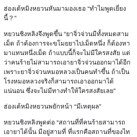
ฮ่องเต้หมิงหยวนหันมามองเธอ “ทำไมพูดเยี่ยง
นี้？”
หยวนชิงหลิงจึงพูดขึ้น “ยาจิ่วจ่วนมีทั้งหมดสาม
เม็ด ถ้าต้องการจะขโมยยาไปเม็ดหนึ่ง ก็ต้องหา
มาแทนหนึ่งเม็ด ถ้าแบบนี้ก็จะไม่มีใครสงสัย แต่
ว่าคนร้ายไม่สามารถเอายาจิ่วจ่วนออกมาได้อีก
เพราะยาจิ่วจ่วนหมอหลวงเป็นคนทำขึ้น ถ้าเป็น
โรงหมอหลวงจริงก็สามารถเอาออกมาได้
แน่นอน ซึ่งจะไม่มีทางทำให้ใครสงสัยเลย”
ฮ่องเต้หมิงหยวนพยักหน้า “มีเหตุผล”
หยวนชิงหลิงพูดต่อ “สถานที่ที่คนร้ายสามารถ
เอายาได้นั้น มีอยู่สามที่ ที่แรกคือสถานที่ของไท