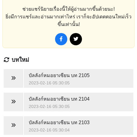
ช่วยแชร์นิยายเรื่องนี้ให้ผู้อ่านมากขึ้นด้วยนะ!
ยิ่งมีการแชร์และอ่านมากเท่าไหร่ เราก็จะอัปเดตตอนใหม่เร็ว
ขึ้นเท่านั้น!
บทใหม่
บัลลังก์หมอยาเซียน
บท 2105
2023-02-16 05:30:05
บัลลังก์หมอยาเซียน
บท 2104
2023-02-16 05:30:05
บัลลังก์หมอยาเซียน
บท 2103
2023-02-16 05:30:04