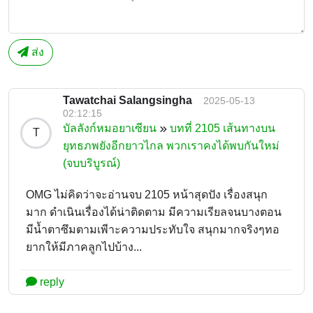
ส่ง
Tawatchai Salangsingha
2025-05-13
02:12:15
บัลลังก์หมอยาเซียน
บทที่ 2105 เส้นทางบน
T
ยุทธภพยังอีกยาวไกล พวกเราคงได้พบกันใหม่
(จบบริบูรณ์)
OMG ไม่คิดว่าจะอ่านจบ 2105 หน้าสุดปัง เรื่องสนุก
มาก ดำเนินเรื่องได้น่าติดตาม มีความเรียลจนบางตอน
มีน้ำตาซึมตามเพีาะความประทับใจ สนุกมากจริงๆทอ
ยากให้มีภาคลูกไปบ้าง...
reply