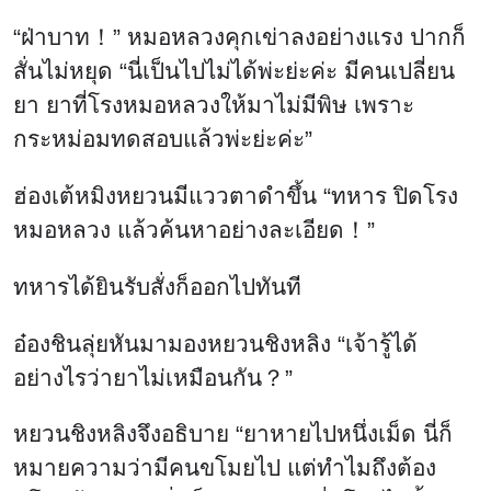
“ฝ่าบาท！” หมอหลวงคุกเข่าลงอย่างแรง ปากก็
สั่นไม่หยุด “นี่เป็นไปไม่ได้พ่ะย่ะค่ะ มีคนเปลี่ยน
ยา ยาที่โรงหมอหลวงให้มาไม่มีพิษ เพราะ
กระหม่อมทดสอบแล้วพ่ะย่ะค่ะ”
ฮ่องเต้หมิงหยวนมีแววตาดำขึ้น “ทหาร ปิดโรง
หมอหลวง แล้วค้นหาอย่างละเอียด！”
ทหารได้ยินรับสั่งก็ออกไปทันที
อ๋องชินลุ่ยหันมามองหยวนชิงหลิง “เจ้ารู้ได้
อย่างไรว่ายาไม่เหมือนกัน？”
หยวนชิงหลิงจึงอธิบาย “ยาหายไปหนึ่งเม็ด นี่ก็
หมายความว่ามีคนขโมยไป แต่ทำไมถึงต้อง