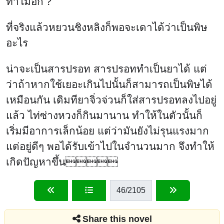
ทำไมอีก？
ที่จริงแล้วหยวนชิงหลิงก็พอจะเดาได้ว่าเป็นพิษ
อะไร
น่าจะเป็นสารปรอท สารปรอททำเป็นยาได้ แต่
ว่าถ้าหากใช้เยอะเกินไปนั้นก็สามารถเป็นพิษได้
เหมือนกัน เดิมทียาจิ่วจ่วนก็ใส่สารปรอทลงไปอยู่
แล้ว ไท่ซ่างหวงก็กินมานาน ทำให้ในตัวนั้นก็
เริ่มมีอาการเล็กน้อย แต่ว่ามันยังไม่รุนแรงมาก
แต่อยู่ดีๆ พอได้รับเข้าไปในจำนวนมาก จึงทำให้
เกิดปัญหาขึ้น
46
/2105
Share this novel