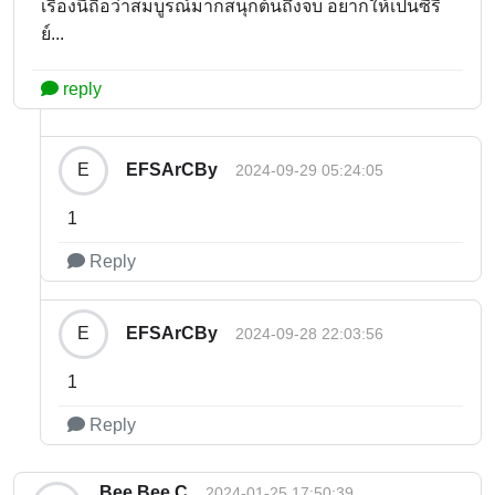
เรื่องนี้ถือว่าสมบูรณ์มากสนุกต้นถึงจบ อยากให้เป็นซีรี่
ย์...
reply
EFSArCBy
E
2024-09-29 05:24:05
1
Reply
EFSArCBy
E
2024-09-28 22:03:56
1
Reply
Bee Bee C
2024-01-25 17:50:39