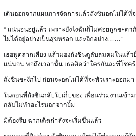
“ แน่นอนอยู่แล้ว เพราะยังไงฉันก็ไม่ค่อยถูกชะตาก
ไม่ได้อยู่อย่างเป็นสุขหรอก และอีกอย่าง……”
เธอพูดลากเสียง แล้วมองถังซินดูลับลมคมในแล้วยิ้ม “
แน่นอน พอถึงเวลานั้น เธอคิดว่าใครกันละที่โชคร้
ถังซินชะงักไป ก่อนจะอดไม่ได้ที่จะหัวเราะออกมา
ในตอนที่ถังซินกลับใบเก็บของ เพื่อนร่วมงานเข้
กลับไม่ทำอะไรนอกจากยิ้ม
มีต้องรีบ ฉากเด็ดกำลังจะเริ่มขึ้นแล้ว