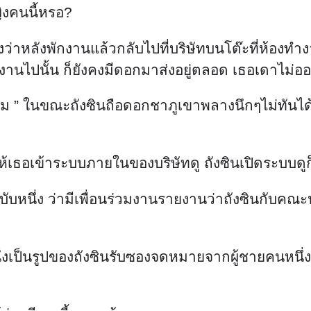
ญิงคนนี้หรอ?
ม่ถึงว่าหลังพักงานแล้วกลับไปที่บริษัทบนโต๊ะที่ห้อ
กงานไปนั้น ก็ยังคงมีดอกมาส่งอยู่ตลอด เธอเดาไม่ออกจ
วไหม ” ในขณะถังซินถือดอกชาภูเขาพลางนึกๆไม่ทันได้มีส
ธอเข้าระบบภายในของบริษัทดู ถังซินเปิดระบบดูก็เจอ
ฉบับหนึ่ง ว่ามีเพื่อนร่วมงานรายงานว่าถังซินกับคณะ
่งเป็นรูปของถังซินรับซองจดหมายจากผู้ชายคนหนึ่งโด