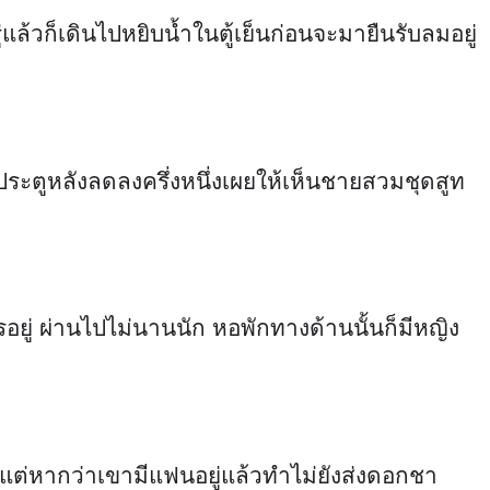
แล้วก็เดินไปหยิบน้ำในตู้เย็นก่อนจะมายืนรับลมอยู่
จกประตูหลังลดลงครึ่งหนึ่งเผยให้เห็นชายสวมชุดสูท
รอยู่ ผ่านไปไม่นานนัก หอพักทางด้านนั้นก็มีหญิง
ขา แต่หากว่าเขามีแฟนอยู่แล้วทำไม่ยังส่งดอกชา