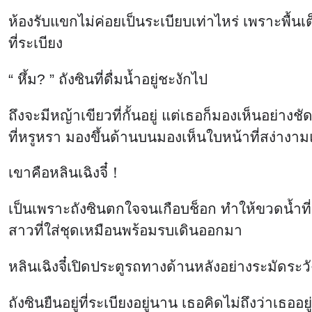
ห้องรับแขกไม่ค่อยเป็นระเบียบเท่าไหร่ เพราะพื้นเ
ที่ระเบียง
“ หึ้ม? ” ถังซินที่ดื่มน้ำอยู่ชะงักไป
ถึงจะมีหญ้าเขียวที่กั้นอยู่ แต่เธอก็มองเห็นอย่า
ที่หรูหรา มองขึ้นด้านบนมองเห็นใบหน้าที่สง่างา
เขาคือหลินเฉิงจี๋！
เป็นเพราะถังซินตกใจจนเกือบช็อก ทำให้ขวดน้ำที่ถื
สาวที่ใส่ชุดเหมือนพร้อมรบเดินออกมา
หลินเฉิงจี๋เปิดประตูรถทางด้านหลังอย่างระมัดระวั
ถังซินยืนอยู่ที่ระเบียงอยู่นาน เธอคิดไม่ถึงว่าเ