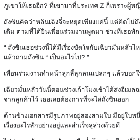
ภูเขาให้เธออีก? ที่เขามาที่ประเทศ Z ก็เพราะผู้ห
ถังซินคิดว่าหลินเฉิงจี๋จะหยุดเพียงแค่นี้ แต่คิดไ
เดิม ตามที่ได้ยินเพื่อนร่วมงานพูดมา ช่วงที่เธอพั
“ ถังซินเธอช่วงนี้ได้มีเรื่องขัดใจกับเฉียวมั่นหลั
แล้วถามถังซิน “ เป็นอะไรไป? ”
เพื่อนร่วมงานทำหน้าลุกลี้ลุกลนแปลกๆ แล้วบอกให้เ
เฉียวมั่นหลัววันนี้ตอนช่วงเก้าโมงเช้าได้ส่งอีเมล
จากลูกค้าไว้ เธอเลยต้องการที่จะไล่ถังซินออก
ด้านข้างเอกสารมีรูปภาพอยู่สองสามใบ มีอยู่ใบหนึ
เรื่องอะไรสักอย่างอยู่และสำเร็จลุล่วงด้วยดี