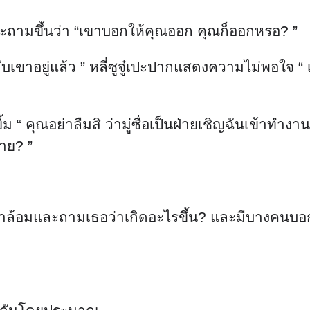
ับเขาอยู่แล้ว ” หลี่ซูจู๋เปะปากแสดงความไม่พอใจ “ เ
 คุณอย่าลืมสิ ว่ามู่ซื่อเป็นฝ่ายเชิญฉันเข้าทำงาน ถ
าย? ”
ามาล้อมและถามเธอว่าเกิดอะไรขึ้น? และมีบางคนบอ