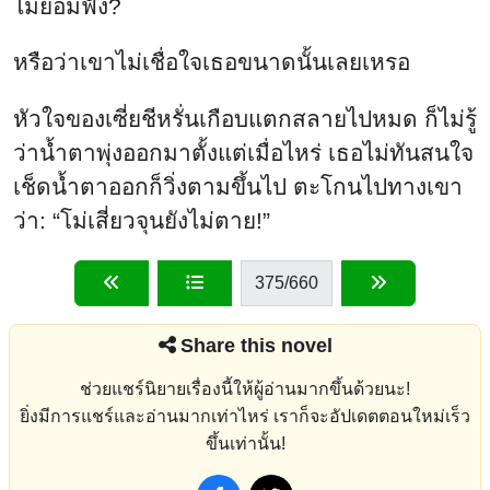
ไม่ยอมฟัง?
หรือว่าเขาไม่เชื่อใจเธอขนาดนั้นเลยเหรอ
หัวใจของเซี่ยชีหรั่นเกือบแตกสลายไปหมด ก็ไม่รู้
ว่าน้ำตาพุ่งออกมาตั้งแต่เมื่อไหร่ เธอไม่ทันสนใจ
เช็ดน้ำตาออกก็วิ่งตามขึ้นไป ตะโกนไปทางเขา
ว่า: “โม่เสี่ยวจุนยังไม่ตาย!”
375
/660
Share this novel
ช่วยแชร์นิยายเรื่องนี้ให้ผู้อ่านมากขึ้นด้วยนะ!
ยิ่งมีการแชร์และอ่านมากเท่าไหร่ เราก็จะอัปเดตตอนใหม่เร็ว
ขึ้นเท่านั้น!