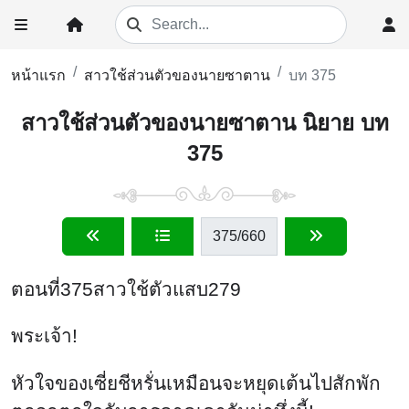
หน้าแรก
สาวใช้ส่วนตัวของนายซาตาน
บท 375
สาวใช้ส่วนตัวของนายซาตาน นิยาย บท
375
375
/660
ตอนที่375สาวใช้ตัวแสบ279
พระเจ้า!
หัวใจของเซี่ยชีหรั่นเหมือนจะหยุดเต้นไปสักพัก