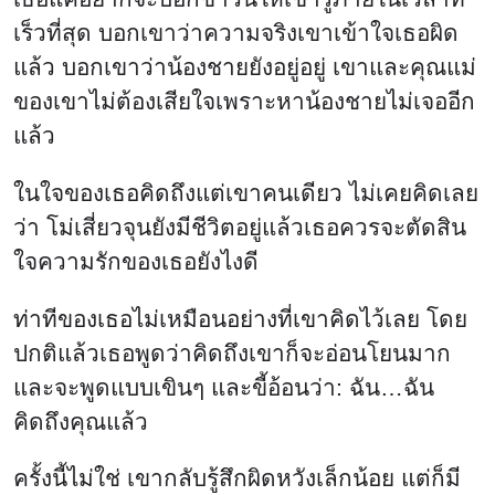
เร็วที่สุด บอกเขาว่าความจริงเขาเข้าใจเธอผิด
แล้ว บอกเขาว่าน้องชายยังอยู่อยู่ เขาและคุณแม่
ของเขาไม่ต้องเสียใจเพราะหาน้องชายไม่เจออีก
แล้ว
ในใจของเธอคิดถึงแต่เขาคนเดียว ไม่เคยคิดเลย
ว่า โม่เสี่ยวจุนยังมีชีวิตอยู่แล้วเธอควรจะตัดสิน
ใจความรักของเธอยังไงดี
ท่าทีของเธอไม่เหมือนอย่างที่เขาคิดไว้เลย โดย
ปกติแล้วเธอพูดว่าคิดถึงเขาก็จะอ่อนโยนมาก
และจะพูดแบบเขินๆ และขี้อ้อนว่า: ฉัน…ฉัน
คิดถึงคุณแล้ว
ครั้งนี้ไม่ใช่ เขากลับรู้สึกผิดหวังเล็กน้อย แต่ก็มี