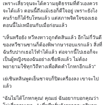
เพราะเสี่ยวจุนจะได้ความยุติธรรมที่ตัวเองควร
จะได้แล้ว ตอนนี้ถึงแม้เธอก็ดีใจอยู่ เพราะยังไง
คนร้ายก็ได้รับโทษแล้ว แต่สภาพจิตใจของเธอ
ตอนนี้ไม่เหมือนกับเมื่อก่อนแล้ว
“เห็นหรือยัง หวีหงทาวถูกตัดสินแล้ว อีกไม่กี่วันดี
ของหวีซานซานก็ต้องพิพากษารอบแรกแล้ว สิ่งที่
ฉันรับปากเธอไว้ทำได้แล้ว ต่อจากนี้ไปเธอก็จะ
เป็นผู้หญิงของฉันอย่างเชื่อฟังแล้ว ไม่ต้อง
พยายามใช้ทุกวิถีทางเพื่อคิดคำโกหกอีกแล้ว”
เย่เชินหลินพูดเย็นชาจบก็ปิดเครื่องลง เขาจะไป
แล้ว
“ฉันไม่ได้โกหกคุณ! คุณเย่ ฉันอยากบอกคุณว่า