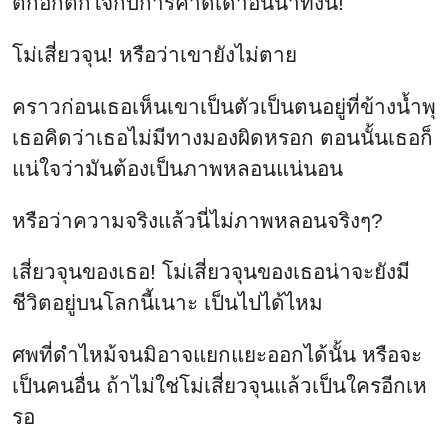
ตกอกตกใจกับการคาดเดาอันน่าทึ่งนี้!
โม่เสี่ยวจุน! หรือว่าเขายังไม่ตาย
คราวก่อนเธอเห็นเขาเป็นตัวเป็นตนอยู่ที่ข้างน้ำพุ
เธอคิดว่าเธอไม่มีทางมองผิดหรอก ตอนนั้นเธอก็
แน่ใจว่ามันต้องเป็นภาพหลอนแน่นอน
หรือว่าความจริงแล้วนี่ไม่ภาพหลอนจริงๆ?
เสี่ยวจุนของเธอ! โม่เสี่ยวจุนของเธอน่าจะยังมี
ชีวิตอยู่บนโลกนี้เนาะ เป็นไปได้ไหม
ศพที่ดำไหม้จนมิอาจแยกแยะออกได้นั้น หรือจะ
เป็นคนอื่น ถ้าไม่ใช่โม่เสี่ยวจุนแล้วเป็นใครอีกเห
รอ