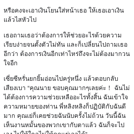
หรือคงจะเอาเงินโยนใส่หน้าเธอ ให้เธอเอาเงิน
แล้วไสหัวไป
เธอถามเธอว่าต้องการให้ช่วยอะไรด้วยความ
เรียบง่ายจนตั้งตัวไม่ทัน และก็เปลี่ยนไปถามเธอ
อีกว่า ต้องการเงินอีกเท่าไหร่ถึงจะไม่ต้องมากวน
ใจอีก
เซี่ยซีหรั่นยกยิ้มอ่อนไปครู่หนึ่ง แล้วตอบกลับ
เสียงเบา “คุณนาย ขอบคุณมากๆเลยค่ะ！ ฉันไม่
ได้ต้องการความช่วยเหลืออะไรทั้งสิ้น ฉันเข้าใจ
ความหมายของท่าน พี่หลิงหลิงก็ปฏิบัติกับฉันดี
มาก คุณเย่ก็เคยช่วยฉันนับครั้งไม่ถ้วน วันนี้ฉัน
เห็นงานหมั้นของพวกเขากับตาแล้ว ฉันก็จะไป