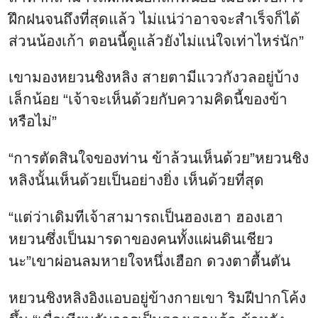
ฝึกฝนจนถึงที่สุดแล้ว ไม่แน่ว่าอาจจะสำเร็จก็ได้
ส่วนน้องเก้า ตอนนี้ดูแล้วยังไม่แน่ใจเท่าไหร่นัก”
เขามองหยวนชิงหลิง สายตามีแววกังวลอยู่บ้าง
เล็กน้อย “เจ้าจะเห็นด้วยกับความคิดนี้ของข้า
หรือไม่”
“การตัดสินใจของท่าน ข้าล้วนเห็นด้วย”หยวนชิง
หลิงนั้นเห็นด้วยเป็นอย่างยิ่ง เห็นด้วยที่สุด
“แต่ว่าเดิมทีเจ้าสามารถเป็นฮองเฮา ฮองเฮา
หยวนซึ่งเป็นมารดาของคนทั้งแผ่นดินเชียว
นะ”เขาผ่อนลมหายใจหนึ่งเฮือก ดวงตาตื้นตัน
หยวนชิงหลิงอิงแอบอยู่ข้างกายเขา ริมฝีปากโค้ง