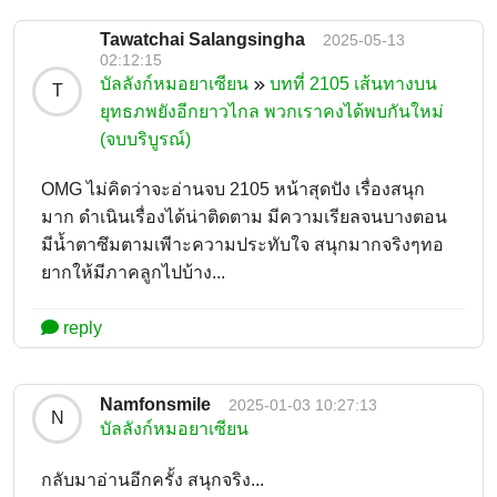
Tawatchai Salangsingha
2025-05-13
02:12:15
บัลลังก์หมอยาเซียน
บทที่ 2105 เส้นทางบน
T
ยุทธภพยังอีกยาวไกล พวกเราคงได้พบกันใหม่
(จบบริบูรณ์)
OMG ไม่คิดว่าจะอ่านจบ 2105 หน้าสุดปัง เรื่องสนุก
มาก ดำเนินเรื่องได้น่าติดตาม มีความเรียลจนบางตอน
มีน้ำตาซึมตามเพีาะความประทับใจ สนุกมากจริงๆทอ
ยากให้มีภาคลูกไปบ้าง...
reply
Namfonsmile
2025-01-03 10:27:13
N
บัลลังก์หมอยาเซียน
กลับมาอ่านอีกครั้ง สนุกจริง...