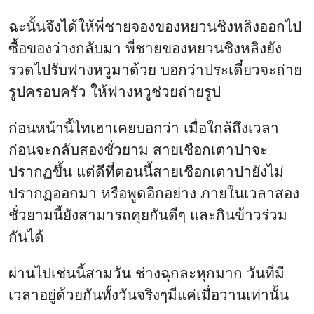
ฉะนั้นจึงได้ให้พี่ชายจองของหยวนชิงหลิงออกไป
ซื้อของว่างกลับมา พี่ชายของหยวนชิงหลิงยัง
รวดไปรับฟางหวูมาด้วย บอกว่าประเดี๋ยวจะถ่าย
รูปครอบครัว ให้ฟางหวูช่วยถ่ายรูป
ก่อนหน้านี้ไทเฮาเคยบอกว่า เมื่อใกล้ถึงเวลา
ก่อนจะกลับสองชั่วยาม สายเชือกเตาปาจะ
ปรากฏขึ้น แต่ดีที่ตอนนี้สายเชือกเตาปายังไม่
ปรากฏออกมา หรือพูดอีกอย่าง ภายในเวลาสอง
ชั่วยามนี้ยังสามารถคุยกันดีๆ และกินข้าวร่วม
กันได้
ผ่านไปเช่นนี้สามวัน ช่างฉุกละหุกมาก วันที่มี
เวลาอยู่ด้วยกันทั้งวันจริงๆมีแค่เมื่อวานเท่านั้น