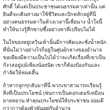
ศักดิ์ ได้แต่เป็นประชาชนคนธรรมดาเท่านั้น แต่
ยินดีจะเดินทางมาใช้ชีวิตและปักหลักอยู่ที่นี่
อย่างคนธรรมดาในห้วงเวลานี้เพื่อนาง น้ำใจนี้
ทำให้นางรู้สึกซาบซึ้งอย่างหาที่เปรียบไม่ได้
ในใจของหยู่เหวินเห้านั้นมีการคิดและชั่งน้ำหนัก
ที่นั่นไม่ว่าอย่างไรก็อยู่ในศูนย์กลางของอำนาจ
ขอเพียงมีความเป็นไปได้ว่าจะเกิดเรื่องที่เขาเป็น
กังวลอยู่แม้เพียงน้อยนิด เขาก็ต้องป้องกันและ
กำจัดให้หมดสิ้น
ถ้าหากลูกๆกลับมาที่นี่ พวกเขาสามารถเรียนรู้
สิ่งที่เป็นประโยชน์ เช่นการเป็นดอกเตอร์เหมือน
ยายหยวน ทำคุณประโยชน์ให้ประชาชน ย่อมดี
กว่าการต้องพัวพันอยู่กับอำนาจ