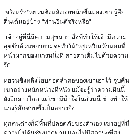
“จริงหรือ”หยวนชิงหลิงเงยหน้าขึ้นมองเขา รู้สึก
ตื่นเต้นอยู่บ้าง “ท่านยินดีจริงหรือ”
“เจ้าอยู่ที่นี่มีความสุขมาก สิ่งที่ทำให้เจ้ามีความ
สุขข้าล้วนพยายามจะทำให้”หยู่เหวินเห้าหอมที่
หน้าผากของนางหนึ่งที สายตาเต็มไปด้วยความ
รัก
หยวนชิงหลิงโอบกอดลำคอของเขาเอาไว้ จูบคืน
เขาอย่างหนักหน่วงทีหนึ่ง แม้จะรู้ว่าความฝันนี้
ยังอีกยาวไกล แต่เขามีน้ำใจในส่วนนี้ ช่างทำให้
นางรู้สึกซาบซึ้งเป็นอย่างยิ่ง
ทุกคนต่างก็มีพื้นที่ปลอดภัยของตัวเอง เขาอยู่ที่มี
ความไม่คุ้นชินมากมาย และไม่มีสถานะที่สูง