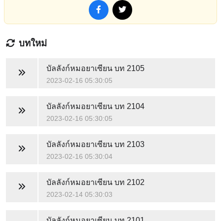
บทใหม่
บัลลังก์หมอยาเซียน
บท 2105
2023-02-16 05:30:05
บัลลังก์หมอยาเซียน
บท 2104
2023-02-16 05:30:05
บัลลังก์หมอยาเซียน
บท 2103
2023-02-16 05:30:04
บัลลังก์หมอยาเซียน
บท 2102
2023-02-14 05:30:03
บัลลังก์หมอยาเซียน
บท 2101