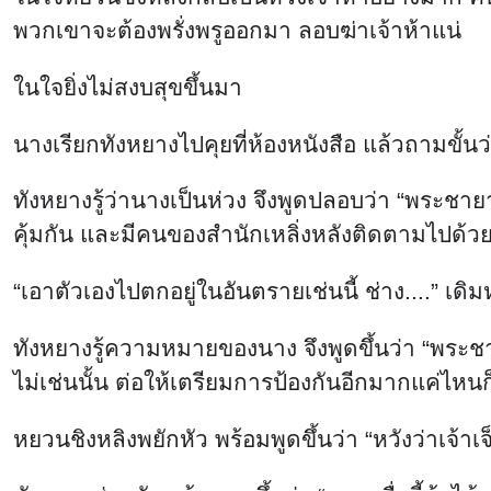
พวกเขาจะต้องพรั่งพรูออกมา ลอบฆ่าเจ้าห้าแน่
ในใจยิ่งไม่สงบสุขขึ้นมา
นางเรียกทังหยางไปคุยที่ห้องหนังสือ แล้วถามขั้น
ทังหยางรู้ว่านางเป็นห่วง จึงพูดปลอบว่า “พระ
คุ้มกัน และมีคนของสำนักเหลิ่งหลังติดตามไปด้วย 
“เอาตัวเองไปตกอยู่ในอันตรายเช่นนี้ ช่าง....” เดิมหย
ทังหยางรู้ความหมายของนาง จึงพูดขึ้นว่า “พระชาย
ไม่เช่นนั้น ต่อให้เตรียมการป้องกันอีกมากแค่ไหนก
หยวนชิงหลิงพยักหัว พร้อมพูดขึ้นว่า “หวังว่าเจ้