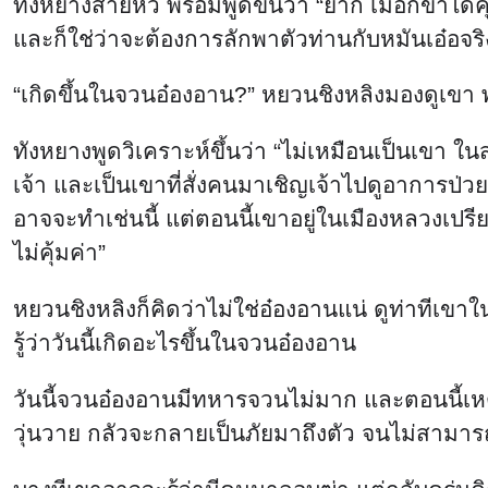
ทังหยางส่ายหัว พร้อมพูดขึ้นว่า “ยาก เมื่อกี้ข้าไ
และก็ใช่ว่าจะต้องการลักพาตัวท่านกับหมันเอ๋อจริ
“เกิดขึ้นในจวนอ๋องอาน?” หยวนชิงหลิงมองดูเขา พร้
ทังหยางพูดวิเคราะห์ขึ้นว่า “ไม่เหมือนเป็นเขา ใ
เจ้า และเป็นเขาที่สั่งคนมาเชิญเจ้าไปดูอาการป่ว
อาจจะทำเช่นนี้ แต่ตอนนี้เขาอยู่ในเมืองหลวงเปรี
ไม่คุ้มค่า”
หยวนชิงหลิงก็คิดว่าไม่ใช่อ๋องอานแน่ ดูท่าทีเขาในว
รู้ว่าวันนี้เกิดอะไรขึ้นในจวนอ๋องอาน
วันนี้จวนอ๋องอานมีทหารจวนไม่มาก และตอนนี้เหตุวุ
วุ่นวาย กลัวจะกลายเป็นภัยมาถึงตัว จนไม่สามาร