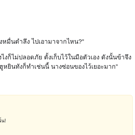
นึ่งหมื่นตำลึง ไปเอามาจากไหน?”
งก็ไม่ปลอดภัย ตั้งเก็บไว้ในมือตัวเอง ดังนั้นข้าจึง
ฮูหยินทังก็ทำเช่นนี้ นางซ่อนของไว้เยอะมาก”
้น!