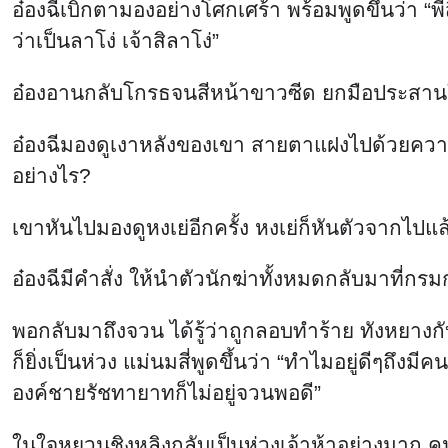
อ๋องฉีเบิกตามองอย่างโศกเศร้า พร้อมพูดขึ้นว่า “พี
ว่าเป็นลาโง่ เจ้าสิลาโง่”
อ๋องอานกลับโกรธจนสีหน้าขาวซีด ยกมือประสานใ
อ๋องฉีมองดูเงาหลังของเขา สายตาแฝงไปด้วยความส
อย่างไร?
เขาหันไปมองดูหงเย่อีกครั้ง หงเย่ก็หันตัวจากไปแล
อ๋องฉีมีคำสั่ง ให้นำตัวนักฆ่าทั้งหมดกลับมาที
พอกลับมาถึงจวน ได้รู้ว่าถูกลอบทำร้าย ทังหยางก
ก็ยิ่งเป็นห่วง แม่นมสี่พูดขึ้นว่า “ทำไมอยู่ดีๆถึ
องค์ชายรัชทายาทก็ไม่อยู่จวนพอดี”
ในใจหยวนชิงหลิงกลับเป็นห่วงเจ้าห้าอย่างมาก คน