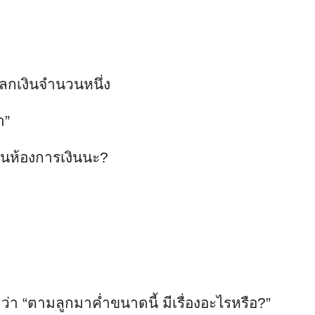
แลกเงินจำนวนหนึ่ง
า”
งินห้องการเงินนะ?
่า “ตามลูกมาค่ำขนาดนี้ มีเรื่องอะไรหรือ?”