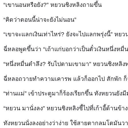
“เขาจะแลกเงินเท่าไหร่? ยังจะไปแลกพรุ่งนี้” ห
ฉี่หลอพูดขึ้นว่า “เถ้าแก่บอกว่าเป็นตั๋วเงินหนึ่งห
“หนึ่งหมื่นตำลึง? รับไปตามเขามา” หยวนชิงหลิงพ
ฉี่หลอถวายทำความเคารพ แล้วก็ออกไป สักพัก ก็
“ท่านแม่” เข้าประตูมาก็ร้องเรียกขึ้น ทังหยวนยั
“หยวน มานั่งลง” หยวนชิงหลิงชี้ไปที่เก้าอี้ด้านข
ทังหยวนนั่งลงอย่างว่าง่าย ใช้สายตากลมโตมันวาวม