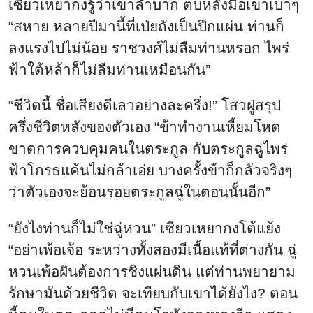
เซียวเหยากงรู้ว่าเขาลำบาก ตบหลังมือเขาเบาๆ
“สหาย หลายปีมานี้ที่เป่ยถังเป็นปึกแผ่น ท่านก็
ลงแรงไปไม่น้อย ราชวงศ์ไม่ลืมท่านหรอก ไพร่
ฟ้าใต้หล้าก็ไม่ลืมท่านเหมือนกัน”
“ชีวิตนี้ ชื่อเสียงดีเลวอย่างละครึ่ง!” โสวฝู่สรุป
ครึ่งชีวิตหลังของตัวเอง “ข้าทำงานเหี้ยมโหด
ขาดการควบคุมคนในตระกูล กับตระกูลฉู่ไพร่
ฟ้าโกรธแค้นไม่กล้าเอ่ย บางครั้งข้าก็กลัวจริงๆ
ว่าตัวเองจะย้อนรอยตระกูลฉู่ในตอนนั้นอีก”
“ยังไงท่านก็ไม่ใช่ฉู่หวน” เซียวเหยากงโต้แย้ง
“อย่าเพ้อเจ้อ ระหว่างทั้งสองมีเนื้อแท้ที่ต่างกัน ฉู่
หวนเพ้อฝันต้องการชิงแผ่นดิน แต่ท่านพยายาม
รักษามันด้วยชีวิต จะเทียบกับเขาได้ยังไง? ตอน