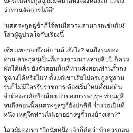
นี้คนในตระกูลฉู่ไม่มีคนโอหังจองหองอีก แสดง
ว่าท่านจัดการได้ดี”
“แต่ตระกูลฉู่ข้าก็ไร้คนมีความสามารถเช่นกัน!”
โสวฝู่ฉู่ปวดใจกับเรื่องนี้
เซียวเหยากงจึงเอ่ย “แล้วยังไง? จนถึงรุ่นของ
ท่าน ตระกูลฉู่เป็นที่เกรงขามมาหลายสิบปี ก็ควร
พักได้แล้ว ยังจำตอนนั้นที่ท่านสั่งสอนท่านกั๋วกง
ซูฉ่างได้หรือไม่? ตั้งแต่เขาเสียไปตระกูลซูสาม
รุ่นก็ไม่มีใครรับราชการ ต้องเริ่มใหม่ตั้งแต่ต้น
จำต้องอาศัยชื่อเสียงเก่าของบรรพบุรุษ ท่านดูสิ
จนถึงตอนนี้คนตระกูลซูก็ยังปกติดี ร่ำรวยเป็นที่
หนึ่ง เหตุใดท่านไม่เอาอย่างซูกั๋วกงบ้างเล่า?”
โสวฝู่มองเขา “อีกนัยหนึ่ง เจ้าก็คิดว่าข้าควรถอน