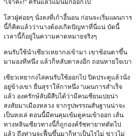
“เจ้าค่ะ!” ครั้นแล้วแม่นมก็ออกไป
โสวฝู่ค่อยๆ นั่งลงที่เก้าอี้นอน ก่อนจะเริ่มแผนการ
นี้ก็คิดแล้วว่านางต้องเกิดปัญหาที่นี่แน่ บัดนี้
เวลานี้ก็อยู่ในความคาดหมายจริงๆ
คนรับใช้นำเซียวเหยากงเข้ามา เขาช้อนตาขึ้น
มามองทีหนึ่ง แล้วก็หลับตาลงอีก ถอนหายใจเบา
เซียวเหยากงไล่คนรับใช้ออกไป ปิดประตูแล้วนั่ง
อยู่ข้างเขา ยื่นสุราให้กาหนึ่ง “แผนการสำเร็จ
แล้ว องครักษ์ลับผีสืบได้ว่ามีคนเซียนเปยน่า
สงสัยมาเมืองหลวง จากรูปพรรณสันฐานน่าจะ
เป็นหงเล่ ตอนนี้มีคนคุมเข้มดูคนเข้าออก เส้น
ทางหลินเซียวทางนี้ก็ถูกองค์รัชทายาทตัดไป
แล้ว ถึงท่านจะฟื้นขึ้นมาก็หาเป็นไรไม่ ข่าวไม่