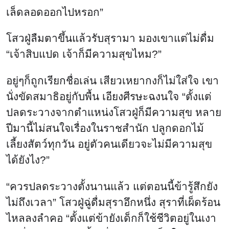
เล็ดลอดออกไปหรอก”
โสวฝู่ลืมตาขึ้นแล้วรับสุรามา มองเขาแต่ไม่ดื่ม
“เจ้าสิบแปด เจ้าก็มีความสุขไหม?”
อยู่ๆก็ถูกเรียกชื่อเล่น เสียวเหยากงก็ไม่ใส่ใจ เขา
นั่งขัดสมาธิอยู่กับพื้น เอียงศีรษะฉงนใจ “ตั้งแต่
ปลดระวางจากตำแหน่งโสวฝู่ก็มีความสุข หลาย
ปีมานี้ไม่สนใจเรื่องในราชสำนัก ปลูกดอกไม้
เลี้ยงสัตว์ทุกวัน อยู่ตัวคนเดียวจะไม่มีความสุข
ได้ยังไง?”
“ควรปลดระวางตั้งนานแล้ว แต่ตอนนี้ข้ารู้สึกยัง
ไม่ถึงเวลา” โสวฝู่ฉู่ดื่มสุราอึกหนึ่ง สุราที่เผ็ดร้อน
ไหลลงลำคอ “ตั้งแต่ข้ายังเด็กก็ใช้ชีวิตอยู่ในเงา