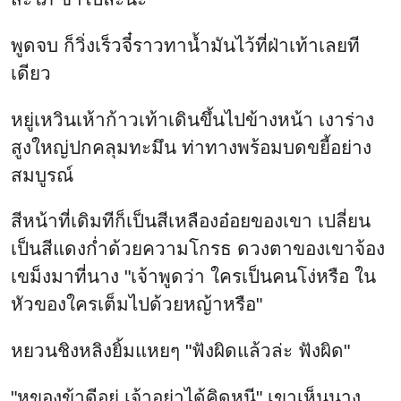
พูดจบ ก็วิ่งเร็วจี๋ราวทาน้ำมันไว้ที่ฝ่าเท้าเลยที
เดียว
หยู่เหวินเห้าก้าวเท้าเดินขึ้นไปข้างหน้า เงาร่าง
สูงใหญ่ปกคลุมทะมึน ท่าทางพร้อมบดขยี้อย่าง
สมบูรณ์
สีหน้าที่เดิมทีก็เป็นสีเหลืองอ๋อยของเขา เปลี่ยน
เป็นสีแดงก่ำด้วยความโกรธ ดวงตาของเขาจ้อง
เขม็งมาที่นาง "เจ้าพูดว่า ใครเป็นคนโง่หรือ ใน
หัวของใครเต็มไปด้วยหญ้าหรือ"
หยวนชิงหลิงยิ้มแหยๆ "ฟังผิดแล้วล่ะ ฟังผิด"
"หูของข้าดีอยู่ เจ้าอย่าได้คิดหนี" เขาเห็นนาง