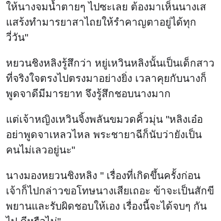
ให้นางจมน้ำตายๆ ไปซะเลย ต้องมาเห็นนางเส
แสร้งทำมารยาสาไถยให้รำคาญตาอยู่ได้ทุก
วี่วัน"
หยวนชิงหลิงรู้สึกว่า หยู่เหวินหลิงนั้นเป็นเด็กสาว
ที่จริงใจตรงไปตรงมาอย่างยิ่ง เวลาคุยกับนางก็
พูดจาดีมีมารยาท จึงรู้สึกชอบนางมาก
แต่เจ้าหญิงเหวินจิ้งพลันขมวดคิ้วมุ่น "หลิงเอ๋อ
อย่าพูดจาเหลวไหล พระชายาฉีก็นับว่ายังเป็น
คนไม่เลวอยู่นะ"
นางมองหยวนชิงหลิง " เรื่องที่เกิดขึ้นครั้งก่อน
เจ้าก็ไปกล่าวขอโทษนางเสียเถอะ ข้าจะเป็นสักขี
พยานและรับผิดชอบให้เอง เรื่องนี้จะได้จบๆ กัน