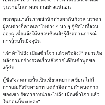
วุ่นวายโกลาหลมากอย่างแน่นอน
พวกขุนนางในราชสำนักต่างพากันกังวล บรรดา
ผู้คนต่างก็คาดเดาไปต่าง ๆ นา ๆ กู้ซือไปที่จวน
อ๋องฉู่ เพื่อแจ้งให้หยวนชิงหลิงรู้ถึงสถานการณ์
การสู้รบในปัจจุบัน
“เจ้าห้าไปถึง เมืองซิ่วโจว แล้วหรือยัง?” หยวนชิง
หลิงถามอย่างรวดเร็วหลังจากได้ยินคำพูดขอ
งกู้ซือ
กู้ซือ"จดหมายนั้นเป็นเซียวเหยากงเขียน ไม่มี
การเอ่ยถึงรัชทายาท แต่ถ้ายึดตามกำหนดการ
ของเขา รัชทายาทน่าจะไปถึง เมืองซิ่วโจว แล้ว
ในตอนนี้พ่ะย่ะค่ะ"