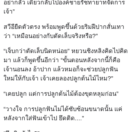
อย่ากลัว เดี๋ยวกลับไปองค์ชายรัชทายาทจัดการ
เจ้า”
สวีอียืดตัวตรง พร้อมพูดขึ้นด้วยริมฝีปากสั่นเทา
ว่า “เหมือนอย่างกับตัดเล็บจริงหรือ?”