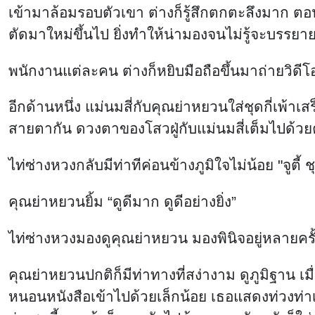
เข้ามาล้อมรอบตัวเขา ต่างก็รู้สึกตกตะลึงมาก ตอนท
ตัดมาใหม่ขึ้นไป ยิ่งทำให้น่ามองจนไม่รู้จะบรรยาย
พนักงานแต่ละคน ต่างก็หยิบมือถือขึ้นมาถ่ายวิดีโ
อีกด้านหนึ่ง แม่นมสี่กับคุณย่าหยวนใส่ชุดกี่เพ้าเ
สายตากัน ดวงตาของโสวฝู่กับแม่นมสี่เต็มไปด้วยควา
ไท่ซ่างหวงกลับมีท่าทีค่อนข้างภูมิใจไม่น้อย "จูตี้
คุณย่าหยวนยิ้ม “ดูดีมาก ดูดีอย่างยิ่ง”
ไท่ซ่างหวงมองดูคุณย่าหยวน มองพินิจอยู่หลายครั้ง 
คุณย่าหยวนปกติก็มีท่าทางที่สง่างาม ดูภูมิฐาน เ
หนอนหนังสือเข้าไปด้วยเล็กน้อย เธอแสดงท่วงท่าเหล่