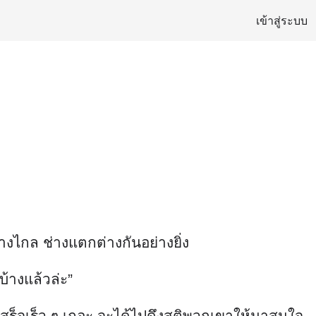
เข้าสู่ระบบ
างไกล ช่างแตกต่างกันอย่างยิ่ง
้างแล้วล่ะ”
้เสร็จเร็ว ๆ เถอะ จะได้ไปดึงสติพวกเขาให้มาสนใจ