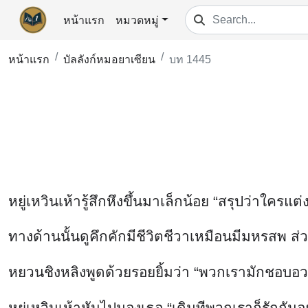
หน้าแรก
หมวดหมู่
หน้าแรก
บัลลังก์หมอยาเซียน
บท 1445
หยู่เหวินเห้ารู้สึกหึงขึ้นมาเล็กน้อย “สรุปว่าใครแต่
ทางด้านนั้นดูคึกคักมีชีวิตชีวาเหมือนมีมหรสพ ส่
หยวนชิงหลิงพูดด้วยรอยยิ้มว่า “พวกเรามักชอบอวด
หยู่เหวินเห้าหันไปมองเธอ “เดิมทีพวกเราก็รักกัน