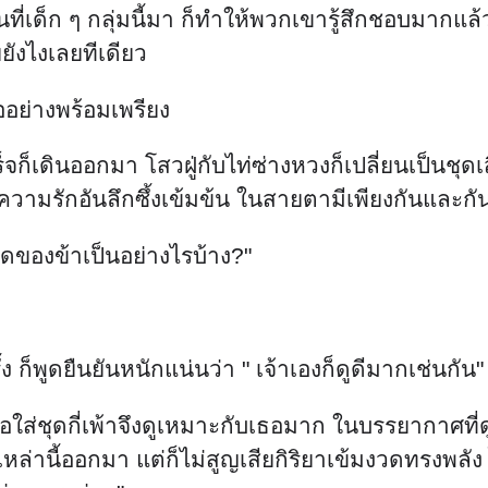
ี่เด็ก ๆ กลุ่มนี้มา ก็ทำให้พวกเขารู้สึกชอบมากแล้
ยังไงเลยทีเดียว
ออย่างพร้อมเพรียง
สร็จก็เดินออกมา โสวฝู่กับไท่ซ่างหวงก็เปลี่ยนเป็นชุ
มรักอันลึกซึ้งเข้มข้น ในสายตามีเพียงกันและกัน ไม
 ชุดของข้าเป็นอย่างไรบ้าง?"
ก็พูดยืนยันหนักแน่นว่า " เจ้าเองก็ดูดีมากเช่นกัน"
มื่อใส่ชุดกี่เพ้าจึงดูเหมาะกับเธอมาก ในบรรยากาศท
านี้ออกมา แต่ก็ไม่สูญเสียกิริยาเข้มงวดทรงพลัง ไท่ซ