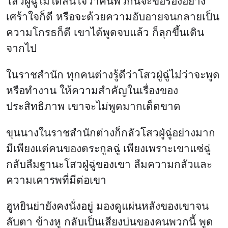
ขุนนางในราชสำนักต่างก็กลัวโสวฝู่ฉู่อย่างมาก
มีเพียงแต่คนของตระกูลฉู่ เพียงเพราะเขาแซ่ฉู่
กลับลืมฐานะโสวฝู่ฉู่ของเขา ลืมความกลัวและ
ความเคารพที่มีต่อเขา
ฮูหยินย่ายังคงนั่งอยู่ มองดูแผ่นหลังของเขาจน
ลับตา ข้างหู กลับเป็นเสียงบ่นของคนพวกนี้ พูด