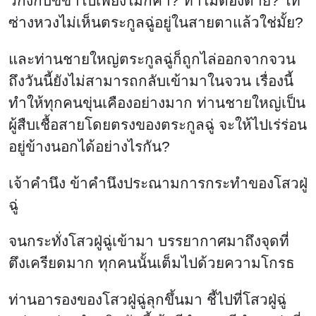
วกงกับขี้ข้าไปเพียงไม่กี่คำ? ทำไมต้องตาย? ไท่
ซ่างหวงไม่เห็นตระกูลฉู่อยู่ในสายตาแล้วใช่มั้ย?
และท่านชายใหญ่ตระกูลฉู่ก็ถูกไล่ออกจากจวน
ถึงวันนี้ยังไม่สามารถกลับเข้ามาในจวน เรื่องนี้
ทำให้ทุกคนขุ่นเคืองอย่างมาก ท่านชายใหญ่เป็น
ผู้สืบเชื้อสายโดยตรงของตระกูลฉู่ จะให้ไปเร่ร่อน
อยู่ข้างนอกได้อย่างไรกัน?
เจ้าคำนึง ข้าคำนึงประณามการกระทำของโสวฝู่
ฉู่
จนกระทั่งโสวฝู่ฉู่เข้ามา บรรยากาศมาถึงจุดที่
ตึงเครียดมาก ทุกคนนั้นเต็มไปด้วยความโกรธ
ท่านอารองของโสวฝู่ฉู่ลุกขึ้นมา ชี้ไปที่โสวฝู่ฉู่