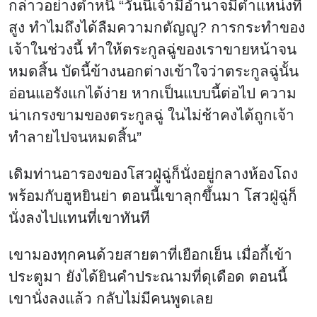
กล่าวอย่างตำหนิ “วันนี้เจ้ามีอำนาจมีตำแหน่งที่
สูง ทำไมถึงได้ลืมความกตัญญู? การกระทำของ
เจ้าในช่วงนี้ ทำให้ตระกูลฉู่ของเราขายหน้าจน
หมดสิ้น บัดนี้ข้างนอกต่างเข้าใจว่าตระกูลฉู่นั้น
อ่อนแอรังแกได้ง่าย หากเป็นแบบนี้ต่อไป ความ
น่าเกรงขามของตระกูลฉู่ ในไม่ช้าคงได้ถูกเจ้า
ทำลายไปจนหมดสิ้น”
เดิมท่านอารองของโสวฝู่ฉู่ก็นั่งอยู่กลางห้องโถง
พร้อมกับฮูหยินย่า ตอนนี้เขาลุกขึ้นมา โสวฝู่ฉู่ก็
นั่งลงไปแทนที่เขาทันที