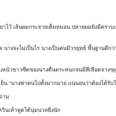
าเอาไว้ เส้นผมกระจายเต็มหมอน ปลายผมยังมีคราบเล
จ นางจะไม่เป็นไร นางเป็นคนมีวรยุทธ์ พื้นฐานดีกว่า
บหน้าขาวซีดของนางตื่นตระหนกจนมีสีเลือดจางๆผุดขึ้น
กเย็น “นางฆ่าคนไปตั้งมากมาย แน่นอนว่าต้องได้ร
งถาม
วินเห้าพูดได้นุ่มนวลยิ่งนัก