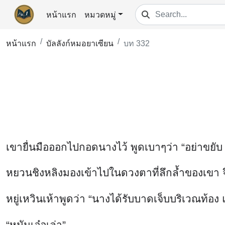
หน้าแรก
หมวดหมู่
หน้าแรก
บัลลังก์หมอยาเซียน
บท 332
เขายื่นมือออกไปกอดนางไว้ พูดเบาๆว่า “อย่าขยับ น
หยวนชิงหลิงมองเข้าไปในดวงตาที่ลึกล้ำของเขา จึงนึ
หยู่เหวินเห้าพูดว่า “นางได้รับบาดเจ็บบริเวณท้อ
“หมันเอ๋อเล่า”