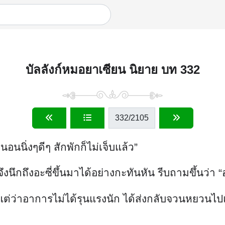
บัลลังก์หมอยาเซียน นิยาย บท 332
332
/2105
อนนิ่งๆดีๆ สักพักก็ไม่เจ็บแล้ว”
กถึงอะซี่ขึ้นมาได้อย่างกะทันหัน รีบถามขึ้นว่า “อะ
ง แต่ว่าอาการไม่ได้รุนแรงนัก ได้ส่งกลับจวนหยวนไป