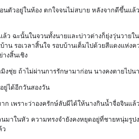
่อนตัวอยู่ในห้อง ตกใจจนไม่สบาย หลังจากดีขึ้นแล้ว
ล้ว ฉะนั้นในจวนทั้งนายและบ่าวต่างก็ยุ่งวุ่นวาย
ลานบ้าน รอเวลาสิ้นใจ รอบบ้านเต็มไปด้วยสีแดงแห่ง
างสิ้นเชิง
หมิงชุ่ย ถ้าไม่ผ่านการรักษามาก่อน นางคงตายไปน
ยู่ได้อีกวันสองวัน
จ็บมาก เพราะว่าองครักษ์ลับผีได้ให้นางกินน้ำจื่อจินแ