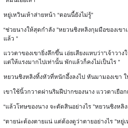
หยู่เหวินเห้าส่ายหน้า “ตอนนี้ยังไม่รู้”
“ช่วยนางให้สุดกำลัง ”หยวนชิงหลิงกุมมือของเข
แล้ว ”
แววตาของเขายิ่งลึกขึ้น เอ่ยเสียงแหบว่า“เจ้าวางใ
แต่ให้แรงมากไปเท่านั้น พักแล้วก็คงไม่เป็นไร ”
หยวนชิงหลิงทิ้งหัวที่หนักอึ้งลงไป หันมามองเขา ใ
เขาใช้นิ้วกวาดผ่านริมฝีปากของนาง แววตาเยือ
“แล้วโทษของนาง จะตัดสินอย่างไร ”หยวนชิงหลิ
“ตายน่ะต้องตายแน่ แต่ต้องดูว่าตายอย่างไร ”หยู่เห