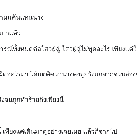
ความแค้นแทนนาง
วเบาแล้ว
รณ์ทั้งหมดต่อโสวฝู่ฉู่ โสวฝู่ฉู่ไม่พูดอะไร เพียงแค
ผิดอะไรมา ได้แต่คิดว่านางคงถูกรังแกจากจวนอ๋องฉีมา
งจนถูกทำร้ายถึงเพียงนี้
ี้ เพียงแค่เดินมาดูอย่างเฉยเมย แล้วก็จากไป