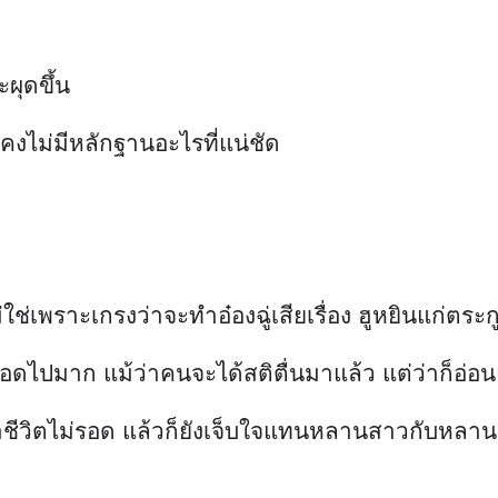
ผุดขึ้น
็คงไม่มีหลักฐานอะไรที่แน่ชัด
่เพราะเกรงว่าจะทำอ๋องฉู่เสียเรื่อง ฮูหยินแก่ตร
ือดไปมาก แม้ว่าคนจะได้สติตื่นมาแล้ว แต่ว่าก็อ่อ
ีวิตไม่รอด แล้วก็ยังเจ็บใจแทนหลานสาวกับหลานเขย
า