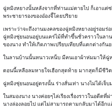
ฉู่หมิงหยางนั้นหลังจากที่ท่านแม่ตายไป ก็เอาแต่ซ
พระชายารองของอ๋องจี้โดยปริยาย
เพราะว่าจะถึงงานมงคลของฉู่หมิงหยางอยู่รอมร่อแ
ฉู่หมิงชุ่ยนอนอยู่บนแคร่ไม้ที่ทำขึ้นชั่วคราวใน
ของนาง ทำให้เกิดภาพเปรียบเทียบที่แตกต่างกันอย่
ในลานบ้านนั้นหนาวเหน็บ มีคนเอาผ้าห่มมาให้ฉู่
ตอนนี้เหลือลมหายใจเฮือกสุดท้าย มากสุดก็มีชีวิตอ
ฉู่หมิงชุ่ยนอนอยู่ตรงนั้น ร่างสั่นเท่า นางไม่ได้เ