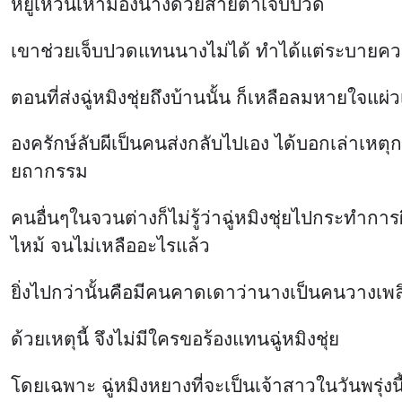
หยู่เหวินเห้ามองนางด้วยสายตาเจ็บปวด
เขาช่วยเจ็บปวดแทนนางไม่ได้ ทำได้แต่ระบาย
ตอนที่ส่งฉู่หมิงชุ่ยถึงบ้านนั้น ก็เหลือลมหายใจแผ่
องครักษ์ลับผีเป็นคนส่งกลับไปเอง ได้บอกเล่าเหตุกา
ยถากรรม
คนอื่นๆในจวนต่างก็ไม่รู้ว่าฉู่หมิงชุ่ยไปกระทำการ
ไหม้ จนไม่เหลืออะไรแล้ว
ยิ่งไปกว่านั้นคือมีคนคาดเดาว่านางเป็นคนวางเพลิ
ด้วยเหตุนี้ จึงไม่มีใครขอร้องแทนฉู่หมิงชุ่ย
โดยเฉพาะ ฉู่หมิงหยางที่จะเป็นเจ้าสาวในวันพรุ่งน