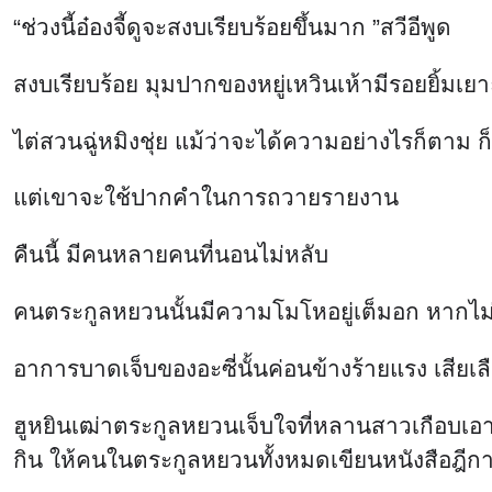
สงบเรียบร้อย มุมปากของหยู่เหวินเห้ามีรอยยิ้มเยาะ
ไต่สวนฉู่หมิงชุ่ย แม้ว่าจะได้ความอย่างไรก็ตาม ก
แต่เขาจะใช้ปากคำในการถวายรายงาน
คืนนี้ มีคนหลายคนที่นอนไม่หลับ
คนตระกูลหยวนนั้นมีความโมโหอยู่เต็มอก หากไม่ใช
อาการบาดเจ็บของอะซี่นั้นค่อนข้างร้ายแรง เสียเล
ฮูหยินเฒ่าตระกูลหยวนเจ็บใจที่หลานสาวเกือบเอาช
กิน ให้คนในตระกูลหยวนทั้งหมดเขียนหนังสือฎีก