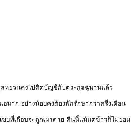
ะกูลหยวนคงไปคิดบัญชีกับตระกูลฉู่นานแล้ว
นแอมาก อย่างน้อยคงต้องพักรักษากว่าครึ่งเดือน
ที่เกือบจะถูกเผาตาย คืนนี้แม้แต่ข้าวก็ไม่ยอม