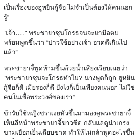
เป็นเรื่องของฮูหยินกู้จือ ไม่จำเป็นต้องให้คนนอก
รู้”
“เจ้า.....” พระชายาซุนโกรธจนจะยกมือตบ
พร้อมพูดขึ้นว่า “บ่าวใช้อย่างเจ้า อวดดีเกินไป
แล้ว”
พระชายาจี้พูดห้ามขึ้นด้วยน้ำเสียงเรียบเฉยว่า
“พระชายาซุนจะโกรธทำไม? นางพูดก็ถูก ฮูหยิน
กู้จือก็ดี เมียรองก็ดี ยังไงก็เป็นเพียงคนนอก ไม่ใช่
คนในเชื้อพระวงศ์ของเรา”
ข้ารับใช้หญิงชราเงยหัวขึ้นมามองดูพระชายาจี้
เห็นสีหน้าพระชายาจี้ขาวซีด กลับแลดูน่าเกรง
ขามเยือกเย็นเฉียบขาด ทำให้ไม่กล้าพูดอะไรขึ้น