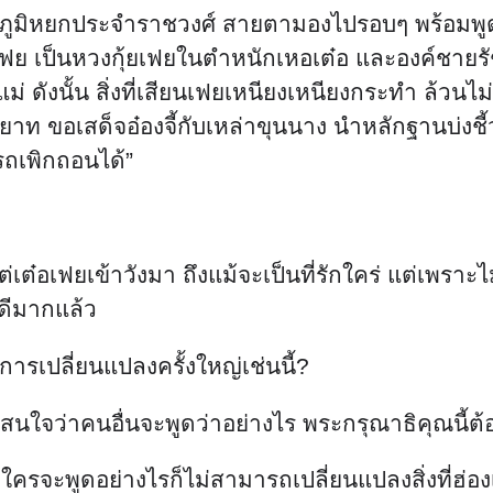
นภูมิหยกประจำราชวงศ์ สายตามองไปรอบๆ พร้อมพูดข
เต๋อเฟย เป็นหวงกุ้ยเฟยในตำหนักเหอเต๋อ และองค์ชายรั
แม่ ดังนั้น สิ่งที่เสียนเฟยเหนียงเหนียงกระทำ ล้วน
 ขอเสด็จอ๋องจี้กับเหล่าขุนนาง นำหลักฐานบ่งชี
รถเพิกถอนได้”
่เต๋อเฟยเข้าวังมา ถึงแม้จะเป็นที่รักใคร่ แต่เพราะไ
่าดีมากแล้ว
ารเปลี่ยนแปลงครั้งใหญ่เช่นนี้?