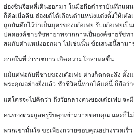
อ๋องชินจือหลี่เดินออกมา ในมือถือตำราบันทึกแผ
ก็คือเมื่อคืน ฮ่องเต้ได้เลื่อนตำแหน่งแต่งตั้งให้
ถูกบันทึกไว้ว่าเป็นบุตรของเต๋อเฟย รับเต๋อเฟยเป็น
ปลดองค์ชายรัชทายาทจากการเป็นองค์ชายรัชทายาท
สมกับตำแหน่งออกมา ไม่เช่นนั้น ข้อเสนอนี้สามา
ภายในที่ว่าราชการ เกิดความโกลาหลขึ้น
แม้แต่พ่อกับพี่ชายของเต๋อเฟย ต่างก็ตกตะลึง ตั้งแต
พระคุณอย่างยิ่งแล้ว ชั่วชีวิตนี้หากได้แค่นี้ ก็ถือว
แต่ใครจะไปคิดว่า ถึงวัยกลางคนของเต๋อเฟย จะมีก