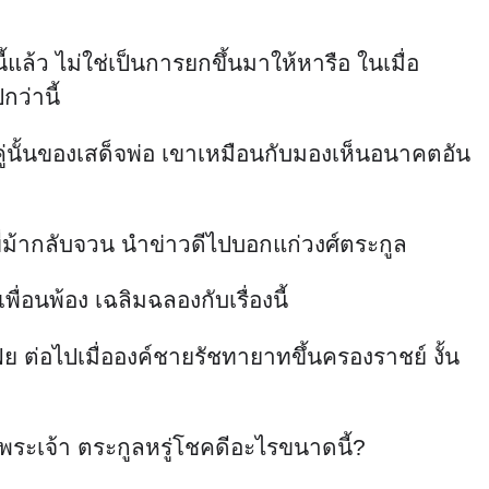
อ้พระเจ้า ตระกูลหรู่โชคดีอะไรขนาดนี้?