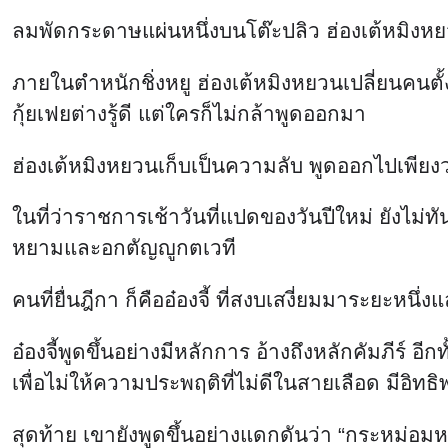
ลมพัดกระดาษแผ่นหนึ่งบนโต๊ะปลิว ฮ่องเต้หมิงหยวน
ภายในตำหนักชิ่งหยู ฮ่องเต้หมิงหยวนเปลี่ยนคนตั้
กุ้ยเฟยต่างรู้ดี แต่ใครก็ไม่กล้าพูดออกมา
ฮ่องเต้หมิงหยวนเก็บเป็นความลับ พูดออกไปเพียงว่
ในที่ว่าราชการเช้าวันที่แปดของวันปีใหม่ ยังไม่ท
หยามและอกตัญญูกตเวที
คนที่ยื่นฎีกา ก็คืออ๋องจี้ ที่สงบเสงี่ยมมาระยะหนึ่ง
อ๋องจี้พูดขึ้นอย่างมีหลักการ อ้างถึงหลักคัมภีร์ 
เพื่อไม่ให้ความประพฤติที่ไม่ดีในสายเลือด มีอิท
สุดท้าย เขายังพูดขึ้นอย่างแดกดันว่า “กระหม่อม