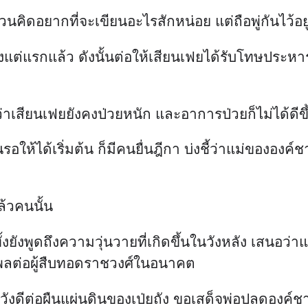
คิดอยากที่จะเขียนอะไรสักหน่อย แต่ถือพู่กันไว้อยู
งแต่แรกแล้ว ดังนั้นต่อให้เสียนเฟยได้รับโทษประหาร
าเสียนเฟยยังคงป่วยหนัก และอาการป่วยก็ไม่ได้ดีขึ
ันรอให้ได้เริ่มต้น ก็มีคนยื่นฎีกา บ่งชี้ว่าแม่ของ
แล้วคนนั้น
อีกทั้งยังพูดถึงความวุ่นวายที่เกิดขึ้นในวังหลัง เส
ธิพลต่อผู้สืบทอดราชวงศ์ในอนาคต
หวังดีต่อผืนแผ่นดินของเป่ยถัง ขอเสด็จพ่อปลดองค์ช