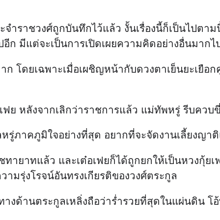
 ทางด้านตระกูลเหลิ่งถือว่าร่ำรวยที่สุดในแผ่นดิน โ