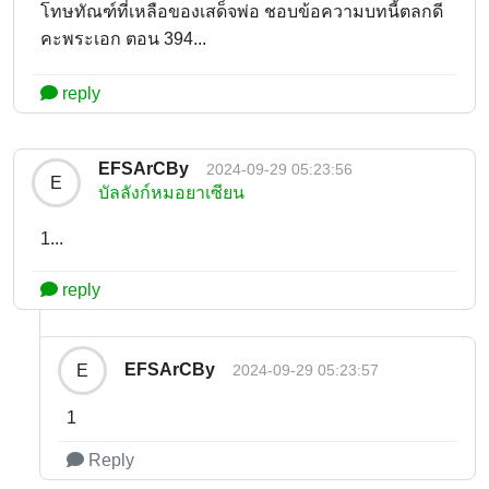
โทษทัณฑ์ที่เหลือของเสด็จพ่อ ชอบข้อความบทนี้ตลกดี
คะพระเอก ตอน 394...
reply
EFSArCBy
2024-09-29 05:23:56
E
บัลลังก์หมอยาเซียน
1...
reply
EFSArCBy
E
2024-09-29 05:23:57
1
Reply