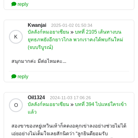
reply
Kwanjai
2025-01-02 01:50:34
บัลลังก์หมอยาเซียน
บทที่ 2105 เส้นทางบน
K
ยุทธภพยังอีกยาวไกล พวกเราคงได้พบกันใหม่
(จบบริบูรณ์)
สนุกมากค่ะ มีต่อไหมคะ...
reply
Oil1324
2024-11-03 17:06:26
บัลลังก์หมอยาเซียน
บทที่ 394 ไปแหย่ใครเข้า
O
แล้ว
สองขาของหยู่เหวินเห้าก็คดงอคุกเข่าลงอย่างช่วยไม่ได้
เอ่ยอย่างไม่เต็มใจเลยสักนิดว่า “ลูกยินดียอมรับ