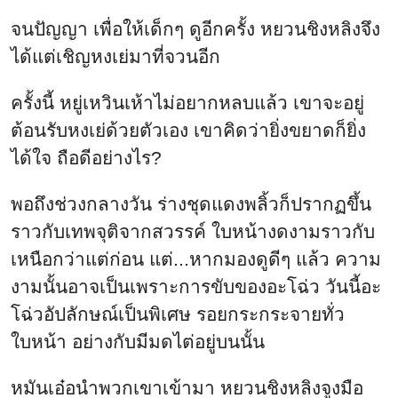
จนปัญญา เพื่อให้เด็กๆ ดูอีกครั้ง หยวนชิงหลิงจึง
ได้แต่เชิญหงเย่มาที่จวนอีก
ครั้งนี้ หยู่เหวินเห้าไม่อยากหลบแล้ว เขาจะอยู่
ต้อนรับหงเย่ด้วยตัวเอง เขาคิดว่ายิ่งขยาดก็ยิ่ง
ได้ใจ ถือดีอย่างไร?
พอถึงช่วงกลางวัน ร่างชุดแดงพลิ้วก็ปรากฏขึ้น
ราวกับเทพจุติจากสวรรค์ ใบหน้างดงามราวกับ
เหนือกว่าแต่ก่อน แต่...หากมองดูดีๆ แล้ว ความ
งามนั้นอาจเป็นเพราะการขับของอะโฉ่ว วันนี้อะ
โฉ่วอัปลักษณ์เป็นพิเศษ รอยกระกระจายทั่ว
ใบหน้า อย่างกับมีมดไต่อยู่บนนั้น
หมันเอ๋อนำพวกเขาเข้ามา หยวนชิงหลิงจูงมือ