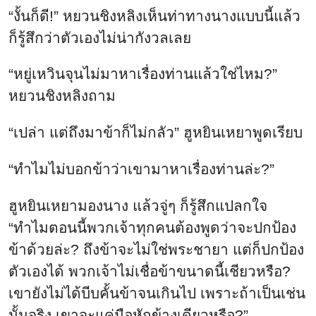
“ทำไมไม่บอกข้าว่าเขามาหาเรื่องท่านล่ะ?”
ฮูหยินเหยามองนาง แล้วจู่ๆ ก็รู้สึกแปลกใจ
“ทำไมตอนนี้พวกเจ้าทุกคนต้องพูดว่าจะปกป้อง
ข้าด้วยล่ะ? ถึงข้าจะไม่ใช่พระชายา แต่ก็ปกป้อง
ตัวเองได้ พวกเจ้าไม่เชื่อข้าขนาดนี้เชียวหรือ?
เขายังไม่ได้บีบคั้นข้าจนเกินไป เพราะถ้าเป็นเช่น
นั้นจริง เขาจะแค่มือหักข้างเดียวหรือ?”