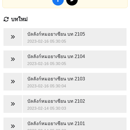
บทใหม่
บัลลังก์หมอยาเซียน
บท 2105
2023-02-16 05:30:05
บัลลังก์หมอยาเซียน
บท 2104
2023-02-16 05:30:05
บัลลังก์หมอยาเซียน
บท 2103
2023-02-16 05:30:04
บัลลังก์หมอยาเซียน
บท 2102
2023-02-14 05:30:03
บัลลังก์หมอยาเซียน
บท 2101