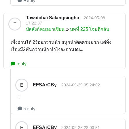
Reply
Tawatchai Salangsingha
2024-05-08
17:22:37
T
บัลลังก์หมอยาเซียน
บทที่ 225 โจมตีกลับ
เพิ่งอ่านได้ 2ร้อยกว่าหน้า สนุกน่าติดตามมาก แต่ทั้ง
เรื่องมี2พันกว่าหน้า ทำไงจะอ่านจบ...
reply
EFSArCBy
E
2024-09-29 05:24:02
1
Reply
EFSArCBy
E
2024-09-28 22:03:51