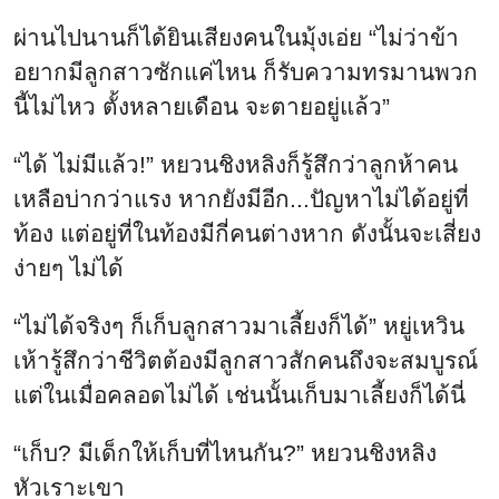
ผ่านไปนานก็ได้ยินเสียงคนในมุ้งเอ่ย “ไม่ว่าข้า
อยากมีลูกสาวซักแค่ไหน ก็รับความทรมานพวก
นี้ไม่ไหว ตั้งหลายเดือน จะตายอยู่แล้ว”
“ได้ ไม่มีแล้ว!” หยวนชิงหลิงก็รู้สึกว่าลูกห้าคน
เหลือบ่ากว่าแรง หากยังมีอีก...ปัญหาไม่ได้อยู่ที่
ท้อง แต่อยู่ที่ในท้องมีกี่คนต่างหาก ดังนั้นจะเสี่ยง
ง่ายๆ ไม่ได้
“ไม่ได้จริงๆ ก็เก็บลูกสาวมาเลี้ยงก็ได้” หยู่เหวิน
เห้ารู้สึกว่าชีวิตต้องมีลูกสาวสักคนถึงจะสมบูรณ์
แต่ในเมื่อคลอดไม่ได้ เช่นนั้นเก็บมาเลี้ยงก็ได้นี่
“เก็บ? มีเด็กให้เก็บที่ไหนกัน?” หยวนชิงหลิง
หัวเราะเขา