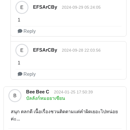
EFSArCBy
E
2024-09-29 05:24:05
1
Reply
EFSArCBy
E
2024-09-28 22:03:56
1
Reply
Bee Bee C
2024-01-25 17:50:39
B
บัลลังก์หมอยาเซียน
สนุก ตลกดี เนื้อเรื่องชวนติดตามแต่คำผิดเยอะไปหน่อย
ค่ะ...