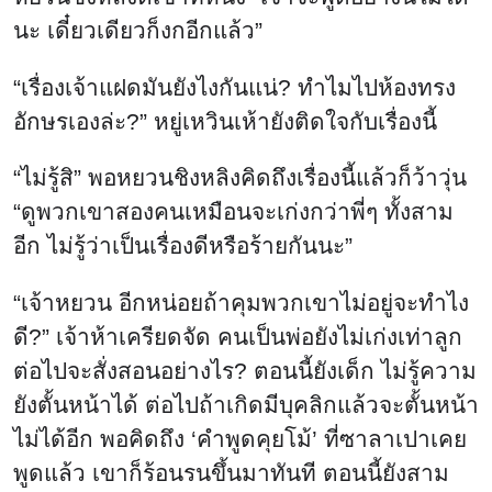
นะ เดี๋ยวเดียวก็งกอีกแล้ว”
“เรื่องเจ้าแฝดมันยังไงกันแน่? ทำไมไปห้องทรง
อักษรเองล่ะ?” หยู่เหวินเห้ายังติดใจกับเรื่องนี้
“ไม่รู้สิ” พอหยวนชิงหลิงคิดถึงเรื่องนี้แล้วก็ว้าวุ่น
“ดูพวกเขาสองคนเหมือนจะเก่งกว่าพี่ๆ ทั้งสาม
อีก ไม่รู้ว่าเป็นเรื่องดีหรือร้ายกันนะ”
“เจ้าหยวน อีกหน่อยถ้าคุมพวกเขาไม่อยู่จะทำไง
ดี?” เจ้าห้าเครียดจัด คนเป็นพ่อยังไม่เก่งเท่าลูก
ต่อไปจะสั่งสอนอย่างไร? ตอนนี้ยังเด็ก ไม่รู้ความ
ยังตั้นหน้าได้ ต่อไปถ้าเกิดมีบุคลิกแล้วจะตั้นหน้า
ไม่ได้อีก พอคิดถึง ‘คำพูดคุยโม้’ ที่ซาลาเปาเคย
พูดแล้ว เขาก็ร้อนรนขึ้นมาทันที ตอนนี้ยังสาม