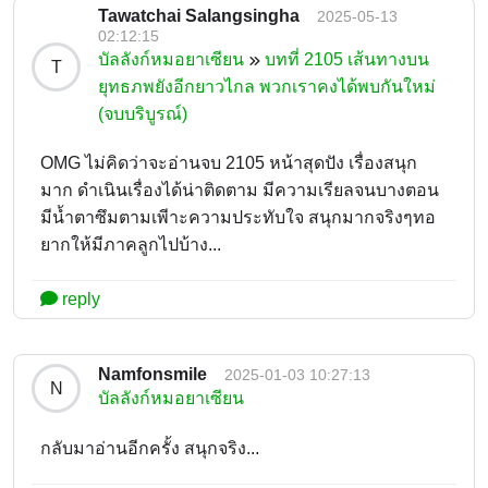
Tawatchai Salangsingha
2025-05-13
02:12:15
บัลลังก์หมอยาเซียน
บทที่ 2105 เส้นทางบน
T
ยุทธภพยังอีกยาวไกล พวกเราคงได้พบกันใหม่
(จบบริบูรณ์)
OMG ไม่คิดว่าจะอ่านจบ 2105 หน้าสุดปัง เรื่องสนุก
มาก ดำเนินเรื่องได้น่าติดตาม มีความเรียลจนบางตอน
มีน้ำตาซึมตามเพีาะความประทับใจ สนุกมากจริงๆทอ
ยากให้มีภาคลูกไปบ้าง...
reply
Namfonsmile
2025-01-03 10:27:13
N
บัลลังก์หมอยาเซียน
กลับมาอ่านอีกครั้ง สนุกจริง...