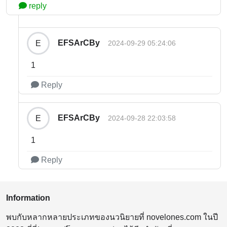
reply
EFSArCBy
E
2024-09-29 05:24:06
1
Reply
EFSArCBy
E
2024-09-28 22:03:58
1
Reply
Information
พบกับหลากหลายประเภทของนวนิยายที่ novelones.com ในปี