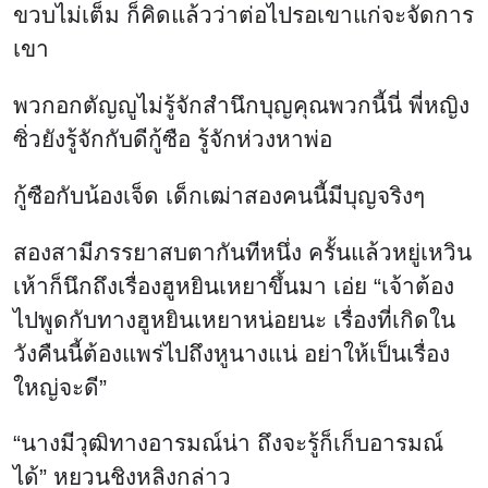
ขวบไม่เต็ม ก็คิดแล้วว่าต่อไปรอเขาแก่จะจัดการ
เขา
พวกอกตัญญูไม่รู้จักสำนึกบุญคุณพวกนี้นี่ พี่หญิง
ซิ่วยังรู้จักกับดีกู้ซือ รู้จักห่วงหาพ่อ
กู้ซือกับน้องเจ็ด เด็กเฒ่าสองคนนี้มีบุญจริงๆ
สองสามีภรรยาสบตากันทีหนึ่ง ครั้นแล้วหยู่เหวิน
เห้าก็นึกถึงเรื่องฮูหยินเหยาขึ้นมา เอ่ย “เจ้าต้อง
ไปพูดกับทางฮูหยินเหยาหน่อยนะ เรื่องที่เกิดใน
วังคืนนี้ต้องแพร่ไปถึงหูนางแน่ อย่าให้เป็นเรื่อง
ใหญ่จะดี”
“นางมีวุฒิทางอารมณ์น่า ถึงจะรู้ก็เก็บอารมณ์
ได้” หยวนชิงหลิงกล่าว