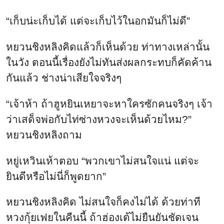
“เก็บน่ะเก็บได้ แต่จะเก็บไว้ในอกมันก็ไม่ดี”
หยวนชิงหลิงคิดแล้วก็เห็นด้วย ท่าทางเหล่านั้น
ในวัง ตอนนี้เรื่องยังไม่ทันส่งผลกระทบก็คัดค้าน
กันแล้ว ช่างน่าเสียใจจริงๆ
“เจ้าห้า ถ้าฮูหยินเหยาจะหาใครซักคนจริงๆ เจ้า
ว่าเสด็จพ่อกับไท่ซ่างหวงจะเห็นด้วยไหม?”
หยวนชิงหลิงถาม