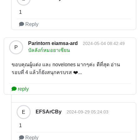
1
Reply
Parintorn eiamsa-ard
2024-05-04 08:42:49
P
บัลลังก์หมอยาเซียน
ขอบคุณผู้แต่ง และ novelones มากๆค่ะ ดีที่สุด อ่าน
รอบที่ 4 แล้วก็ยังสนุกครบรส ❤️...
reply
EFSArCBy
E
2024-09-29 05:24:03
1
Reply