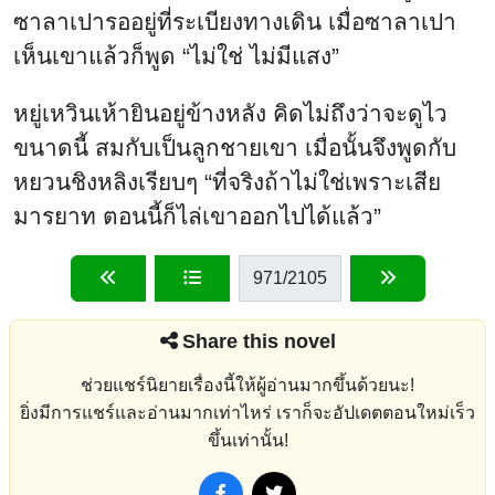
ซาลาเปารออยู่ที่ระเบียงทางเดิน เมื่อซาลาเปา
เห็นเขาแล้วก็พูด “ไม่ใช่ ไม่มีแสง”
หยู่เหวินเห้ายินอยู่ข้างหลัง คิดไม่ถึงว่าจะดูไว
ขนาดนี้ สมกับเป็นลูกชายเขา เมื่อนั้นจึงพูดกับ
หยวนชิงหลิงเรียบๆ “ที่จริงถ้าไม่ใช่เพราะเสีย
มารยาท ตอนนี้ก็ไล่เขาออกไปได้แล้ว”
971
/2105
Share this novel
ช่วยแชร์นิยายเรื่องนี้ให้ผู้อ่านมากขึ้นด้วยนะ!
ยิ่งมีการแชร์และอ่านมากเท่าไหร่ เราก็จะอัปเดตตอนใหม่เร็ว
ขึ้นเท่านั้น!