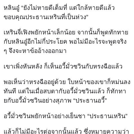
หลินอู๋ “ยังไม่หายดีเต็มที่ แต่ใกล้หายดีแล้ว
ขอบคุณประธานเหรินที่เป็นห่วง”
เหรินจี่เฟิงพยักหน้าเล็กน้อย จากนั้นก็พูดทักทาย
กับหลินอู๋อีกไม่กี่ประโยค พอไม่มีอะไรจะพูดจริง
ๆ จึงจะหาข้ออ้างออกมา
เขาเพิ่งหันหลัง ก็เห็นอวี้มั่วซวินกับหรงฉือแล้ว
พอเห็นว่าหรงฉืออยู่ด้วย ใบหน้าของเขาก็หม่นลง
ทันที แต่ในเมื่อสบตากับอวี้มั่วซวินแล้ว ก็ทักทา
ยกับอวี้มั่วซวินอย่างสุภาพ “ประธานอวี้”
อวี้มั่วซวินพยักหน้าอย่างเย็นชา “ประธานเหริน”
แล้วก็ไม่มีอะไรต่อจากนั้นแล้ว ซึ่งหมายความว่า