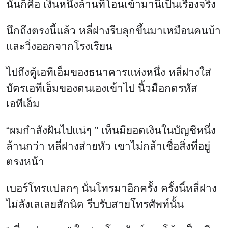
นั่นก็คือ เงินหนึ่งล้านที่โอนเข้ามานี้เป็นเรื่องจริง
นึกถึงตรงนี้แล้ว หลี่ฝางรีบลุกขึ้นมาเหมือนคนบ้า
และวิ่งออกจากโรงเรียน
ไปถึงตู้เอทีเอ็มของธนาคารแห่งหนึ่ง หลี่ฝางใส่
บัตรเอทีเอ็มของตนเองเข้าไป นิ้วมือกดรหัส
เอทีเอ็ม
“ผมกำลังฝันไปแน่ๆ ” เห็นมียอดเงินในบัญชีหนึ่ง
ล้านกว่า หลี่ฝางส่ายหัว เขาไม่กล้าเชื่อสิ่งที่อยู่
ตรงหน้า
เบอร์โทรแปลกๆ นั่นโทรมาอีกครั้ง ครั้งนี้หลี่ฝาง
ไม่ลังเลเลยสักนิด รีบรับสายโทรศัพท์นั้น