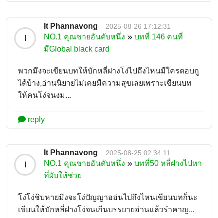
It Phannavong
2025-08-26 17:12:31
NO.1 คุณชายอันดับหนึ่ง
บทที่ 146 คนที่
I
มีGlobal black card
พวกมึงจะเขียนบทให้บักหลี่ฝางโง่ไปถึงไหนมีใครตอบกู
ได้บ้าง,อ่านนิยายไม่เคยมีความสุขเลยเพราะเขียนบท
ให้คนโง่จนงม...
reply
It Phannavong
2025-08-25 02:34:11
NO.1 คุณชายอันดับหนึ่ง
บทที่50 หลี่ฝางไปหา
I
ที่ผับให้ช่วย
โง่โง่ชิบหายมึงจะโง่ปัญญาออ่นไปถึงไหนเขียนบทก็นะ
เขียนให้บักหลี่ฝางโง่จนเกีนบรรยายอ่านแล้วรำคาญ...