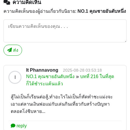
ความคิดเห็น
ความคิดเห็นของผู้อ่านเกี่ยวกับนิยาย:
NO.1 คุณชายอันดับหนึ่ง
ส่ง
It Phannavong
2025-08-28 03:53:18
NO.1 คุณชายอันดับหนึ่ง
บทที่ 216 ในที่สุด
I
ก็ได้ชำระแค้นแล้ว
สู้ไม่เป็นก็เรียนต่อสู้,ทำอะไรไม่เป็นก็หัดทำชะแม่งจะ
เอาแต่ลานเงินพ่อแม่กับเล่นกินเที่ยวกับสร้างปัญหา
ตลอดโง่ชิบหาย...
reply