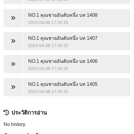
NO.1 คุณชายอันดับหนึ่ง
บท 1408
2023-04-08 17:30:20
NO.1 คุณชายอันดับหนึ่ง
บท 1407
2023-04-08 17:30:20
NO.1 คุณชายอันดับหนึ่ง
บท 1406
2023-04-08 17:30:20
NO.1 คุณชายอันดับหนึ่ง
บท 1405
2023-04-08 17:30:20
ประวัติการอ่าน
No history.