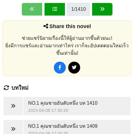
1
/1410
Share this novel
ช่วยแชร์นิยายเรื่องนี้ให้ผู้อ่านมากขึ้นด้วยนะ!
ยิ่งมีการแชร์และอ่านมากเท่าไหร่ เราก็จะอัปเดตตอนใหม่เร็ว
ขึ้นเท่านั้น!
บทใหม่
NO.1 คุณชายอันดับหนึ่ง
บท 1410
2023-04-08 17:30:20
NO.1 คุณชายอันดับหนึ่ง
บท 1409
2023-04-08 17:30:20