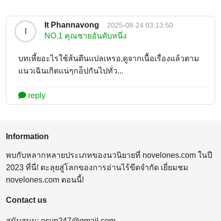
It Phannavong
2025-08-24 03:13:50
I
NO.1 คุณชายอันดับหนึ่ง
บทเหี้ยอะไรใช้ส้นตีนแปลเหรอ,ดูจากเนื้อเรื่องแล้วตาม
แนวเฉินเกิดแน่ๆกอ็ปกันไปทั่ว...
reply
Information
พบกับหลากหลายประเภทของนวนิยายที่ novelones.com ในปี
2023 ที่นี่! ตะลุยสู่โลกของการอ่านไร้ขีดจำกัด เยี่ยมชม
novelones.com ตอนนี้!
Contact us
สนับสนุน:
esup247@gmail.com