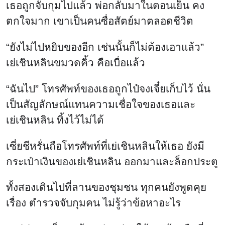
เธอถูกจับกุมไปแล้ว พ่อกลับมาในตอนเย็น คง
ตกใจมาก เขาเป็นคนซื่อสัตย์มาตลอดชีวิต
“ยังไม่ไปหยิบของอีก เช่นนั้นก็ไม่ต้องเอาแล้ว”
เย่เชินหลินขมวดคิ้ว คือเบื่อแล้ว
“ฉันไป” โทรศัพท์ของเธอถูกไป๋จงเจี๋ยเก็บไว้ นั่น
เป็นสัญลักษณ์แทนความเชื่อใจของเธอและ
เย่เชินหลิน ทิ้งไว้ไม่ได้
เซี่ยชีหรั่นถือโทรศัพท์ที่เย่เชินหลินให้เธอ ยังมี
กระเป๋าเงินของเย่เชินหลิน ออกมาและล็อกประตู
ทั้งสองเดินไปที่ลานของชุมชน ทุกคนยังพูดคุย
เรื่อง ตำรวจจับกุมคน ไม่รู้ว่าข้อหาอะไร