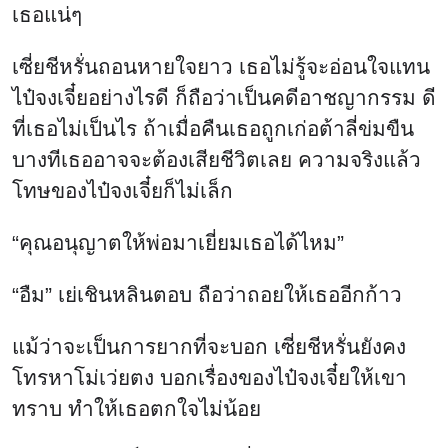
เธอแน่ๆ
เซี่ยชีหรั่นถอนหายใจยาว เธอไม่รู้จะอ่อนใจแทน
ไป๋จงเจี๋ยอย่างไรดี ก็ถือว่าเป็นคดีอาชญากรรม ดี
ที่เธอไม่เป็นไร ถ้าเมื่อคืนเธอถูกเก่อต้าลี่ข่มขืน
บางทีเธออาจจะต้องเสียชีวิตเลย ความจริงแล้ว
โทษของไป๋จงเจี๋ยก็ไม่เล็ก
“คุณอนุญาตให้พ่อมาเยี่ยมเธอได้ไหม”
“อืม” เย่เชินหลินตอบ ถือว่าถอยให้เธออีกก้าว
แม้ว่าจะเป็นการยากที่จะบอก เซี่ยชีหรั่นยังคง
โทรหาโม่เว่ยตง บอกเรื่องของไป๋จงเจี๋ยให้เขา
ทราบ ทำให้เธอตกใจไม่น้อย