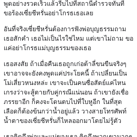
พูดอย่างรวดเร็วแล้วรีบไปที่สถานีตำรวจทันที
ขอร้องเซี่ยชีหรั่นอย่าโกรธเธอเลย
อันที่จริงเซี่ยชีหรั่นต้องการฟังพ่อบุญธรรมถาม
เธอสักคำ เธอไม่เป็นไรใช่ไหม แต่เขาไม่ถาม ขอ
แค่อย่าโกรธแม่บุญธรรมของเธอ
เธอสงสัย ถ้าเมื่อคืนเธอถูกเก่อต้าลี่ขนขืนจริงๆ
เขาอาจจะยังคงพูดแค่ประโยคนี้ ถ้าเปลี่ยนเป็น
โม่เสี่ยวหนงหล่ะ เขาจะเป็นคนซื่อสัตย์แค่ไหน
เกรงว่าจะสู้ตายกับคู่กรณีแน่นอน ถ้าเขายังเชื่อ
ภรรยาอีก ก็คงจะโดนตบไปที่ใบหูอีก ในที่สุด
เลือดก็ต้องข้นกว่าน้ำอยู่แล้ว วางสายโทรศัพท์
น้ำตาของเซี่ยชีหรั่นก็ไหลออกมาโดยไม่รู้ตัว
เธอคิดถึงพ่อและแม่ของเธอ คิดถึงพวกเขามากๆ