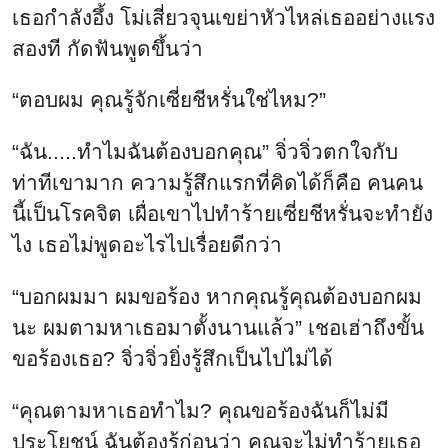
เธอกำลังอึ้ง โม่เสี่ยวจุนเขย่าหัวไหล่เธออย่างแรง
สองที กัดฟันพูดขึ้นว่า
“ตอบผม คุณรู้จักเซี่ยชีหรั่นใช่ไหม?”
“ฉัน.....ทำไมฉันต้องบอกคุณ” จิ่วจิ่วตกใจกับ
ท่าทีเขามาก ความรู้สึกแรกที่คิดได้ก็คือ คนคน
นี้เป็นโรคจิต เผื่อเขาไปทำร้ายเซี่ยชีหรั่นจะทำยัง
ไง เธอไม่พูดอะไรไปเรื่อยดีกว่า
“บอกผมมา ผมขอร้อง หากคุณรู้คุณต้องบอกผม
นะ ผมตามหาเธอมาตั้งนานแล้ว” เชอเฮ่าถึงขั้น
ขอร้องเธอ? จิ่วจิ่วยิ่งรู้สึกเป็นไปไม่ได้
“คุณตามหาเธอทำไม? คุณขอร้องฉันก็ไม่มี
ประโยชน์ ฉันต้องรู้ก่อนว่า คุณจะไม่ทำร้ายเธอ