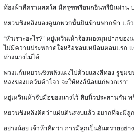
ท้องฟ้าสีครามสดใส มีครุฑหรือนกอินทรีบินผ่าน
หยวนชิงหลิงมองดูนกพวกนั้นบินข้ามฟากฟ้า แล้วก็
“หัวเราะอะไร?” หยู่เหวินเห้าจ้องมองมุมปากของนา
ไม่มีความประหลาดใจหรือชอบเหมือนตอนแรก แต่เขากลั
ห่างนางไม่ได้
พวงแก้มหยวนชิงหลิงแฝงไปด้วยแสงสีทอง รูขุมขนเล
หลงของแคว้นต้าโจว จะให้หงส์น้อยแก่พวกเรา”
หยู่เหวินเห้าจับมือของนางไว้ สิบนิ้วประสานกัน พร
หยวนชิงหลิงคิดว่าแผ่นดินสงบแล้ว อยากที่จะมีลูก
อย่างน้อย เจ้าห้าคิดว่า การมีลูกเป็นอันตรายอย่า