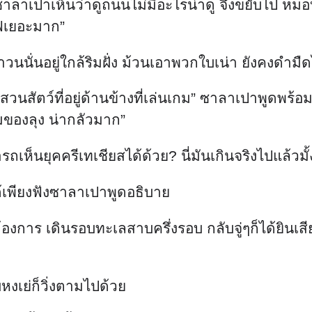
าลาเปาเห็นว่าดูถนนไม่มีอะไรน่าดู จึงขยับไป หมอบอ
ราฟเยอะมาก”
ำวนนั่นอยู่ใกล้ริมฝั่ง ม้วนเอาพวกใบเน่า ยังคงดำม
สวนสัตว์ที่อยู่ด้านข้างที่เล่นเกม” ซาลาเปาพูดพร้อม
มของลุง น่ากลัวมาก”
ถเห็นยุคครีเทเชียสได้ด้วย? นี่มันเกินจริงไปแล้วมั้
ด้เพียงฟังซาลาเปาพูดอธิบาย
องการ เดินรอบทะเลสาบครึ่งรอบ กลับจู่ๆก็ได้ยินเสียงซา
ับหงเย่ก็วิ่งตามไปด้วย