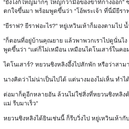
“ยังไงก็ใหญ่มากๆ ใหญ่กว่ามือของข้าที่กางออก” ซ
ตกใจขึ้นมา พร้อมพูดขึ้นว่า “โอ้พระเจ้า ที่นี่มียี
“ยีราฟ? ยีราฟอะไร?” หยู่เหวินเห้าก็มองตามไป น้
“ก็ตอนที่อยู่บ้านคุณยาย แล้วพาพวกเราไปดูนั่นไง 
พูดขึ้นว่า “แต่ก็ไม่เหมือน เหมือนไดโนเสาร์ในคอ
ไดโนเสาร์? หยวนชิงหลิงอึ้งไปสักพัก หรือว่าสามาร
นางคิดว่าไม่น่าเป็นไปได้ แต่นางมองไม่เห็น ทำไ
ต่อมาก็ดูอีกหลายอัน ล้วนไม่ใช่สิ่งที่หยวนชิงหลิงต้
แม่ รีบมาเร็ว”
หยวนชิงหลิงได้ยินเช่นนี้ ก็รีบวิ่งไป หยู่เหวินเห้าก