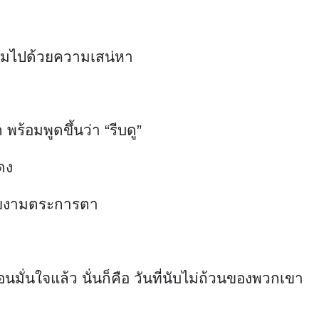
เต็มไปด้วยความเสน่หา
พร้อมพูดขึ้นว่า “รีบดู”
ดง
สวยงามตระการตา
อนมั่นใจแล้ว นั่นก็คือ วันที่นับไม่ถ้วนของพวกเขา