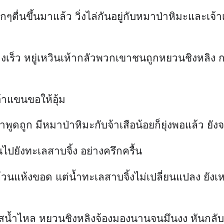
ๆตื่นขึ้นมาแล้ว วิ่งไล่กันอยู่กับหมาป่าหิมะและเ
างเร็ว หยู่เหวินเห้ากลัวพวกเขาชนถูกหยวนชิงหลิง กาง