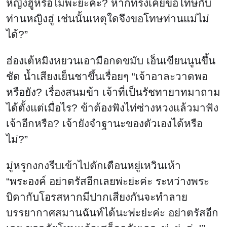
หญิงฮู่หรือไม่พ่ะย่ะค่ะ? หากทรงเคยขอโทษกับ
ท่านหญิงฮู่ เช่นนั้นเหตุใดจึงขอโทษท่านแม่ไม่
ได้?”
ฮ่องเต้หมิงหยวนเอามือกดขมับ เอ็นเขียนนูนขึ้น
ชัด น้ำเสียงเย็นชาขึ้นเรื่อยๆ “เจ้าอาละวาดพอ
หรือยัง? เรื่องสนมข้า เจ้าที่เป็นรัชทายาทมาถาม
ได้ตั้งแต่เมื่อไร? ข้าต้องฟังไท่ซ่างหวงแล้วมาฟัง
เจ้าอีกหรือ? เจ้ายังจำฐานะของตัวเองได้หรือ
ไม่?”
มู่หรูกงกงรีบเข้าไปตักเตือนหยู่เหวินเห้า
“พระองค์ อย่าตรัสอีกเลยพ่ะย่ะค่ะ ระหว่างพระ
บิดากับโอรสหากมีปากเสียงกันจะทำลาย
บรรยากาศสมานฉันท์ได้นะพ่ะย่ะค่ะ อย่าตรัสอีก