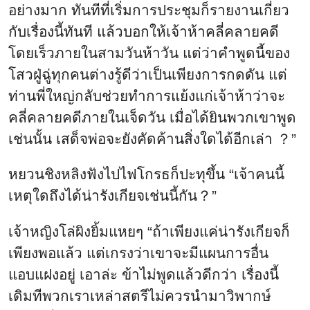
อย่างมาก ทันทีที่เริ่มการประชุมก็รายงานเกี่ยว
กับเรื่องนี้ทันที แล้วบอกให้เจ้าห้าคลี่คลายคดี
โดยเร็วภายในสามวันห้าวัน แต่ว่าคำพูดนี้ของ
โสวฝู่ฉู่ทุกคนต่างรู้ดีว่าเป็นเพียงการกดดัน แต่
ท่านพี่ใหญ่กลับช่วยทำการแย้งแก่เจ้าห้าว่าจะ
คลี่คลายคดีภายในเจ็ดวัน เมื่อได้ยินพวกเขาพูด
เช่นนั้น เสด็จพ่อจะยังคัดค้านสิ่งใดได้อีกเล่า ？”
หยวนชิงหลิงฟังไปไฟโกรธก็ปะทุขึ้น “เจ้าคนนี้
เหตุใดถึงได้น่ารังเกียจเช่นนี้กัน？”
เจ้าหญิงโล่ผิงยิ้มแหยๆ “ถ้าเพียงแค่น่ารังเกียจก็
เพียงพอแล้ว แต่เกรงว่าเขาจะมีแผนการอื่น
แอบแฝงอยู่ เอาล่ะ ข้าไม่พูดแล้วดีกว่า เรื่องนี้
เดิมทีพวกเราเหล่าสตรีไม่ควรนำมาวิพากษ์