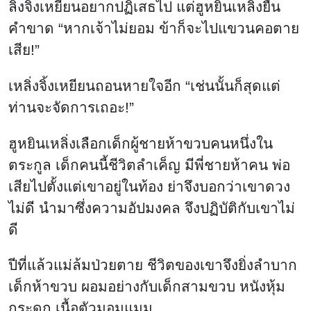
ลิ่งจิ้งเหยียนอยากปฏิเสธไป แต่ฮูหยินเหลิ่งยื่น
คำขาด “หากเจ้าไม่ยอม ข้าก็จะไปแขวนคอตาย
เสีย!”
เหลิ่งจิ้งเหยียนถอนหายใจอีก “เช่นนั้นก็สุดแต่
ท่านจะจัดการเถอะ!”
ฮูหยินเหลิ่งเลือกเด็กผู้ชายห้าขวบคนหนึ่งใน
ตระกูล เด็กคนนี้ชีวิตลำเค็ญ มีพี่ชายห้าคน พ่อ
เสียไปตั้งแต่เขาอยู่ในท้อง ย่าจึงบอกว่าเขาดวง
ไม่ดี นำมาซึ่งความอัปมงคล จึงปฏิบัติกับเขาไม่
ดี
ปีที่แล้วแม่ล้มป่วยตาย ชีวิตของเขาจึงยิ่งลำบาก
เด็กห้าขวบ ผอมอย่างกับเด็กสามขวบ หนังหุ้ม
กระดูก เนื้อตัวมอมแมม