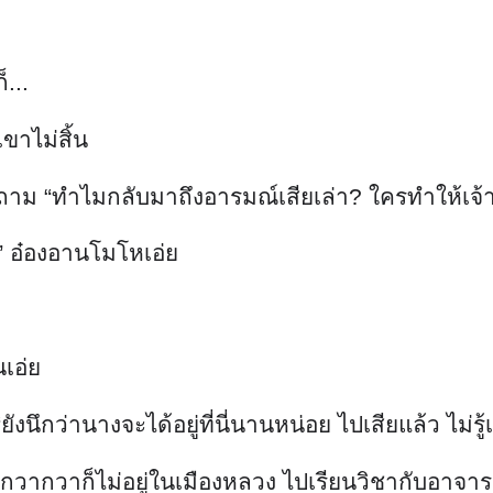
...
เขาไม่สิ้น
ม “ทำไมกลับมาถึงอารมณ์เสียเล่า? ใครทำให้เจ้าข
ๆ” อ๋องอานโมโหเอ่ย
เอ่ย
นึกว่านางจะได้อยู่ที่นี่นานหน่อย ไปเสียแล้ว ไม่รู้
 กวากวาก็ไม่อยู่ในเมืองหลวง ไปเรียนวิชากับอาจาร