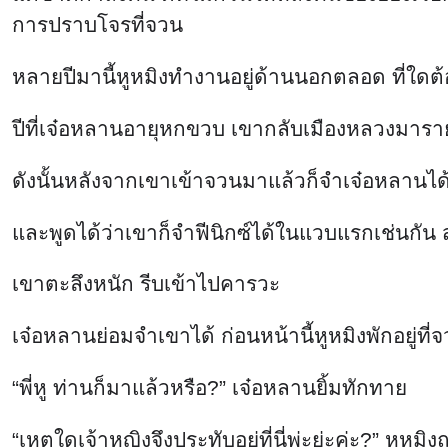
เขาตะลึงหนัก รีบเข้าไปคารวะ
เจ๋อหลานย่อมจำเขาได้ ก่อนหน้านี้หูหมิงพักอยู่ที่
“พี่หู ท่านก็มาแล้วหรือ?” เจ๋อหลานยิ้มทักทาย
“เหตุใดเจ้าหญิงจึงประทับอยู่ที่นี่พ่ะย่ะค่ะ?” หูหมิ