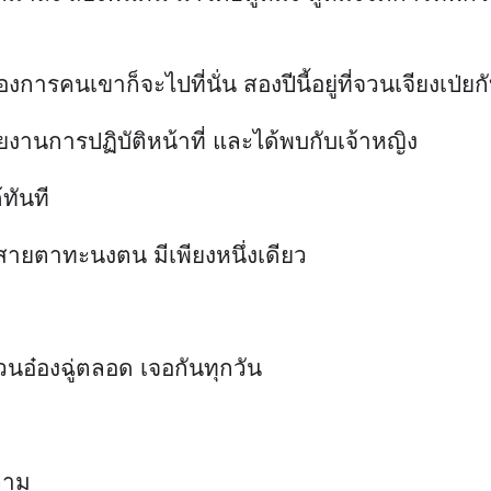
จวนอ๋องฉู่ตลอด เจอกันทุกวัน
งถาม