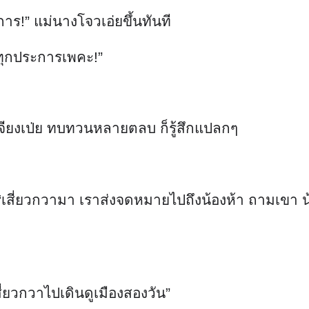
ร!” แม่นางโจวเอ่ยขึ้นทันที
อยทุกประการเพคะ!”
นเจียงเป่ย ทบทวนหลายตลบ ก็รู้สึกแปลกๆ
“เสี่ยวกวามา เราส่งจดหมายไปถึงน้องห้า ถามเขา น้
สี่ยวกวาไปเดินดูเมืองสองวัน”