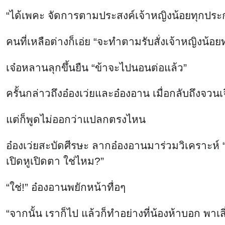
“ได้เพคะ จัดการตามประสงค์เจ้าหญิงน้อยทุกประกา
คนที่เหลือต่างก็เอ่ย “จะทำตามรับสั่งเจ้าหญิงน้
เจ๋อหลานลุกขึ้นยืน “ข้าจะไปนอนต่อแล้ว”
ครั้นกล่าวถึงอ๋องเว่ยและอ๋องอาน เมื่อกลับถึงจว
แต่ก็พูดไม่ออกว่าแปลกตรงไหน
อ๋องเว่ยสะบัดศีรษะ ลากอ๋องอานมาร่วมวิเคราะห์ 
เปิดหูเปิดตา ใช่ไหม?”
“ใช่!” อ๋องอานพยักหน้าทื่อๆ
“จากนั้น เราก็ไป แล้วก็ทำอย่างที่น้องห้าบอก พาเ