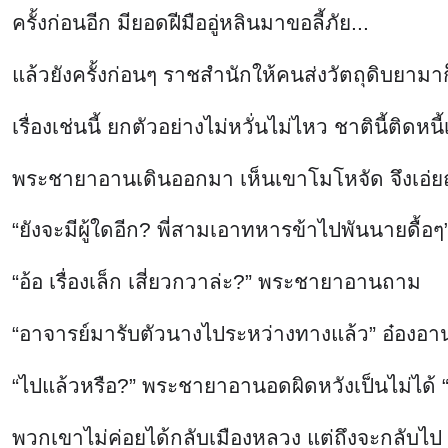
ครั้งก่อนอีก มียอดฝีมืออู่หลินมาขอลี้ภัย...
แล้วยังครั้งก่อนๆ ราชสำนักให้คนส่งวัตถุดิบยามาก็
เรื่องเช่นนี้ ยกตัวอย่างไม่หวั่นไม่ไหว ชาตินี้ติดหนี้
พระชายาอานเดินออกมา เห็นเขาโมโหจัด จึงเอ่ยถา
“ยังจะมีผู้ใดอีก? พี่สามเอาทหารข้าไปพันนายดื้อ
“อ้อ เรื่องเล็ก เสี่ยวกวาล่ะ?” พระชายาอานถาม
“อาจารย์มารับตัวนางไประหว่างทางแล้ว” อ๋องอาน
“ไปแล้วหรือ?” พระชายาอานอดผิดหวังเป็นไม่ได้ “ยัง
พวกเขาไม่ค่อยได้กลับเมืองหลวง แต่ถึงจะกลับไป