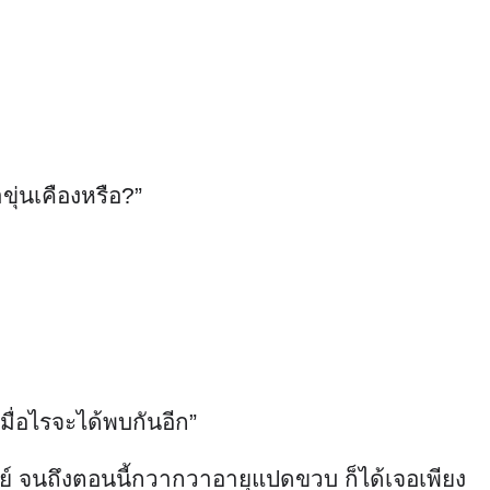
ุ่นเคืองหรือ?”
เมื่อไรจะได้พบกันอีก”
ย์ จนถึงตอนนี้กวากวาอายุแปดขวบ ก็ได้เจอเพียง