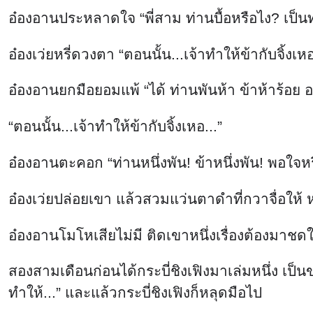
อ๋องอานประหลาดใจ “พี่สาม ท่านบื้อหรือไง? เป็นท
อ๋องเว่ยหรี่ดวงตา “ตอนนั้น...เจ้าทำให้ข้ากับจิ้งเหอ
อ๋องอานยกมือยอมแพ้ “ได้ ท่านพันห้า ข้าห้าร้อย อ
“ตอนนั้น...เจ้าทำให้ข้ากับจิ้งเหอ...”
อ๋องอานตะคอก “ท่านหนึ่งพัน! ข้าหนึ่งพัน! พอใจหร
อ๋องเว่ยปล่อยเขา แล้วสวมแว่นตาดำที่กวาจื่อให้ ห
อ๋องอานโมโหเสียไม่มี ติดเขาหนึ่งเรื่องต้องมาชด
สองสามเดือนก่อนได้กระบี่ชิงเฟิงมาเล่มหนึ่ง เป็น
ทำให้...” และแล้วกระบี่ชิงเฟิงก็หลุดมือไป