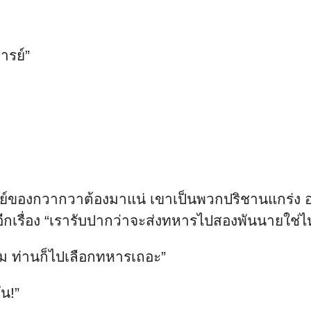
ารย์”
อาจารย์ของกวากวาต้องมาแน่ เขาเป็นพวกปริชานแกร่ง อ
อีกเรื่อง “เรารับปากว่าจะส่งทหารไปสองพันนายใช่
่สาม ท่านก็ไปเลือกทหารเถอะ”
ัน!”