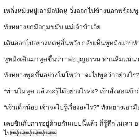
เหลิ่งหมิงหยู่เอามือปิดหู วิ่งออกไปข้างนอกพร้อมพูด
ทังหยางยกมือกุมขมับ แม่เจ้าข้าเอ้ย
เดินออกไปอย่างหดหู่สิ้นหวัง กลับเห็นหูหมิงแอบห
หูหมิงเดินมาพูดขึ้นว่า “พ่อบุญธรรม ท่านลืมแม่นาง
ทังหยางพูดขึ้นอย่างโมโหว่า “จะไปพูดว่าอย่างไร
“ท่านไม่พูด แล้วจะรู้ได้อย่างไรล่ะ? เจ้าสั่งสอนข้
“เจ้าเด็กน้อย เจ้าจะไปรู้เรื่องอะไร?” ทังหยางเอา
เคยชินกับการอยู่ด้วยกันแบบนี้แล้ว ก็รู้สึกไม่เลว
ไป