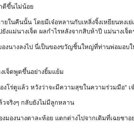
ดีขึ้นไม่น้อย
ภายในคืนนั้น โดยมีเจ๋อหลานกับเหลิ่งจิ้งเหยียนหงเ
ังแม่นางเจ็ด ผลกำไรหลังจากสิบห้าปี แม่นางเจ็ดร
องนางลงไป นี่เป็นของขวัญชิ้นใหญ่ที่ท่านพ่อมอบให
งเจ็ดพูดขึ้นอย่างยิ้มแย้ม
กับเมืองโร่ตูแล้ว หวังว่าจะมีความสุขในความร่วมมือ” 
้วจริงๆ กลับยังไม่มีลูกหลาน