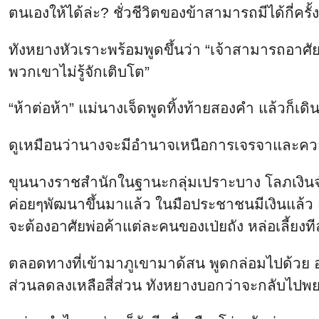
ตนเองให้ได้ล่ะ? ชั่วชีวิตของข้าสามารถมีได้กี่คร
ทังหยางหัวเราะพร้อมพูดขึ้นว่า “เจ้าสามารถอาศ
พวกเขาไม่รู้จักเติบโต”
“ห้าต่อห้า” แม่นางเจ็ดพูดทิ้งท้ายสองคำ แล้วก็เดิ
ดูเหมือนว่านางจะมีอำนาจเหนือการเจรจาและความร่
ขุนนางราชสำนักในฐานะกลุ่มเปราะบาง โลภเงินจำน
ค่อยๆพัฒนาขึ้นมาแล้ว ในมือประชาชนมีเงินแล้ว แ
จะต้องอาศัยพ่อค้าแต่ละคนของเป่ยถัง หล่อเลี้ยงท
ตลอดทางที่เข้ามาภูเขามาด้สน พูดกล่อมไปด้วย อ
ส่วนลดลงเหลือสี่ส่วน ทังหยางบอกว่าจะกลับไป