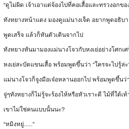
หงเย่สะบัดแขนเสื้อ พร้อมพูดขึ้นว่า “ใครจะไปรู้
แม่นางโจวก็จูงมือเจ๋อหลานออกไป พร้อมพูดขึ้นว่า “
จู่ๆทังหยางก็ไม่รู้จะร้องไห้หรือหัวเราะดี ไม้ที่ใต
เขาไม่ใช่คนแบบนั้นนะ?
“หมิงหยู่.....”