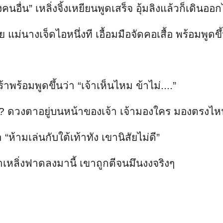
ล่ะ? ดวงตาอยู่บนหน้าของเจ้า เจ้ามองใคร มองตรงไห
ห้ามเล่นกับใต้เท้าทัง เขานิสัยไม่ดี”
้เท้าเหลิ่งฟาดลงมานี้ เขาถูกตีจนมึนงงจริงๆ