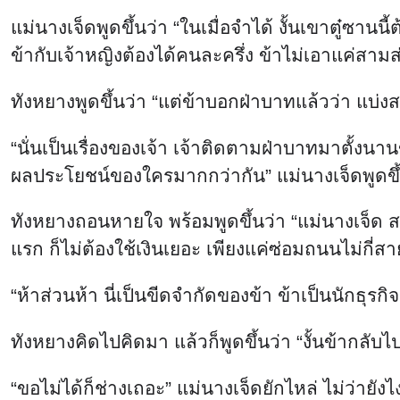
แม่นางเจ็ดพูดขึ้นว่า “ในเมื่อจำได้ งั้นเขาตู๋ซาน
ข้ากับเจ้าหญิงต้องได้คนละครึ่ง ข้าไม่เอาแค่สามส
ทังหยางพูดขึ้นว่า “แต่ข้าบอกฝ่าบาทแล้วว่า แบ่ง
“นั่นเป็นเรื่องของเจ้า เจ้าติดตามฝ่าบาทมาตั้งนา
ผลประโยชน์ของใครมากกว่ากัน” แม่นางเจ็ดพูดขึ
ทังหยางถอนหายใจ พร้อมพูดขึ้นว่า “แม่นางเจ็ด ส
แรก ก็ไม่ต้องใช้เงินเยอะ เพียงแค่ซ่อมถนนไม่กี่สาย
“ห้าส่วนห้า นี่เป็นขีดจำกัดของข้า ข้าเป็นนักธุรกิ
ทังหยางคิดไปคิดมา แล้วก็พูดขึ้นว่า “งั้นข้ากลั
“ขอไม่ได้ก็ช่างเถอะ” แม่นางเจ็ดยักไหล่ ไม่ว่า