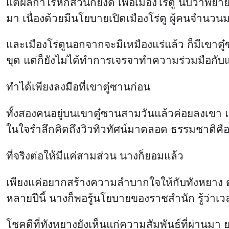
แต่ผลกำไรหกส่วนก็ยังดี เพื่อเมืองโร่ตู นับว่าพยายา
มา เนื่องด้วยมีนโยบายเปิดเมืองโร่ตู ผู้คนจำนวน
และเมืองโร่ตูนอกจากจะมีเหมืองแร่แล้ว ก็มีเขาตู๋
ขุด แต่ก็ยังไม่ได้ทำการเจรจาทำความร่วมมือกั
ทำได้เพียงลงมือที่เขาตู๋ซานก่อน
ทั้งสองคนอยู่บนเขาตู๋ซานสามวันแล้วค่อยลงเขา แน่น
ในใจรำลึกคิดถึงวิวทิวทัศน์มาตลอด ธรรมชาติคือทิ
ที่จริงต่อให้มีแค่สามส่วน นางก็ยอมแล้ว
เพียงแค่อยากสร้างความลำบากใจให้กับทังหยาง ดู
หลายปีนี้ นางก็พอรู้นโยบายของราชสำนัก รู้ว่าเว
โชคดีที่ทังหยางยังเห็นแก่ความสัมพันธ์ที่ผ่านมา 