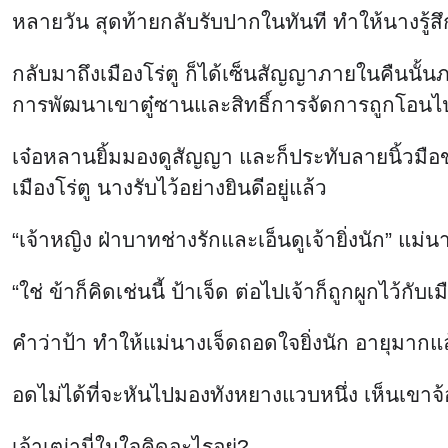
หลายวัน สุดท้ายกลับรับปากในทันที ทำให้นางรู้สึก
กลับมาถึงเมืองโร่ตู ก็ได้เซ็นสัญญาภายในคืนนั้น
การพัฒนาเขาตู๋ซานและสิทธิ์การจัดการถูกโอนไปย
เจ๋อหลานยิ้มมองดูสัญญา และก็ประทับลายนิ้วมือข
เมืองโร่ตู นางรับไว้อย่างยินดีอยู่แล้ว
“เจ้าหญิง ฝ่าบาทช่างรักและเอ็นดูเจ้ายิ่งนัก” แม่นา
“ใช่ ข้าก็คิดเช่นนี้ ป้าเจ็ด ต่อไปเจ้าก็ถูกผูกไว้
คำว่าป้า ทำให้แม่นางเจ็ดถอดใจยิ่งนัก อายุมากแล