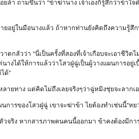
ล้า ถามขึ้นว่า “ข้าฆ่านาง เจ้าเองก็รู้สึกว่าข้าใจด
ยอยู่ในมือนางแล้ว ถ้าหากท่านยังคิดถึงความรู้สึกท
าดกลัวว่า “นี่เป็นครั้งที่สองที่เจ้าเกือบจะเอาชีวิตไ
แต่นางได้ให้การแล้วว่าโสวฝู่ฉู่เป็นผู้วางแผนการอย
่ได้”
ทาง แต่คิดไม่ถึงเลยจริงๆว่าฉู่หมิงชุ่ยจะลากเอาต
ช่แผนการของโสวฝู่ฉู่ เขาจะฆ่าข้า ไยต้องทำเช่นนี้”ห
ตัวจริง หากสารภาพคนคนนี้ออกมา ข้าคงต้องมีการป