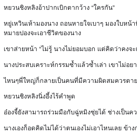
หยวนชิงหลิงอ้าปากเบิกตากว้าง “ใครกัน”
หยู่เหวินเห้ามองนาง ถอนหายใจเบาๆ มองใบหน้าที
หมายปองจะเอาชีวิตของนาง
เขาส่ายหน้า “ไม่รู้ นางไม่ยอมบอก แต่คิดว่าคงจะเ
นางประสบเคราะห์กรรมซ้ำแล้วซ้ำเล่า เขาไม่อยาก
ไหนๆพี่ใหญ่ก็กลายเป็นคนที่มีความผิดสมควรตายอยู
หยวนชิงหลิงนิ่งอึ้งไร้คำพูด
อ๋องจี้ยังสามารถร่วมมือกับฉู่หมิงชุ่ยได้ ช่างเป็น
นางเองก็อดคิดไม่ได้ว่าตนเองไม่เอาไหนเลย ข้า