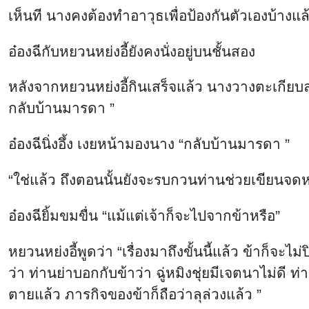
เห็นที นางคงต้องทำอาวุธเพื่อป้องกันตัวเองบ้างแล้
อ๋องฉีกับหยวนหย่งอี้ยังคงนั่งอยู่บนชั้นสอง
หลังจากหยวนหย่งอี้กินเสร็จแล้ว นางวางตะเกียบลง
กลับบ้านมารดา ”
อ๋องฉีนิ่งอึ้ง เงยหน้ามองนาง “กลับบ้านมารดา ”
“ใช่แล้ว ถึงตอนนั้นยังจะรบกวนท่านช่วยเขียนจดหม