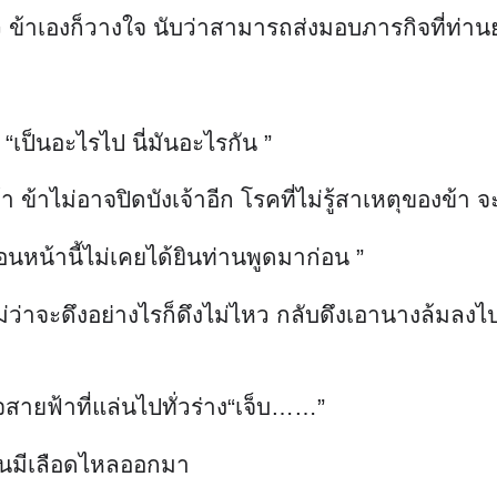
้ว ข้าเองก็วางใจ นับว่าสามารถส่งมอบภารกิจที่ท่านย่
“เป็นอะไรไป นี่มันอะไรกัน ”
้า ข้าไม่อาจปิดบังเจ้าอีก โรคที่ไม่รู้สาเหตุของข้า 
นหน้านี้ไม่เคยได้ยินท่านพูดมาก่อน ”
่ว่าจะดึงอย่างไรก็ดึงไม่ไหว กลับดึงเอานางล้มลงไปด
ุจสายฟ้าที่แล่นไปทั่วร่าง“เจ็บ……”
ง จนมีเลือดไหลออกมา