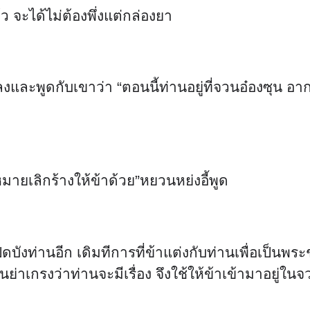
ว จะได้ไม่ต้องพึ่งแต่กล่องยา
และพูดกับเขาว่า “ตอนนี้ท่านอยู่ที่จวนอ๋องซุน อา
ายเลิกร้างให้ข้าด้วย”หยวนหย่งอี้พูด