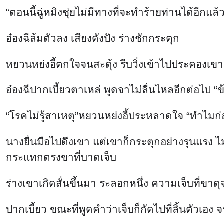
“ตอนนี้ฉู่หมิงชุ่ยไม่มีทางที่จะทำร้ายท่านได้อีกแล
อ๋องฉีล้มตัวลง เสียงดังปัง ร่างชักกระตุก
หยวนหย่งอี้ตกใจจนสะดุ้ง รีบวิ่งเข้าไปประคองเขา 
อ๋องฉีปากเบี้ยวตาเหล่ พูดจาไม่ลื่นไหลอีกต่อไป “ข
“โรคไม่รู้สาเหตุ”หยวนหย่งอี้ประหลาดใจ “ทำไมก่อ
นางยื่นมือไปดึงเขา แต่เขาก็กระตุกอย่างรุนแรง ไม
กระแทกตรงขาที่บาดเจ็บ
ร่างเขาเกิดสั่นขึ้นมา ระลอกหนึ่ง ความเจ็บที่ขาด
ปากเบี้ยว ขณะที่พูดคำว่าเจ็บก็กัดไปที่ลิ้นตัวเอ