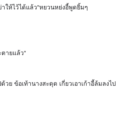
าให้ไว้ได้แล้ว”หยวนหย่งอี้พูดยิ้มๆ
จะตายแล้ว”
้วย ข้อเท้านางสะดุด เกี่ยวเอาเก้าอี้ล้มลงไป