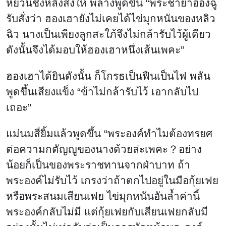
หยวนชิงหลิงส่งให้ พลางพูดขึ้น “พระชายาอ๋องฉู่
รับสั่งว่า ฮองเฮายังไม่เคยได้ไข่มุกหนันของหลิว
ฉิว นางเป็นเพียงลูกสะใภ้จึงไม่กล้ารับไว้ผู้เดียว
ดังนั้นจึงได้มอบให้ฮองเฮาหนึ่งเส้นเพคะ”
ฮองเฮาได้ยินดังนั้น ก็โกรธเป็นฟืนเป็นไฟ พลัน
พูดขึ้นเสียงแข็ง “ข้าไม่กล้ารับไว้ เอากลับไป
เถอะ”
แม่นมสี่ยิ้มแล้วพูดขึ้น “พระองค์ทำไมต้องทรยศ
ต่อความกตัญญูของนางด้วยล่ะเพคะ？อย่าง
น้อยก็เป็นของพระราชทานจากฝ่าบาท ถ้า
พระองค์ไม่รับไว้ เกรงว่าถ้าตกไปอยู่ในมือกุ้ยเฟย
หรือพระสนมเสียนเฟย ไข่มุกหนันอันล้ำค่านี้
พระองค์กลับไม่มี แต่กุ้ยเฟยกับเสียนเฟยกลับมี