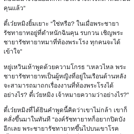
คุนแล้ว”
ตี๋เว๋ยหมิงยิ้มเยาะ “ใช่หรือ? ในเมื่อพระชายา
รัชทายาทอยู่ที่ตำหนักฉินคุน รบกวน เชิญพระ
ชายารัชทายาทมาที่ท้องพระโรง ทุกคนจะได้
เข้าใจ”
หยู่เหวินเห้าพูดด้วยความโกรธ “เหลวไหล พระ
ชายารัชทายาทเป็นผู้หญิงที่อยู่ในเรือนด้านหลัง
จะสามารถมาถกเรื่องงานที่ท้องพระโรงได้
อย่างไร? ตี๋เว๋ยหมิง เจ้าหมายความว่าอย่างไร?”
ตี๋เว๋ยหมิงที่ได้ยินคำพูดนี้คิดว่าเขาไม่กล้า เขาก็
คลั่งขึ้นมาในทันที “องค์รัชทายาทก็อยากปิดบัง
อีกเลย พระชายารัชทายาทขึ้นไปบนเขาโรค