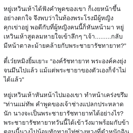
หยู่เหวินเห้าได้ฟังคำพูดของเขา ก็เงยหน้าขึ้น
อย่างตกใจ จึงพบว่าในท้องพระโรงมีผู้หญิง
คุกเข่าอยู่ พอดีกับที่ผู้หญิงคนนี้ก็หันหน้ามา หยู่
เหวินเห้าสูดลมหายใจเข้าลึกๆ “เจ้า.........กลับ
มีหน้าตาละม้ายคล้ายกับพระชายารัชทายาท?”
ตี๋เว๋ยหมิงยิ้มเยาะ “องค์รัชทายาท พระองค์คงยุ่ง
จนมึนไปแล้ว แม้แต่พระชายาของตัวเองก็จำไม่
ได้แล้ว”
หยู่เหวินเห้าหันหน้าไปมองเขา ทำหน้าเคร่งขรึม
“ท่านแม่ทัพ คำพูดของเจ้าช่างแปลกประหลาด
นัก นางจะเป็นพระชายารัชทายาทได้อย่างไร?
พระชายารัชทายาทวันนี้ได้เข้าวังมาพร้อมกับข้า
ตอนนี้นางไปน้อมทักทายไท่ซ่างหวงที่ตำหนักฉิน