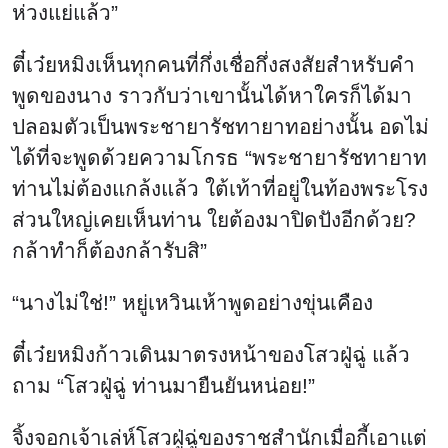
ตี๋เว๋ยหมิงเห็นทุกคนที่กึ่งเชื่อกึ่งสงสัยสำหรับคำ
พูดของนาง ราวกับว่าเขานั้นได้หาใครก็ได้มา
ปลอมตัวเป็นพระชายารัชทายาทอย่างนั้น อดไม่
ได้ที่จะพูดด้วยความโกรธ “พระชายารัชทายาท
ท่านไม่ต้องแกล้งแล้ว ใต้เท้าที่อยู่ในท้องพระโรง
ส่วนใหญ่เคยเห็นท่าน ใยต้องมาปิดปังอีกด้วย?
กล้าทำก็ต้องกล้ารับสิ”
“นางไม่ใช่!” หยู่เหวินเห้าพูดอย่างขุ่นเคือง
ตี๋เว๋ยหมิงก้าวเดินมาตรงหน้าของโสวฝู่ฉู่ แล้ว
ถาม “โสวฝู่ฉู่ ท่านมายืนยันหน่อย!”
จิ้งจอกเจ้าเล่ห์โสวฝู่ฉู่ของราชสำนักเมื่อกี้เอาแต่