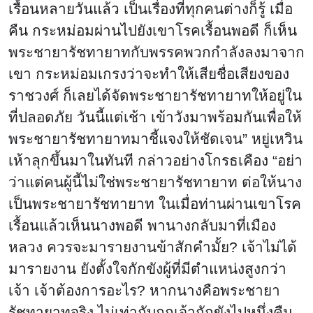
เรื้อนหลายวันแล้ว เป็นเรื่องที่ทุกคนต่างก็รู้ เมื่อ
คืน กระหม่อมผ่านไปยังเขาโรคเรื้อนพอดี ก็เห็น
พระชายารัชทายาทกับพรรคพวกกำลังลงมาจาก
เขา กระหม่อมเกรงว่าจะทำให้เสียชื่อเสียงของ
ราชวงศ์ ก็เลยได้จัดพระชายารัชทายาทให้อยู่ใน
ที่ปลอดภัย วันนี้แต่เช้า เข้าวังมาพร้อมกันเพื่อให้
พระชายารัชทายาทมาชี้แจงให้ชัดเจน” หยู่เหวิน
เห้าลุกขึ้นมาในทันที กล่าวอย่างโกรธเคือง “อย่า
ว่าแต่คนผู้นี้ไม่ใช่พระชายารัชทายาท ต่อให้นาง
เป็นพระชายารัชทายาท ในเมื่อท่านผ่านเขาโรค
เรื้อนแล้วเห็นนางพอดี พานางกลับมาที่เมือง
หลวง ควรจะมารายงานข้าสักคำมั้ย? เจ้าไม่ได้
มารายงาน ยังตั้งใจกักขังผู้ที่มีตำแหน่งสูงกว่า
เจ้า เจ้าต้องการอะไร? หากนางคือพระชายา
รัชทายาทจริง ไม่เท่ากับถูกเจ้ากักขังไปหนึ่งคืน