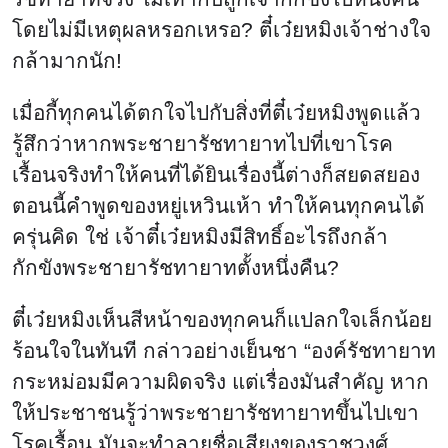
โดยไม่มีเหตุผลหรอกเหรอ? ตี๋เว๋ยหมิงเจ้าช่างใจ
กล้ามากนัก!
เมื่อกี้ทุกคนได้ตกใจไปกับสิ่งที่ตี๋เว๋ยหมิงพูดแล้ว
รู้สึกว่าหากพระชายารัชทายาทไปที่เขาโรค
เรื้อนจริงทำให้คนที่ได้ยินเรื่องนี้ต่างก็สยดสยอง
ตอนนี้คำพูดของหยู่เหวินเห้า ทำให้คนทุกคนได้
ครุ่นคิด ใช่ เจ้าตี๋เว๋ยหมิงมีสิทธิ์อะไรถึงกล้า
กักขังพระชายารัชทายาทตั้งหนึ่งคืน?
ตี๋เว๋ยหมิงเห็นสีหน้าของทุกคนก็แปลกใจเล็กน้อย
ร้อนใจในทันที กล่าวอย่างเย็นชา “องค์รัชทายาท
กระหม่อมมีความผิดจริง แต่เรื่องมันสำคัญ หาก
ให้ประชาชนรู้ว่าพระชายารัชทายาทขึ้นไปเขา
โรคเรื้อน มันจะทำลายชื่อเสียงของราชวงศ์