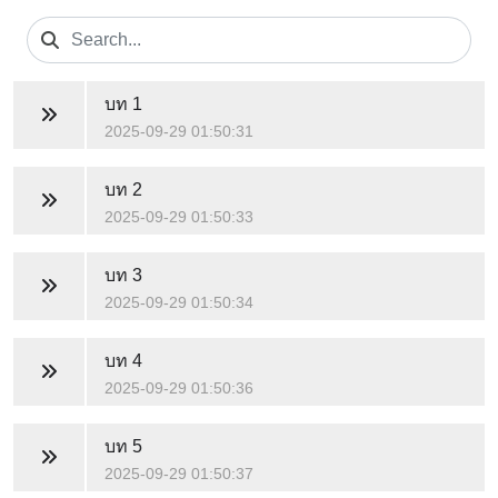
บท 1
2025-09-29 01:50:31
บท 2
2025-09-29 01:50:33
บท 3
2025-09-29 01:50:34
บท 4
2025-09-29 01:50:36
บท 5
2025-09-29 01:50:37