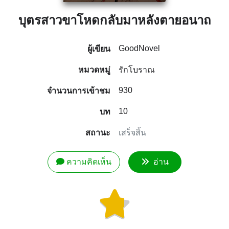
บุตรสาวขาโหดกลับมาหลังตายอนาถ
GoodNovel
ผู้เขียน
หมวดหมู่
รักโบราณ
930
จำนวนการเข้าชม
10
บท
สถานะ
เสร็จสิ้น
ความคิดเห็น
อ่าน