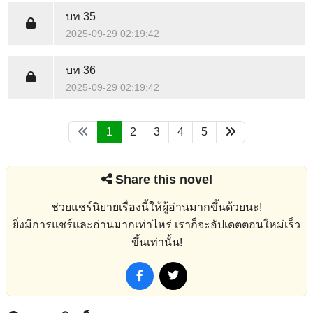
บท 35
2025-09-29 02:19:42
บท 36
2025-09-29 02:19:42
1
2
3
4
5
Share this novel
ช่วยแชร์นิยายเรื่องนี้ให้ผู้อ่านมากขึ้นด้วยนะ!
ยิ่งมีการแชร์และอ่านมากเท่าไหร่ เราก็จะอัปเดตตอนใหม่เร็ว
ขึ้นเท่านั้น!