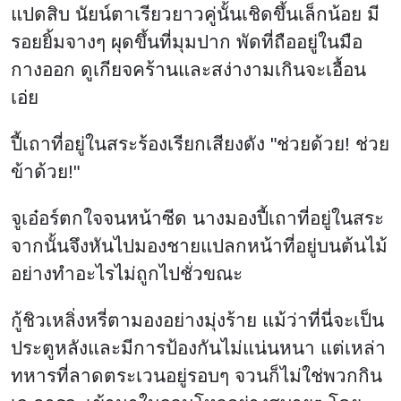
แปดสิบ นัยน์ตาเรียวยาวคู่นั้นเชิดขึ้นเล็กน้อย มี
รอยยิ้มจางๆ ผุดขึ้นที่มุมปาก พัดที่ถืออยู่ในมือ
กางออก ดูเกียจคร้านและสง่างามเกินจะเอื้อน
เอ่ย
ปี้เถาที่อยู่ในสระร้องเรียกเสียงดัง "ช่วยด้วย! ช่วย
ข้าด้วย!"
จูเอ๋อร์ตกใจจนหน้าซีด นางมองปี้เถาที่อยู่ในสระ
จากนั้นจึงหันไปมองชายแปลกหน้าที่อยู่บนต้นไม้
อย่างทำอะไรไม่ถูกไปชั่วขณะ
กู้ชิวเหลิ่งหรี่ตามองอย่างมุ่งร้าย แม้ว่าที่นี่จะเป็น
ประตูหลังและมีการป้องกันไม่แน่นหนา แต่เหล่า
ทหารที่ลาดตระเวนอยู่รอบๆ จวนก็ไม่ใช่พวกกิน