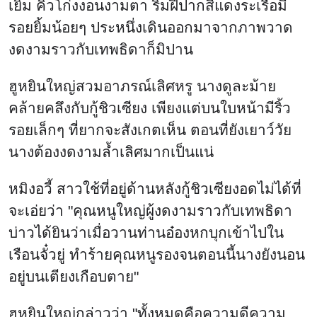
หมิงอวี้ สาวใช้ที่อยู่ด้านหลังกู้ชิวเซียงอดไม่ได้ที่
จะเอ่ยว่า "คุณหนูใหญ่ผู้งดงามราวกับเทพธิดา
บ่าวได้ยินว่าเมื่อวานท่านอ๋องหกบุกเข้าไปใน
เรือนจั๋วยู่ ทำร้ายคุณหนูรองจนตอนนี้นางยังนอน
อยู่บนเตียงเกือบตาย"
ฮูหยินใหญ่กล่าวว่า "ทั้งหมดคือความดีความ