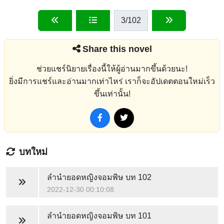
3
/102
Share this novel
ช่วยแชร์นิยายเรื่องนี้ให้ผู้อ่านมากขึ้นด้วยนะ!
ยิ่งมีการแชร์และอ่านมากเท่าไหร่ เราก็จะอัปเดตตอนใหม่เร็ว
ขึ้นเท่านั้น!
บทใหม่
ลำนำยอดหญิงจอมพิษ
บท 102
2022-12-30 00:10:08
ลำนำยอดหญิงจอมพิษ
บท 101