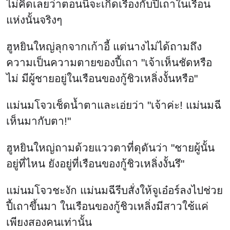
ไม่คิดเลยว่าตอนนี้จะเกิดเรื่องกับปี้เถาในเรือน
แห่งนั้นจริงๆ
ฮูหยินใหญ่ลุกจากเก้าอี้ แต่นางไม่ได้ถามถึง
ความเป็นความตายของปี้เถา "เจ้าเห็นชัดหรือ
ไม่ มีผู้ชายอยู่ในเรือนของกู้ชิวเหลิ่งงั้นหรือ"
แม่นมโจวเช็ดน้ำตาและเอ่ยว่า "เจ้าค่ะ! แม่นมฉี
เห็นมากับตา!"
ฮูหยินใหญ่ถามด้วยแววตาที่ดุดันว่า "ชายผู้นั้น
อยู่ที่ไหน ยังอยู่ที่เรือนของกู้ชิวเหลิ่งงั้นรึ"
แม่นมโจวชะงัก แม่นมฉีรีบสั่งให้จูเอ๋อร์ลงไปช่วย
ปี้เถาขึ้นมา ในเรือนของกู้ชิวเหลิ่งมีสาวใช้แค่
เพียงสองคนเท่านั้น