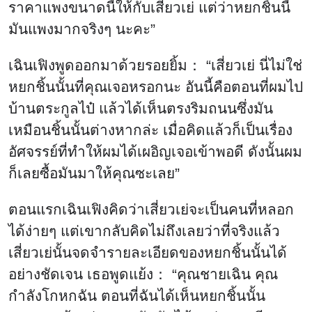
ราคาแพงขนาดนี้ให้กับเสี่ยวเย่ แต่ว่าหยกชิ้นนี้
มันแพงมากจริงๆ นะคะ”
เฉินเฟิงพูดออกมาด้วยรอยยิ้ม： “เสี่ยวเย่ นี่ไม่ใช่
หยกชิ้นนั้นที่คุณเจอหรอกนะ อันนี้คือตอนที่ผมไป
บ้านตระกูลไป๋ แล้วได้เห็นตรงริมถนนซึ่งมัน
เหมือนชิ้นนั้นต่างหากล่ะ เมื่อคิดแล้วก็เป็นเรื่อง
อัศจรรย์ที่ทำให้ผมได้เผอิญเจอเข้าพอดี ดังนั้นผม
ก็เลยซื้อมันมาให้คุณซะเลย”
ตอนแรกเฉินเฟิงคิดว่าเสี่ยวเย่จะเป็นคนที่หลอก
ได้ง่ายๆ แต่เขากลับคิดไม่ถึงเลยว่าที่จริงแล้ว
เสี่ยวเย่นั้นจดจำรายละเอียดของหยกชิ้นนั้นได้
อย่างชัดเจน เธอพูดแย้ง： “คุณชายเฉิน คุณ
กำลังโกหกฉัน ตอนที่ฉันได้เห็นหยกชิ้นนั้น