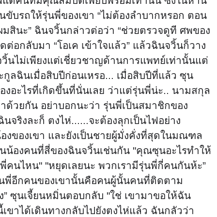
ต่คนที่มีคุณสมบัติเพียบพร้อมเท่านั้น ซึ่งในหาน
็นคนขับรถให้รุ่นพี่ของเขา “ไม่ต้องลำบากหรอก ตอน
ห้ผมสินะ” ฉินจวิ้นกล่าวต่อว่า “ช่วยตรวจดูที ศพของ
็ติดต่อกลับมา “โอเค เข้าใจแล้ว” แล้วฉินจวิ้นก็วาง
วิ้นไม่เพียงแต่เชี่ยวชาญด้านการแพทย์เท่านั้นแต่
ฉินเมื่อสิบปีก่อนเหรอ... เมื่อสิบปีที่แล้ว ซุน
อะไรที่เกิดขึ้นที่นั่นเลย ว่าแต่รุ่นพี่น่ะ.. นามสกุล
ข้าด้วยกัน อย่าบอกนะว่า รุ่นพี่เป็นสมาชิกของ
นจริงละก็ ตงไห่......จะต้องลุกเป็นไฟอย่าง
น้องของเขา และยังเป็นชายผู้มั่งคั่งที่สุดในมณฑล
นน้องคนที่สี่ของฉินจวิ้นเช่นกัน "คุณซุนอะไรทำให้
่นพี่คนไหน" "หยุดเลยนะ พวกเรามีรุ่นพี่กี่คนกันห้ะ”
ี่อีกคนของเขานั้นคือคนผู้นั้นคนที่ติดตาม
อไง” ซุนเจี้ยนหมิ่นตอบกลับ "ใช่ เขามาขอให้ฉัน
้เขาได้เดินทางกลับไปยังตงไห่แล้ว ฉันกลัวว่า