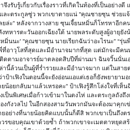
ขาจึงรับรู้เกี่ยวกับเรื่องราวที่เกิดในท้องที่เป็นอย่าง
วและตระกูลซู่ว พวกเขาตายแน่ "คุณชายซุน ช่วยแจ้ง
ลยล่ะ” หลังจากวางสาย ซุนเจี้ยนหมิ่นก็โทรหาอีกคน ห
งทหารตะวันออกเฉียงใต้ นายพลระดับสูงผู้อายุยัง
นหมิ่นนะ' "คุณชายซุน นายเรียกฉันว่าอะไรนะ” “รุ่นพ
พี่ที่อาวุโสที่สุดและมีอำนาจมากที่สุด แต่มักจะมีค
ซึ่งติดตามอาจารย์มาตลอดสิบปีที่ผ่านมา ฉินจวิ้นนั่นเ
หล่านี้ล้วนเป็นผู้ที่ร่ำรวยและมีอำนาจมาก แต่ในสา
ม้ว่าป้าเฟิงในตอนนี้จะยังอ่อนแอแต่เธอก็ยังพยายา
ายน้อยกลับมาแล้วเหรอคะ” ป้าเฟิงรู้สึกโล่งใจที่เห็
ังเป็นพิเศษเมื่อก้าวเข้ามาในตงไห่ และตระกูลถังถึ
 ไม่ต้องกังวลไป ในอีกสองสามวันพวกมันจะต้องมาคุก
นง่ายอย่างที่นายน้อยคิดแบบนั้นก็ดีสิ พวกเขาเป็นถึ
ราควรขอบคุณเขาด้วยซ้ำ ถ้าพวกเขาจะเมตตาหยุดสร้