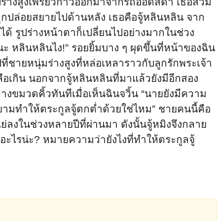
ูปร่างสูงเพรียวก้าวออกมาจากรถออดี้สีดำ เธอสวม
ูกปล่อยสยายไปด้านหลัง เธอคือจู้หลินหลิน จาก
จะได้ รูปร่างหน้าตาก็เปลี่ยนไปอย่างมากในช่วง
งนะ หลินหลินไง!” รอยยิ้มบาง ๆ ผุดขึ้นที่หน้าของฉิน
ี่ชายหนุ่มร่างสูงที่หล่อเหลาราวกับลูกรักพระเจ้า
ือเกิน นอกจากจู้หลินหลินที่มาแล้วยังมีอีกสอง
างขมวดคิ้วทันทีเมื่อเห็นฉินจวิ้น “นายยังมีความ
ยายามทำให้ตระกูลจู้ตกต่ำด้วยใช่ไหม” ชายคนนี้คือ
่ลงในช่วงหลายปีที่ผ่านมา ดังนั้นจู้หมิงจึงกลาย
ดอะไรน่ะ? หมายความว่ายังไงที่ทำให้ตระกูลจู้