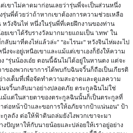
ดี แต่เขาไม่คาดมาก่อนเลยว่ารุ่นพี่จะเป็นส่วนหนึ่ง
รุ่นพี่ด้วยว่าถ้าหากเขาต้องการความช่วยเหลือ
วังจินไห่ หนึ่งในรุ่นพี่ที่เคยฝึกงานของท่าน
น้อยเขาได้รับรางวัลมากมายแถมเป็น 'เทพ' ใน
ี่กลับมาที่ตงไห่แล้วล่ะ” "อะไรนะ" หวังจินไห่ผงะไป
นหนึ่งจะอยู่เหนือเขาและแม้แต่เขาเองก็ยังให้ความ
อง “รุ่นน้องเอ๋ย ตอนนี้ฉันไม่ได้อยู่ในหานตง แต่จะ
ยตาของพวกเขาการได้พบกับฉินจวิ้นก็ถือเป็นเกียรติ
มอย่างเต็มที่เพื่อจัดทำความสะอาดและดูแลความ
นฉินจวิ้นกลับมาอย่างปลอดภัย ตระกูลฉินไม่ใช่
งแม้แต่ในสายตาของตระกูลฉินนั้นก็เป็นตระกูลที่
เข่าต่อหน้าป้าและขอการให้อภัยจากป้าแน่นอน” ป้า
งตระกูลถัง ต่อให้ฟ้าดินถล่มยังไงพวกเขาจะมา
างปัญหาให้กับนายน้อยและปล่อยให้เราอยู่อย่าง