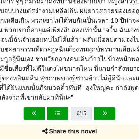
าหาร จู่ๆ ก็มีรถมาถึงที่บ้านของพวกเขา หญิงสาวร
จะดูบอบบางแต่สง่างามเหลือเกิน ผมยาวสลวยของเธอถ
านมากเหลือเกิน พวกเขาไม่ได้พบกันเป็นเวลา 10 ปีน่า
ัน พวกเขาก็อายุแค่เพียงสิบสองเท่านั้น “จวิ้น ฉันเอ
ตอนนี้ฉันจำเธอแทบไม่ได้แล้ว” พลันเมื่อสบตามองไปท
้ากับชะตากรรมที่ตระกูลฉินต้องทนทุกข์ทรมานเสียเหล
งตระกูลจู้นั่นเอง ชายวัยกลางคนเดินก้าวไปข้างหน้าพล
ฉินมีชื่อเสียงที่ไม่ดีในตงไห่ขนาดไหน นี่นายกำลังพ
หญ่ของหลินหลิน สุขภาพของจู้ซานต้าวไม่สู้ดีนักและแย
่ได้ยินแบบนั้นก็ขมวดคิ้วทันที “ลุงใหญ่คะ กำลังพู
ลังจากที่เขากลับมาที่นี่น่ะ”
6
/15
Share this novel