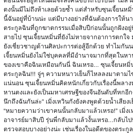
ตอนนี้จะอยู่ที่ไหนผมจะส่งคนขับรถไปรับนะ ไม่สิ 
ตงนั้นมีไม่ถึงห้าเลยด้วยซ้ำ แต่สำหรับซุนเจี้ยนห
นี้ฉันอยู่ที่บ้านน่ะ แต่มีบางอย่างที่ฉันต้องการใ
ตระกูลฉินที่ถูกฆาตกรรมเมื่อสิบปีก่อนนั้นถูกฝังอยู
สายไป ซุนเจี้ยนหมิ่นที่ยังไม่หายจากอาการตกใจ มั
ยังเชี่ยวชาญด้านศิลปะการต่อสู้อีกด้วย ทำไมกันนะรุ
เจี้ยนหมิ่นยังไม่ใช่บุคคลที่มีอำนาจมากที่สุดในหานตง
ของเขาคือฉินเหมือนกันนี่ ฉินเหรอ... ซุนเจี้ยนหมิ
ตระกูลฉิน!!! จู่ๆ ความหนาวเย็นก็ไหลลงมาตามไขสั
แน่นอน ซุนเจี้ยนหมิ่นคิดหนักเกี่ยวกับเรื่องนี้พล
หานตงและยังเป็นมหาเศรษฐีของจีนอันดับที่หกอีกด้ว
นึกถึงฉันกันล่ะ” เมิ่งเหวินกังยังคงพูดด้วยน้ำเสียงเ
“หมายความว่าเขาคนนั้นกลับมาแล้วเหรอ!” เมิ่งเห
อาจารย์มาสิบปี รุ่นพี่กลับมาแล้วงั้นเหรอ...กลับไป
ตรวจสอบบางอย่างน่ะ เช่นเรื่องในอดีตของตระกูลฉิ