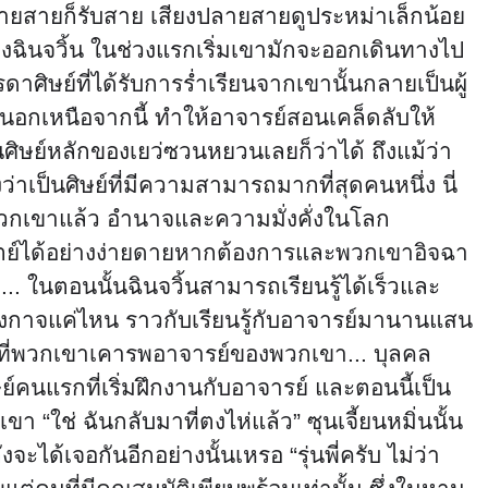
ปลายสายก็รับสาย เสียงปลายสายดูประหม่าเล็กน้อย
์ของฉินจวิ้น ในช่วงแรกเริ่มเขามักจะออกเดินทางไป
ศิษย์ที่ได้รับการร่ำเรียนจากเขานั้นกลายเป็นผู้
ไรนอกเหนือจากนี้ ทำให้อาจารย์สอนเคล็ดลับให้
นศิษย์หลักของเยว่ซวนหยวนเลยก็ว่าได้ ถึงแม้ว่า
าเป็นศิษย์ที่มีความสามารถมากที่สุดคนหนึ่ง นี่
รับพวกเขาแล้ว อำนาจและความมั่งคั่งในโลก
ทิตย์ได้อย่างง่ายดายหากต้องการและพวกเขาอิจฉา
.. ในตอนนั้นฉินจวิ้นสามารถเรียนรู้ได้เร็วและ
ขาเก่งกาจแค่ไหน ราวกับเรียนรู้กับอาจารย์มานานแสน
กับที่พวกเขาเคารพอาจารย์ของพวกเขา... บุลคล
ษย์คนแรกที่เริ่มฝึกงานกับอาจารย์ และตอนนี้เป็น
“ใช่ ฉันกลับมาที่ตงไห่แล้ว” ซุนเจี้ยนหมิ่นนั้น
จะได้เจอกันอีกอย่างนั้นเหรอ “รุ่นพี่ครับ ไม่ว่า