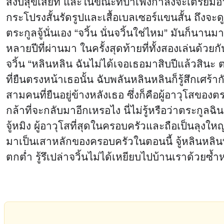
สงบสุขเสียที และในขณะที่ป้าเฟิงกำลังจะเตรียมอ
กระโปรงสั้นรัดรูปและเสื้อเบลเซอร์แขนสั้น ถึง
ตระกูลจู้นั่นเอง “จวิ้น นั่นจวิ้นใช่ไหม” มันก็น
หลายปีที่ผ่านมา ในครั้งสุดท้ายที่ทั้งสองเล่นด้วยก
จวิ้น “หลินหลิน ฉันไม่ได้เจอเธอมาสิบปีแล้วสินะ 
ที่ยืนตรงหน้าเธอนั้น ฉับพลันหลินหลินก็รู้สึกเศร
สามคนที่ยืนอยู่ข้างหลังเธอ ซึ่งก็คือผู้อาวุโสขอ
กล้าที่จะกลับมาอีกเหรอไง นี่ไม่รู้หรือว่าตระกูล
จู้หมิง ผู้อาวุโสที่สุดในครอบครัวและถือเป็นลุงใ
มาเป็นเสาหลักของครอบครัวในตอนนี้ จู้หลินหลินที
ตกต่ำ รู้รึเปล่าจวิ้นไม่ได้เหยียบไปบ้านเราด้วยซ้ำห