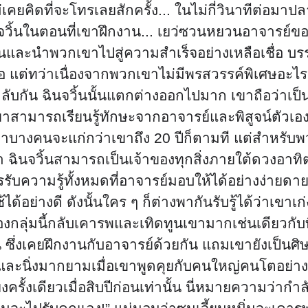
คยคิดที่จะโทรเลยสักครั้ง... ในไม่กี่วินาทีต่อมา
องฉินจวิ้นในตอนที่เขาฝึกงาน... เยว่ซวนหยวนอาจารย
และนำพวกเขาไปสู่ความสำเร็จอย่างเหลือเชื่อ บรรดา
ชื่อ แต่ทว่าเนื่องจากพวกเขาไม่มีพรสวรรค์พิเศษอะ
ลับกัน ฉินจวิ้นนั้นแตกต่างออกไปมาก เขาถือว่าเป็
าสามารถเรียนรู้ทักษะจากอาจารย์และพิสูจน์ตัวเองว่
ึงแม้ว่าบางคนจะแก่กว่าเขาถึง 20 ปีก็ตามที แต่สำห
า ฉินจวิ้นสามารถเป็นเจ้าของทุกสิ่งภายใต้ดวงอา
ับความรู้ทั้งหมดที่อาจารย์มอบให้ได้อย่างง่ายดาย.
้ได้อย่างดี ดังนั้นใคร ๆ ก็ต่างพากันรับรู้ได้ว่าเ
นน้องกลุ่มนี้กลับเคารพและเทิดทูนเขามากเช่นเดียว
้น ซึ่งเคยฝึกงานกับอาจารย์ด้วยกัน แถมเขายังเป็นศิ
ละนิ่งมากยามเมื่อเขาพูดคุยกับคนใหญ่คนโตอย่างเขา 
รั้งเดียวเมื่อสิบปีก่อนเท่านั้น นี่หมายความว่ากำลัง