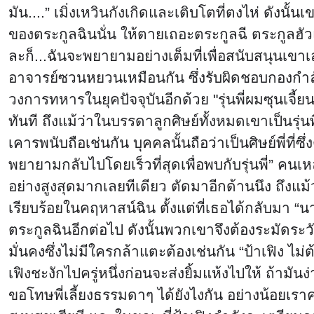
มัน....” เมิ่งเหวินกังเกิดและเติบโตที่ตงไห่ ดังนั้นเ
ของตระกูลฉินนั่น ให้ตายเถอะตระกูลฉี ตระกูลฮั
ละก็...ฉันจะพยายามอย่างเต็มที่เพื่อสนับสนุนเขาเ
อาจารย์ซวนหยวนเหมือนกัน ซึ่งรับผิดชอบกองกำลั
วงการทหารในยุคปัจจุบันอีกด้วย "รุ่นพี่ผมซุนเจี้ย
ทันที ถึงแม้ว่าในบรรดาลูกศิษย์ทั้งหมดเขาเป็นรุ่น
เคารพนับถือเช่นกัน บุคคลนั้นถือว่าเป็นศิษย์พี่ที่
พยายามกลับไปโดยเร็วที่สุดเพื่อพบกับรุ่นพี่” คนเ
อย่างสูงสุดมากเลยทีเดียว ตัดมาอีกด้านนึง ถึงแ
เรียบร้อยในคฤหาสน์ฉิน ตั้งแต่ที่เธอได้กลับมา “น
ตระกูลฉินอีกต่อไป ดังนั้นพวกเขาจึงต้องระมัดระว
มั่นคงซึ่งไม่มีใครกล้าแตะต้องเช่นกัน “ป้าเฟิง
เฟิงชะงักไปครู่หนึ่งก่อนจะส่งยิ้มแห้งไปให้ ถ้ามั
ขอโทษพี่เลี้ยงธรรมดาๆ ได้ยังไงกัน อย่างน้อยเ