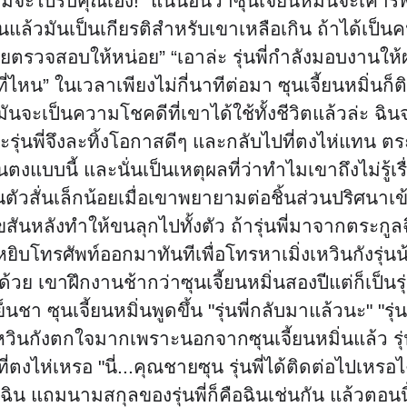
ผมจะไปรับคุณเอง!” แน่นอนว่าซุนเจี้ยนหมิ่นจะเคารพแ
มิ่นแล้วมันเป็นเกียรติสำหรับเขาเหลือเกิน ถ้าได้เป
ห้นายตรวจสอบให้หน่อย” “เอาล่ะ รุ่นพี่กำลังมอบงานใ
่ที่ไหน” ในเวลาเพียงไม่กี่นาทีต่อมา ซุนเจี้ยนหมิ่นก
นจะเป็นความโชคดีที่เขาได้ใช้ทั้งชีวิตแล้วล่ะ ฉินจ
่นพี่จึงละทิ้งโอกาสดีๆ และกลับไปที่ตงไห่แทน ตระกูล
แบบนี้ และนั่นเป็นเหตุผลที่ว่าทำไมเขาถึงไม่รู้เรื่อง
่นตัวสั่นเล็กน้อยเมื่อเขาพยายามต่อชิ้นส่วนปริศนาเ
นหลังทำให้ขนลุกไปทั้งตัว ถ้ารุ่นพี่มาจากตระกูลฉิ
างหยิบโทรศัพท์ออกมาทันทีเพื่อโทรหาเมิ่งเหวินกังรุ่น
ย เขาฝึกงานช้ากว่าซุนเจี้ยนหมิ่นสองปีแต่ก็เป็นรุ่
ย็นชา ซุนเจี้ยนหมิ่นพูดขึ้น "รุ่นพี่กลับมาแล้วนะ" "รุ
วินกังตกใจมากเพราะนอกจากซุนเจี้ยนหมิ่นแล้ว รุ่นพ
ที่ตงไห่เหรอ "นี่...คุณชายซุน รุ่นพี่ได้ติดต่อไปเหร
น แถมนามสกุลของรุ่นพี่ก็คือฉินเช่นกัน แล้วตอนนี