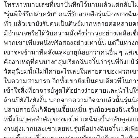
โทรหาหมายเลขที่เขาบันทึกไว้นานแล้วแต่กลับไม่เ
"รุ่นพี่ใช่รึเปล่าครับ” คนที่รับสายคือรุ่นน้องข
ทั่ว แล้วเขายังรับคนเป็นศิษย์มากหลายต่อหลายคน
มีอำนาจหรือได้รับความมั่งคั่งร่ำรวยอย่างเหลือเ
พวกเขาเพียงหนึ่งหรือสองอย่างเท่านั้น แต่ในทางก
เขาจะเข้ามาทีหลังและอายุน้อยกว่าคนอื่น ๆ แต่เข
คือสาเหตุที่คนบางกลุ่มเรียกฉินจวิ้นว่ารุ่นพี่ถ
วัตถุนิยมนั้นไม่มีค่าอะไรเลยในสายตาของพวกเข
ในความสามารถ อีกทั้งเขายังเป็นคนเดียวที่ในการร
เข้าใจสิ่งที่อาจารย์พูดได้อย่างง่ายดายและนำไปใช
ล้านปียังไงยังงั้น นอกจากความอิจฉาแล้วนั้นรุ่
ปลายสายนั้นก็คือซุนเจี้ยนหมิ่น รุ่นน้องของฉินจวิ
หนึ่งในบุคลสำคัญของตงไห่ แต่ฉินจวิ้นกลับดูสงบแ
งานยุ่งมากและเขาเคยพบรุ่นพี่อย่างฉินจวิ้นแค่เพียงค