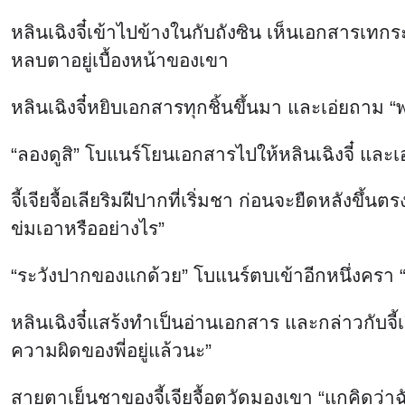
หลินเฉิงจี๋เข้าไปข้างในกับถังซิน เห็นเอกสารเทกร
หลบตาอยู่เบื้องหน้าของเขา
หลินเฉิงจี๋หยิบเอกสารทุกชิ้นขึ้นมา และเอ่ยถาม “พ
“ลองดูสิ” โบแนร์โยนเอกสารไปให้หลินเฉิงจี๋ และเ
จี้เจียจื้อเลียริมฝีปากที่เริ่มชา ก่อนจะยืดหลังขึ
ข่มเอาหรืออย่างไร”
“ระวังปากของแกด้วย” โบแนร์ตบเข้าอีกหนึ่งครา 
หลินเฉิงจี๋แสร้งทำเป็นอ่านเอกสาร และกล่าวกับจี้เจีย
ความผิดของพี่อยู่แล้วนะ”
สายตาเย็นชาของจี้เจียจื้อตวัดมองเขา “แกคิดว่าฉั