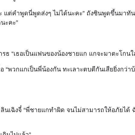
่คำพูดนี่พูดส่งๆ ไม่ได้นะคะ” ถังซินพูดขึ้นมาทันที 
ดกนะคะ”
่นโกรธ “เธอเป็นแฟนของน้องชายแก แกจะมาตะโกนใส่
้อ “พวกแกเป็นพี่น้องกัน ทะเลาะตบตีกันเสียยิ่งกว่า
หลินเฉิงจี๋ “พี่ชายแกทำผิด จนไม่สามารถให้อภัยได้ 
กเกินไปแล้ว”