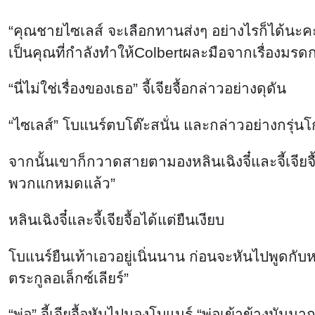
“คุณชายไซเลส์ จะเลือกทานส่งๆ อย่างไรก็ได้นะคะ แต
เป็นคุณที่กำลังทำให้Colbertผละมือจากเรื่องมร
“นี่ไม่ใช่เรื่องของเธอ” จี้เจียจื้อกล่าวอย่างดุดัน
“ไซเลส์” โบแนร์ตบโต๊ะสนั่น และกล่าวอย่างกรุ
จากนั้นเขาก็กวาดสายตามองหลินเฉิงจี๋และจี้เจียจื
พวกแกหมดแล้ว”
หลินเฉิงจี๋และจี้เจียจื้อได้แต่ยืนเงียบ
โบแนร์ยืนเท้าเอวอยู่เนิ่นนาน ก่อนจะหันไปพูดกับ
ตระกูลอเล็กซ์เลียร์”
“พ่อ” จี้เจียจื้อหันไปมองโบแนร์ “พ่อเข้าข้างมันมา