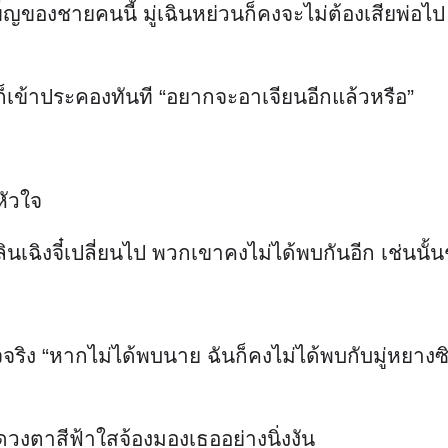
ินเฉิงจี๋เปลี่ยนไป พวกเขาคงไม่ได้พบกันอีก เช่นนั
ง “หากไม่ได้พบนาย ฉันก็คงไม่ได้พบกับมู่หยางซิว...
า ดวงตาสีฟ้าใสจ้องมองเธออย่างนิ่งงัน