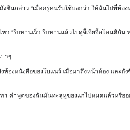
อ ถังซินกล่าว “เมื่อครู่คนรับใช้บอกว่า ให้ฉันไปที
ไม่ไหว “รีบทานเร็ว รีบทานแล้วไปดูจี้เจียจื้อโดนติก
ะเบาๆ
ห้องหนังสือของโบแนร์ เมื่อมาถึงหน้าห้อง และถังซิน
ิจสีเทา คำพูดของฉันมันทะลุหูของแกไปหมดแล้วหรืออ