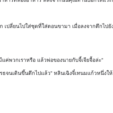
 เปลี่ยนไปใส่ชุดที่ใส่ตอนขามา เมื่อลงจากตึกไปยัง
“มีแค่พวกเราหรือ แล้วพ่อของนายกับจี้เจียจื้อล่ะ”
จนเดินขึ้นตึกไปแล้ว” หลินเฉิงจี๋เทนมแก้วหนึ่งให้ก