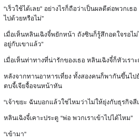
“เร็วใช้ได้เลย” อย่างไรก็ถือว่าเป็นผลดีต่อพวกเธ
ไปด้วยหรือไม่”
เมื่อเห็นหลินเฉิงจี๋พยักหน้า ถังซินก็รู้สึกอดใจรอ
อยู่กับเขาแล้ว”
เมื่อเห็นท่าทางที่น่ารักของเธอ หลินเฉิงจี๋ก็หัวเรา
หลังจากทานอาหารเที่ยง ทั้งสองคนก็พากันขึ้นไปยัง
ตบจี้เจียจื้อจนหน้าหัน
“เจ้าขยะ ฉันบอกแล้วใช่ไหมว่าไม่ให้ยุ่งกับธุรก
หลินเฉิงจี๋เคาะประตู “พ่อ พวกเราเข้าไปได้ไหม”
“เข้ามา”