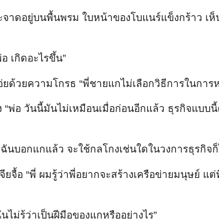
ะจาดอยู่บนพื้นพรม ใบหน้าของโบแนร์แข็งกร้าว เห็นไ
่อ เกิดอะไรขึ้น”
อ่ยด้วยความโกรธ “พี่ชายแกไม่เลือกวิธีการในการหาเง
้นตรง “พ่อ วันนี้มันไม่เหมือนเมื่อก่อนอีกแล้ว ธุรกิจ
“ฉันบอกแกแล้ว จะใช้กลโกงเช่นใดในวงการธุรกิจก็ไ
จื้อ “พี่ ผมรู้ว่าพี่อยากจะสร้างเครือข่ายมนุษย์ แต่ที
นไม่รู้ว่าเป็นฝีมือของแกหรืออย่างไร”