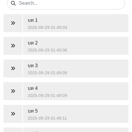
บท 1
2025-09-29 01:49:04
บท 2
2025-09-29 01:49:06
บท 3
2025-09-29 01:49:08
บท 4
2025-09-29 01:49:09
บท 5
2025-09-29 01:49:11