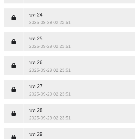
บท 24
2025-09-29 02:23:51
บท 25
2025-09-29 02:23:51
บท 26
2025-09-29 02:23:51
บท 27
2025-09-29 02:23:51
บท 28
2025-09-29 02:23:51
บท 29