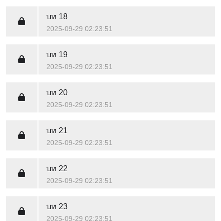
บท 18
2025-09-29 02:23:51
บท 19
2025-09-29 02:23:51
บท 20
2025-09-29 02:23:51
บท 21
2025-09-29 02:23:51
บท 22
2025-09-29 02:23:51
บท 23
2025-09-29 02:23:51