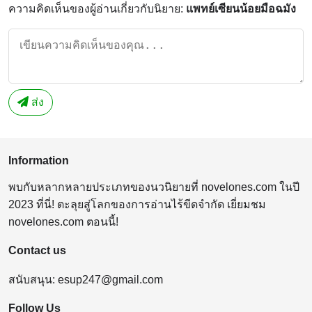
ความคิดเห็นของผู้อ่านเกี่ยวกับนิยาย:
แพทย์เซียนน้อยมือฉมัง
ส่ง
Information
พบกับหลากหลายประเภทของนวนิยายที่ novelones.com ในปี
2023 ที่นี่! ตะลุยสู่โลกของการอ่านไร้ขีดจำกัด เยี่ยมชม
novelones.com ตอนนี้!
Contact us
สนับสนุน:
esup247@gmail.com
Follow Us