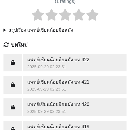
(
1
ratings)
สรุปเรื่อง แพทย์เซียนน้อยมือฉมัง
บทใหม่
แพทย์เซียนน้อยมือฉมัง
บท 422
2025-09-29 02:23:51
แพทย์เซียนน้อยมือฉมัง
บท 421
2025-09-29 02:23:51
แพทย์เซียนน้อยมือฉมัง
บท 420
2025-09-29 02:23:51
แพทย์เซียนน้อยมือฉมัง
บท 419