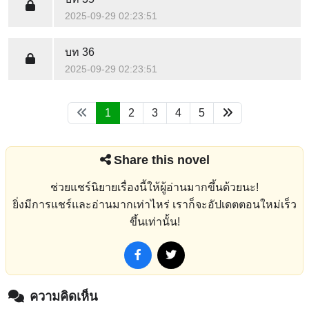
2025-09-29 02:23:51
บท 36
2025-09-29 02:23:51
1
2
3
4
5
Share this novel
ช่วยแชร์นิยายเรื่องนี้ให้ผู้อ่านมากขึ้นด้วยนะ!
ยิ่งมีการแชร์และอ่านมากเท่าไหร่ เราก็จะอัปเดตตอนใหม่เร็ว
ขึ้นเท่านั้น!
ความคิดเห็น