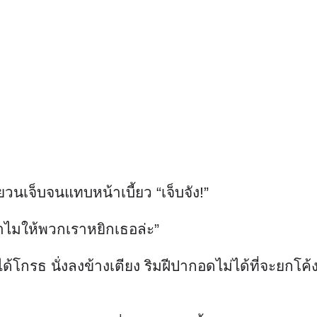
เจ็บจนแทบหน้าเบี้ยว “เจ็บจัง!”
 ทำไมให้พวกเราหยิกเธอล่ะ”