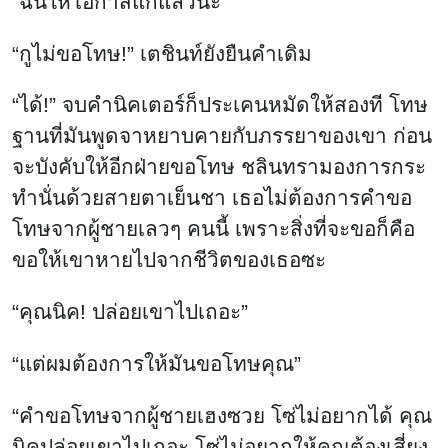
“ฉันให้โอกาสแกแล้วนะ”
“กูไม่ขอโทษ!” เตชินท์ยังยืนคำเดิม
“ได้!” จบคำนิคเตอร์ก็ประเคนหมัดให้สองที โทษ
ฐานที่มันพูดจาหยาบคายกับภรรยาของเขา ก่อน
จะบังคับให้อีกฝ่ายขอโทษ ชลินทรามองการกระ
ทำนั่นด้วยสายตาเย็นชา เธอไม่ต้องการคำขอ
โทษจากผู้ชายเลวๆ คนนี้ เพราะสิ่งที่จะขอก็คือ
ขอให้เขาหายไปจากชีวิตของเธอซะ
“คุณนิค! ปล่อยเขาไปเถอะ”
“แต่ผมต้องการให้มันขอโทษคุณ”
“คำขอโทษจากผู้ชายเฮงซวย โซ่ไม่อยากได้ คุณ
นิคปล่อยเขาไปเถอะ โซ่ไม่อยากให้คุณต้องเสี่ยง