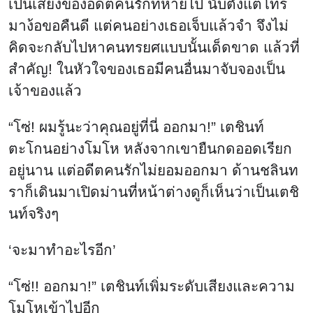
เป็นเสียงของอดีตคนรักที่หายไป นับตั้งแต่โทร
มาง้อขอคืนดี แต่คนอย่างเธอเจ็บแล้วจำ จึงไม่
คิดจะกลับไปหาคนทรยศแบบนั้นเด็ดขาด แล้วที่
สำคัญ! ในหัวใจของเธอมีคนอื่นมาจับจองเป็น
เจ้าของแล้ว
“โซ่! ผมรู้นะว่าคุณอยู่ที่นี่ ออกมา!” เตชินท์
ตะโกนอย่างโมโห หลังจากเขายืนกดออดเรียก
อยู่นาน แต่อดีตคนรักไม่ยอมออกมา ด้านชลินท
ราก็เดินมาเปิดม่านที่หน้าต่างดูก็เห็นว่าเป็นเตชิ
นท์จริงๆ
‘จะมาทำอะไรอีก’
“โซ่!! ออกมา!” เตชินท์เพิ่มระดับเสียงและความ
โมโหเข้าไปอีก