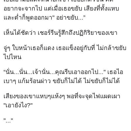
อยากจะจากไป แต่เมื่อเธอขยับ เสียงที่ทั้งแหบ
และต่ำก็พูดออกมา" อย่าขยับ...”
เห็นได้ชัดว่า เชอร์รีนรู้สึกถึงปฏิกิริยาของเขา
จู่ๆ ใบหน้าเธอก็แดง เธอแข็งอยู่กับที่ ไม่กล้าขยับ
ไปไหน
“นั่น...นั่น...เจ้านั่น...คุณรีบเอาออกไป..." เธอไอ
เบาๆ แก้มร้อนผ่าว ขยับก็ไม่ได้ ไม่ขยับก็ไม่ได้
เสียงของเขาแหบๆแห้งๆ พอที่จะจุดไฟแผดเผา
"เอายังไง?"
"..."