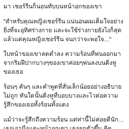
มา เชอร์รีนก็นอนทับบนหน้าอกของเขา
"สำหรับคุณหญิงเชอร์รีน แน่นอนผมเต็มใจอย่าง
ยิ่งที่จะอุทิศร่างกาย และจะใช้ร่างกายยังไงก็สุด
แล้วแต่คุณหญิงเชอร์รีน จนกว่าจะพอใจ..."
ใบหน้าของเขาลดต่ำลง ความร้อนที่พ่นออกมา
จากริมฝีปากบางๆของเขาค่อยๆพ่นลงบนติ่งหู
ของเธอ
ร้อนๆ คันๆ และคำพูดที่สั่นเล็กน้อยอย่างอธิบาย
ไม่ถูก ทันใดนั้นติ่งหูที่บอบบางและไวต่อความ
รู้สึกของเธอทั้งร้อนทั้งแดง
แม้ว่าจะรู้สึกถึงความร้อน แต่ท่านี้ไม่ค่อยดีนัก...
เธอเอามือแตะหน้าอกเขา เธอยกตัวขึ้น คิด