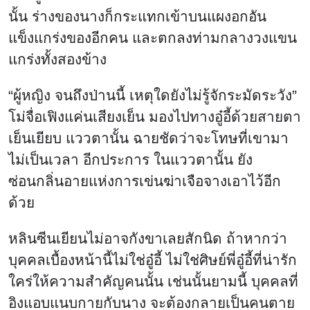
นั้น ร่างของนางก็กระแทกเข้าบนแผงอกอัน
แข็งแกร่งของอีกคน และตกลงท่ามกลางวงแขน
แกร่งทั้งสองข้าง
“ผู้หญิง จนถึงป่านนี้ เหตุใดยังไม่รู้จักระมัดระวัง”
โม่จื่อเฟิงแค่นเสียงเย็น มองไปทางอู๋อี้ด้วยสายตา
เย็นเยียบ แววตานั้น ฉายชัดว่าจะโทษที่เขามา
ไม่เป็นเวลา อีกประการ ในแววตานั้น ยัง
ซ่อนกลิ่นอายแห่งการเข่นฆ่าเจือจางเอาไว้อีก
ด้วย
หลินซีนเยียนไม่อาจกังขาเลยสักนิด ถ้าหากว่า
บุคคลเบื้องหน้านี้ไม่ใช่อู๋อี้ ไม่ใช่ศิษย์พี่อู๋อี้ที่น่ารัก
ใคร่ให้ความสำคัญคนนั้น เช่นนั้นยามนี้ บุคคลที่
อิงแอบแนบกายกับนาง จะต้องกลายเป็นคนตาย