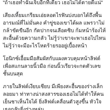
"ถ้าเธอทำฉันเจ็บอีกทีเดียว เธอไม่ได้ตายดีแน่"
เสียงเหี้ยมเกรียมเอ่ยลอดไรฟันบ่งบอกได้ถึงพื้น
อารมณ์ที่ไม่มั่นคง คำขู่ของเขาได้ผล แพรวาไม่
กล้าขัดขืนอีก กัดปากจนเลือดซิบ ก้มหน้าร้องไห้
สะอื้นด้วยความกลัว ไม่รู้ว่าเขาจะพาเธอไปไหน
ไม่รู้ว่าจะมีอะไรโหดร้ายรออยู่เบื้องหน้า
โอนิกซ์เอื้อมมือสัมผัสกับแผงควบคุมหน้าลิฟต์
เพื่อสแกนลายนิ้วมือ ก่อนนิ้วเรียวจะกดตัวเลข
ชั้นบนสุด
ภายในลิฟต์เงียบเชียบ มีเพียงสะอื้นของร่างเล็ก
ลอยมา ท่าทางน่าสงสารของเธอไม่ได้ทำให้คน
เย็นชาเห็นใจได้ ยิ่งลิฟต์เคลื่อนตัวสูงขึ้น หัวใจ
เธอกลับยิ่งร่วงหล่น