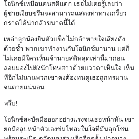
โอนิกซ์เหมือนคนสติแตก เธอไม่เคยรู้เลยว่า
ผู้ชายเงียบขรึมจะสามารถแสดงท่าทางเกรี้ยว
กราดได้น่ากลัวขนาดนี้ได้
เหล่าลูกน้องยืนตัวแข็ง ไม่กล้าหายใจเสียงดัง
ด้วยซ้ำ พวกเขาทำงานกับโอนิกซ์มานาน แต่ก็
ไม่เคยมีใครเห็นเจ้านายสติหลุดเท่านี้มาก่อน
ลอบมองไปยังนักโทษสาวด้วยแววตาเห็นใจ เห็น
ทีอีกไม่นานพวกเขาคงต้องทนดูเธอถูกทรมาน
จนตายแน่นอน
พรึ่บ!
โอนิกซ์สะบัดมือออกอย่างแรงจนเธอหน้าหัน เขา
ยกมือลูบหน้าตัวเองข่มโทสะในใจที่มันลุกโชน
พร้อมระเบิด ตวัดมองร่างเล็กอีกครั้ง ปากบาง