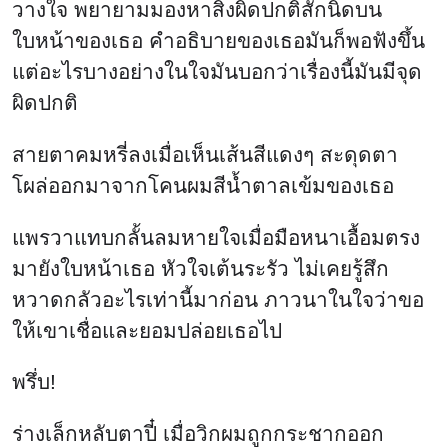
วางใจ พยายามมองหาสิ่งผิดปกติสักนิดบน
ใบหน้าของเธอ คำอธิบายของเธอมันก็พอฟังขึ้น
แต่อะไรบางอย่างในใจมันบอกว่าเรื่องนี้มันมีจุด
ผิดปกติ
สายตาคมหรี่ลงเมื่อเห็นเส้นสีแดงๆ สะดุดตา
โผล่ออกมาจากโคนผมสีน้ำตาลเข้มของเธอ