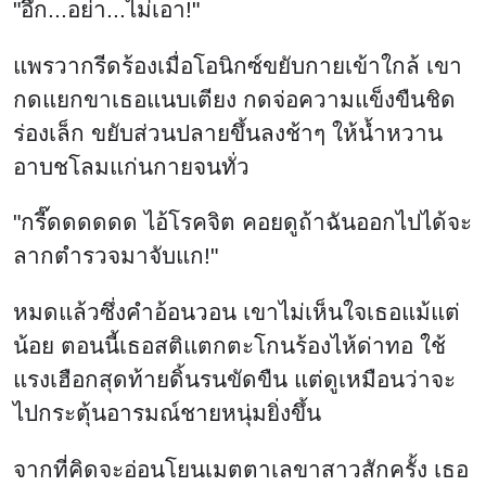
"อึก...อย่า...ไม่เอา!"
แพรวากรีดร้องเมื่อโอนิกซ์ขยับกายเข้าใกล้ เขา
กดแยกขาเธอแนบเตียง กดจ่อความแข็งขืนชิด
ร่องเล็ก ขยับส่วนปลายขึ้นลงช้าๆ ให้น้ำหวาน
อาบชโลมแก่นกายจนทั่ว
"กรี๊ดดดดดด ไอ้โรคจิต คอยดูถ้าฉันออกไปได้จะ
ลากตำรวจมาจับแก!"
หมดแล้วซึ่งคำอ้อนวอน เขาไม่เห็นใจเธอแม้แต่
น้อย ตอนนี้เธอสติแตกตะโกนร้องไห้ด่าทอ ใช้
แรงเฮือกสุดท้ายดิ้นรนขัดขืน แต่ดูเหมือนว่าจะ
ไปกระตุ้นอารมณ์ชายหนุ่มยิ่งขึ้น
จากที่คิดจะอ่อนโยนเมตตาเลขาสาวสักครั้ง เธอ