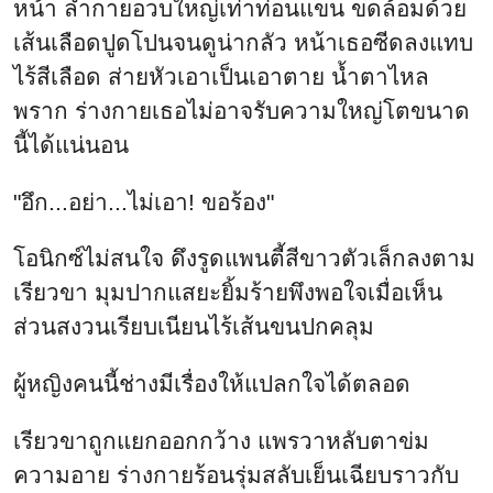
หน้า ลำกายอวบใหญ่เท่าท่อนแขน ขดล้อมด้วย
เส้นเลือดปูดโปนจนดูน่ากลัว หน้าเธอซีดลงแทบ
ไร้สีเลือด ส่ายหัวเอาเป็นเอาตาย น้ำตาไหล
พราก ร่างกายเธอไม่อาจรับความใหญ่โตขนาด
นี้ได้แน่นอน
"อึก...อย่า...ไม่เอา! ขอร้อง"
โอนิกซ์ไม่สนใจ ดึงรูดแพนตี้สีขาวตัวเล็กลงตาม
เรียวขา มุมปากแสยะยิ้มร้ายพึงพอใจเมื่อเห็น
ส่วนสงวนเรียบเนียนไร้เส้นขนปกคลุม
ผู้หญิงคนนี้ช่างมีเรื่องให้แปลกใจได้ตลอด
เรียวขาถูกแยกออกกว้าง แพรวาหลับตาข่ม
ความอาย ร่างกายร้อนรุ่มสลับเย็นเฉียบราวกับ