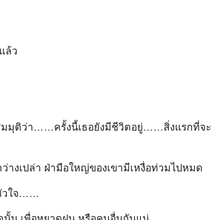
แล้ว
ติว่า……ครั้งนี้เธอยังมีชีวิตอยู่……สิ่งแรกที่จะ
าว่างเปล่า ฝ่ามือใหญ่ของเขามีเหงื่อท่วมไปหมด
นหัวใจ……
ดนั้น เพื่อหยาดฝน หรือคนอื่นกันแน่……