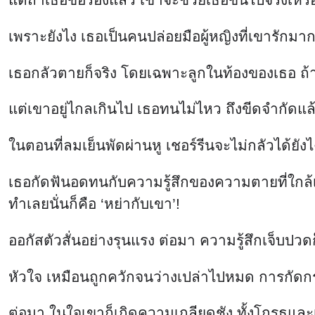
เพราะยังไง เธอเป็นคนปล่อยมือผู้หญิงที่เขารักมาก
เธอกลัวตายก็จริง โดยเฉพาะลูกในท้องของเธอ ถ้า
แต่เขาอยู่ไกลเกินไป เธอทนไม่ไหว ถึงขีดจำกัด
ในตอนที่ลมเย็นพัดผ่านหู เชอร์รีนจะไม่กลัวได้ยังไ
เธอกัดฟันอดทนกับความรู้สึกของความตายที่ใกล้เข
ทำเลยนั่นก็คือ ‘หย่ากับเขา’!
ออกัสตัวสั่นอย่างรุนแรง ต่อมา ความรู้สึกเจ็บปว
หัวใจ เหมือนถูกควักจนว่างเปล่าไปหมด การกัด
ต่อมา ในใจเขาก็เกิดความเกลียดชัง ทั้งโกรธและ