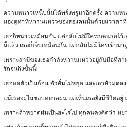
ความหนาวเหน็บนั้นได้พรั่งพรูมาอีกครั้ง ความหนา
มองดูท่าทีหวานแหววของสองคนนั้นด้วยแววตาที่
เธอก็หนาวเหมือนกัน แต่กลับไม่มีใครกอดเธอไว้เล
นี้แล้ว เธอก็เจ็บเหมือนกัน แต่กลับไม่มีใครเข
เพราะสามีของเธอกำลังหวานแหววอยู่กับมือที่สาม
รักจนถึงขั้นนี้!
เธอหดตัวเป็นก้อน ตัวสั่นไม่หยุด และเอาหัวมุดลง
แม้เธอจะไม่ชอบหยาดฝน แต่เห็นเธอยังมีชีวิตอยู่
เพราะถ้าหยาดฝนเป็นอะไรไป ทุกคนคงคิดว่า หย