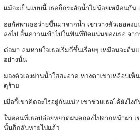
แม้จะเป็นแบบนี้ เธอก็กระอักน้ำไม่น้อยเหมือนกัน
ออกัสพาเธอว่ายขึ้นมาจากน้ำ เขาวางตัวเธอลงบน
ลงไป ลิ้นควานเข้าไปในฟันที่ปิดแน่นของเธอ จาก
ต่อมา ลมหายใจเธอเริ่มถี่ขึ้นเรื่อยๆ เหมือนจะตื
อย่างนั้น
มองตัวเองผ่านน้ำใสสะอาด หางตาเขาเหลือบเห็นเส
ดุร้าย
เมื่อกี้เขาคิดอะไรอยู่กันแน่? เขาช่วยเธอได้ยังไงกั
ในตอนที่เธอปล่อยหยาดฝนตกลงไปจากหน้าผา เขากลับ
นั้นก็กลับหายไปแล้ว