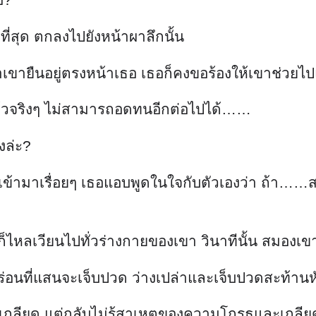
ที่สุด ตกลงไปยังหน้าผาลึกนั้น
เขายืนอยู่ตรงหน้าเธอ เธอก็คงขอร้องให้เขาช่วยไป
แล้วจริงๆ ไม่สามารถอดทนอีกต่อไปได้……
งล่ะ?
้ามาเรื่อยๆ เธอแอบพูดในใจกับตัวเองว่า ถ้า……สมมุ
ดก็ไหลเวียนไปทั่วร่างกายของเขา วินาทีนั้น สมองเข
กร่อนที่แสนจะเจ็บปวด ว่างเปล่าและเจ็บปวดสะท้า
เกลียด แต่กลับไม่รู้สาเหตุของความโกรธและเกลีย