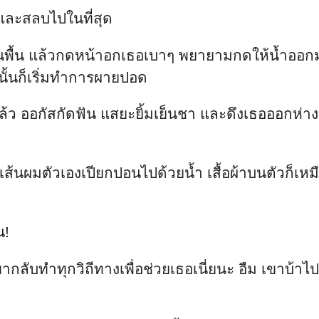
 และสลบไปในที่สุด
พื้น แล้วกดหน้าอกเธอเบาๆ พยายามกดให้น้ำออกมา
นั้นก็เริ่มทำการผายปอด
่นแล้ว ออกัสกัดฟัน แสยะยิ้มเย็นชา และดึงเธอออกห่า
้นผมตัวเองเปียกปอนไปด้วยน้ำ เสื้อผ้าบนตัวก็เหม
น!
ทำทุกวิถีทางเพื่อช่วยเธอเนี่ยนะ อืม เขาบ้าไปแล้