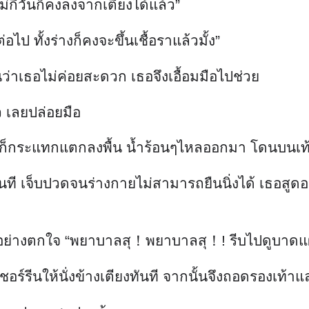
าต้มน้ำก็กระแทกแตกลงพื้น น้ำร้อนๆไหลออกมา โดนบนเ
ี เจ็บปวดจนร่างกายไม่สามารถยืนนิ่งได้ เธอสูดอ
กมาอย่างตกใจ “พยาบาลสุ！พยาบาลสุ！! รีบไปดูบาดแ
ร์รีนให้นั่งข้างเตียงทันที จากนั้นจึงถอดรองเท้าแ