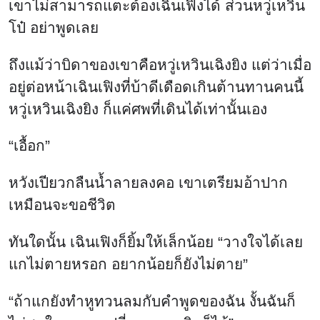
เขาไม่สามารถแตะต้องเฉินเฟิงได้ ส่วนหวู่เหวิน
โป๋ อย่าพูดเลย
ถึงแม้ว่าบิดาของเขาคือหวู่เหวินเฉิงยิง แต่ว่าเมื่อ
อยู่ต่อหน้าเฉินเฟิงที่บ้าดีเดือดเกินต้านทานคนนี้
หวู่เหวินเฉิงยิง ก็แค่ศพที่เดินได้เท่านั้นเอง
“เอื้อก”
หวังเปียวกลืนน้ำลายลงคอ เขาเตรียมอ้าปาก
เหมือนจะขอชีวิต
ทันใดนั้น เฉินเฟิงก็ยิ้มให้เล็กน้อย “วางใจได้เลย
แกไม่ตายหรอก อยากน้อยก็ยังไม่ตาย”
“ถ้าแกยังทำหูทวนลมกับคำพูดของฉัน งั้นฉันก็