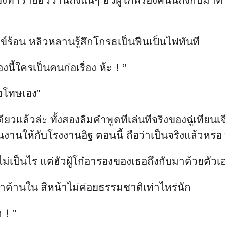
กข์ร้อน หลิวหลานรู้สึกโกรธเป็นฟืนเป็นไฟทันที
่องนี้ใครเป็นคนก่อเรื่อง ห้ะ！”
ขอโทษเอง”
เดียวแล้วล่ะ ทั้งสองลืมคำพูดทีเล่นทีจริงของฉู่เทียน
านให้กับโรงงานอิฐ ตอนนี้ ถือว่าเป็นจริงแล้วหร
่เป็นไร แต่ฮัวฝู้โก๋อารองของเธอถึงกับมาด้วยตัวเอ
ามาด้านใน สีหน้าไม่ค่อยธรรมชาติเท่าไหร่นัก
ีก！”