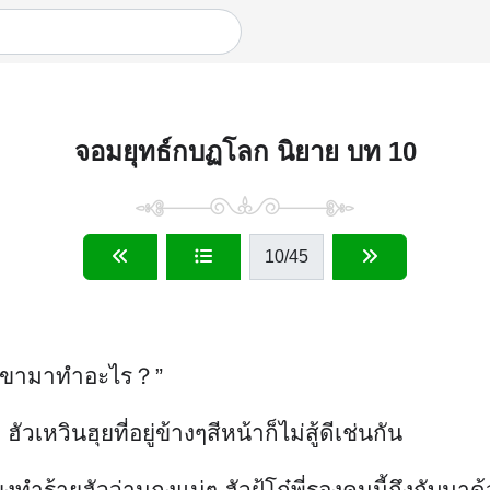
จอมยุทธ์กบฏโลก นิยาย บท 10
10
/45
วกเขามาทำอะไร？”
วินฮุยที่อยู่ข้างๆสีหน้าก็ไม่สู้ดีเช่นกัน
ียงทำร้ายฮัวว่านถงแน่ๆ ฮัวฝู้โก๋พี่รองคนนี้ถึงกับมาด