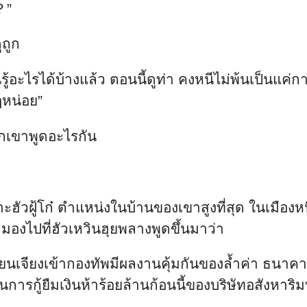
？”
ูถูก
รียนรู้อะไรได้บ้างแล้ว ตอนนี้ดูท่า คงหนีไม่พ้นเป็
ๆหน่อย”
าพวกเขาพูดอะไรกัน
ฮัวฝู้โก๋ ตำแหน่งในบ้านของเขาสูงที่สุด ในเมืองหนิ
 เขามองไปที่ฮัวเหวินฮุยพลางพูดขึ้นมาว่า
ียนเจียงเข้ากองทัพมีผลงานคุ้มกันของล้ำค่า ธนาคา
การกู้ยืมเงินห้าร้อยล้านก้อนนี้ของบริษัทอสังหาริมท