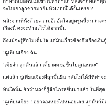
ถ้าหากเมื่อคืนไม่เข้าไปหาตาแก่ หลังจากที่เล่าทุ
จะไปเอาลูกชายมาก้มหัวแบบนี้ได้งั้นเหรอ？
หลังจากที่นั่งด้วยความอึดอัดใจอยู่ครู่หนึ่ง กว่า
เรื่องนี้ คงจะทำอะไรได้ยากขึ้น
ถึงแม้จะรู้สึกไม่เต็มใจ แต่มันเกี่ยวข้องถึงเรื่องเงิน
“ฉู่เทียนเจียง ฉัน……”
“เมียจ๋า ลูกตื่นแล้ว เดี๋ยวผมขอขึ้นไปดูก่อนนะ”
แต่แล้ว ฉู่เทียนเจียงที่ลุกขึ้นยืน กลับไม่ได้มีทีท
ทันใดนั้น ฮัวว่านถงก็รู้สึกโกรธขึ้นมาแล้ว ในที่สุดฮั
“ฉู่เทียนเจียง！อย่าจองหองไปหน่อยเลย แกมันก็