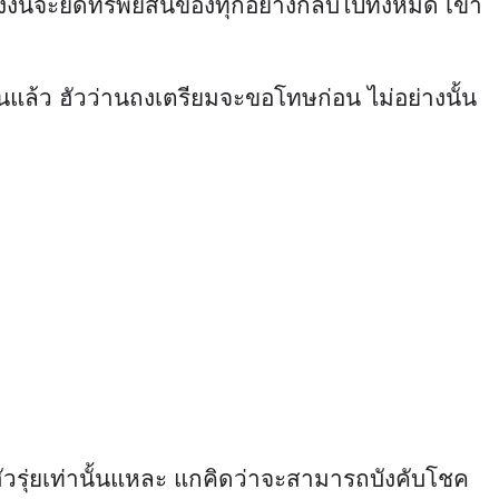
งงั้นจะยึดทรัพย์สินของทุกอย่างกลับไปทั้งหมด เขา
ยกันแล้ว ฮัวว่านถงเตรียมจะขอโทษก่อน ไม่อย่างนั้น
วรุ่ยเท่านั้นแหละ แกคิดว่าจะสามารถบังคับโชค