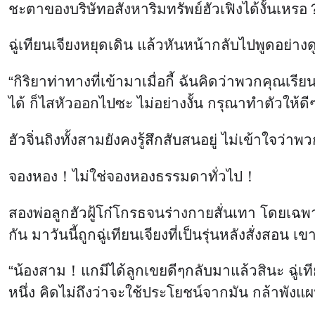
ชะตาของบริษัทอสังหาริมทรัพย์ฮัวเฟิงได้งั้นเหรอ
ฉู่เทียนเจียงหยุดเดิน แล้วหันหน้ากลับไปพูดอย่างด
“กิริยาท่าทางที่เข้ามาเมื่อกี้ ฉันคิดว่าพวกคุณเ
ได้ ก็ไสหัวออกไปซะ ไม่อย่างงั้น กรุณาทำตัวให้ดี
ฮัวจิ่นถิงทั้งสามยังคงรู้สึกสับสนอยู่ ไม่เข้าใจว่
จองหอง！ไม่ใช่จองหองธรรมดาทั่วไป！
สองพ่อลูกฮัวฝู้โก๋โกรธจนร่างกายสั่นเทา โดยเฉพาะ
กัน มาวันนี้ถูกฉู่เทียนเจียงที่เป็นรุ่นหลังสั่งสอน
“น้องสาม！แกมีได้ลูกเขยดีๆกลับมาแล้วสินะ ฉู่เท
หนึ่ง คิดไม่ถึงว่าจะใช้ประโยชน์จากมัน กล้าพังแผน