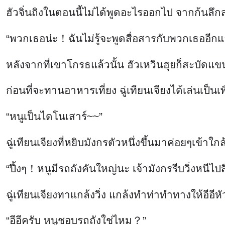
ก่อนที่จะทานอาหารเที่ยง ฉู่เทียนเจียงได้เล่นเป็นเพื
“หนูเป็นไดโนเสาร์~~”
ฉู่เทียนเจียงที่หยิบมังกรตัวหนึ่งขึ้นมาค่อยๆเข้าใก
“ปึ้งๆ！หนูมีรถถังคันใหญ่นะ เจ้ามังกรรีบวิ่งหนีไป
ฉู่เทียนเจียงทาแกล้งวิ่ง แกล้งทำท่าทำทางให้อีอี
“อีอีครับ หนูชอบรถถังใช่ไหม？”