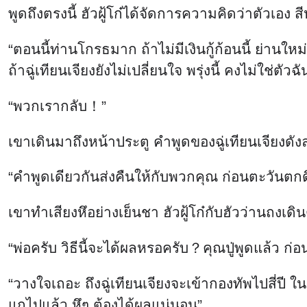
พูดถึงตรงนี้ ฮัวฝู้โก๋ได้จัดการความคิดว่าตัวเอง สี