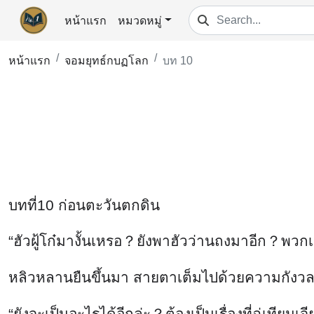
หน้าแรก
หมวดหมู่
หน้าแรก
จอมยุทธ์กบฏโลก
บท 10
บทที่10 ก่อนตะวันตกดิน
“ฮัวฝู้โก๋มางั้นเหรอ？ยังพาฮัวว่านถงมาอีก？พ
หลิวหลานยืนขึ้นมา สายตาเต็มไปด้วยความกังวล ฮัวเห
“ยังจะเป็นอะไรได้อีกล่ะ？ต้องเป็นเรื่องที่ฉู่เทียนเจ