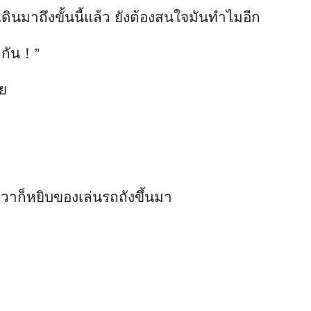
ือขวาก็หยิบของเล่นรถถังขึ้นมา