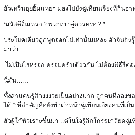
ฮัวเหวินฮุยยิ้มแหยๆ มองไปยังฉู่เทียนเจียงที่กินอา
“สวัสดีงั้นเหรอ？พวกเขาคู่ควรหรอ？”
ประโยคเดียวถูกพูดออกไปเท่านั้นแหละ ฮัวจิ่นถิงรู้ไ
มาว่า
“ไม่เป็นไรหรอก ครอบครัวเดียวกัน ไม่ต้องพิธีรี
นี่มัน……
ทั้งสามคนรู้สึกงงงวยเป็นอย่างมาก ลูกคนที่สองของตร
ได้？ที่สำคัญคือยังทำต่อหน้าฉู่เทียนเจียงคนที่เป็น
ฮัวฝู้โก๋หัวเราะขึ้นมา แต่ในใจรู้สึกโกรธเกลียดฉู่