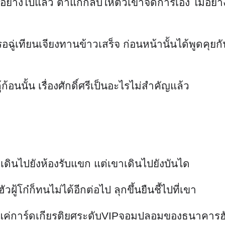
กอย่างไปแล้ว ตาแก่กลับให้ตัวเขาจัดการเอง ไม่อย่า
จะรอฉู่เทียนเจียงทานข้าวเสร็จ ก่อนหน้านั้นได้พูดคุ
กู้ก้อนนั้น เรื่องศักดิ์ศรีเป็นอะไรไม่สำคัญแล้ว
่าจะเดินไปยังห้องรับแขก แต่เขาเดินไปยังบันได
วฝู้โก๋ก็ทนไม่ได้อีกต่อไป ลุกขึ้นยืนชี้ไปที่เขา
มีแค่การ์ดเกียรติยศระดับVIPจอมปลอมของธนาคารฮั