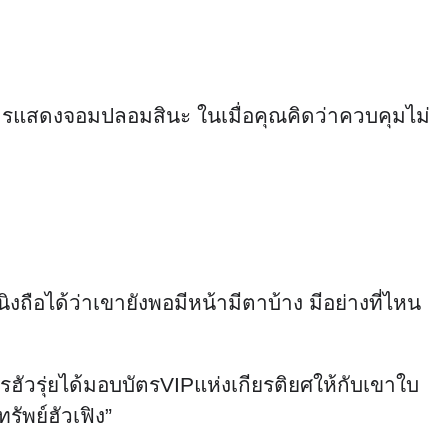
นแค่การแสดงจอมปลอมสินะ ในเมื่อคุณคิดว่าควบคุมไม่
งถือได้ว่าเขายังพอมีหน้ามีตาบ้าง มีอย่างที่ไหน
รฮัวรุ่ยได้มอบบัตรVIPแห่งเกียรติยศให้กับเขาใบ
รัพย์ฮัวเฟิง”